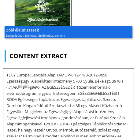
Zöld élelmiszerek
Egészségügy | Dietetika, táplálkozástudomány
CONTENT EXTRACT
TÉGY Európai Szociális Alap TÁMOP-6.12-11/3-2012-0058
Egészségügyi Alapellátási Intézmény 5700 Gyula, Béke sgt. 39 %()
(.7(7e6$-g9ė%( AZ EGÉSZSÉGEDÉRT! Szemléletformáló
életmódprogram a gyulai kistérségben EGÉSZSÉGFEJLESZTÉSI I
RODA Egészséges táplálkozás Egészséges táplálkozás Szerző:
Dombári Kinga védőnő Szerkesztette: Mi egy Másért Közhasznú
Egyesület Megjelent az Egészségügyi Alapellátási Intézmény
Egészségfejlesztési Irodájának gondozásában, az Európai Szociális
Alap támogatásával. GYULA - 2014 - Egészséges Táplálkozás Szia! Mi
leszel, ha nagy leszel? Orvos, mérnök, autószerelő, színész vagy
szakács? Bármilyen álmodat valósítod is meg, ahhoz erősnek és