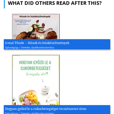
WHAT DID OTHERS READ AFTER THIS?
Irmai Tünde - Húsok és húskészítmények
Egészségügy | Dietetika, táplálkozástudomány
Hogyan győzd le a cukorbetegséget természetes úton
Egészségügy | Dietetika, táplálkozástudomány