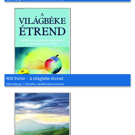
Will Tuttle - A világbéke étrend
Egészségügy | Dietetika, táplálkozástudomány