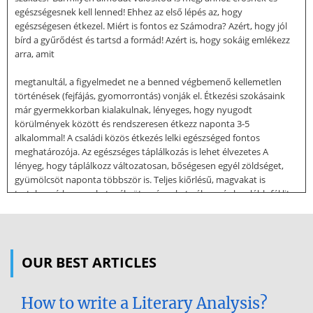
egészségesnek kell lenned! Ehhez az első lépés az, hogy
egészségesen étkezel. Miért is fontos ez Számodra? Azért, hogy jól
bírd a gyűrődést és tartsd a formád! Azért is, hogy sokáig emlékezz
arra, amit
megtanultál, a figyelmedet ne a benned végbemenő kellemetlen
történések (fejfájás, gyomorrontás) vonják el. Étkezési szokásaink
már gyermekkorban kialakulnak, lényeges, hogy nyugodt
körülmények között és rendszeresen étkezz naponta 3-5
alkalommal! A családi közös étkezés lelki egészséged fontos
meghatározója. Az egészséges táplálkozás is lehet élvezetes A
lényeg, hogy táplálkozz változatosan, bőségesen egyél zöldséget,
gyümölcsöt naponta többször is. Teljes kiőrlésű, magvakat is
tartalmazó kenyereket, péksüteményeket válassz és legalább fél liter
tejet és/vagy tejterméket fogyassz! Hal legalább hetente egyszer,
sovány hús pedig naponta kerüljön az étrendedbe! Természetes
zsiradékokat használj, mérsékeld az után sózást! Az étkezések
között ne feledkezz meg a bőséges folyadékfogyasztásról, ami
OUR BEST ARTICLES
elsősorban tiszta víz legyen! A helyes táplálkozásnak a betegség
megelőzésében és a
How to write a Literary Analysis?
gyógyulásban is fontos szerepe van. Napjainkban sokat hallani az