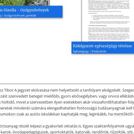
ás Gizella - Gyógynövények
y | Gyógynövények, gombák
Kidolgozott egészségügy tételsor
Egészségügy | Középiskola
ácz Tibor A jegyzet elolvasása nem helyettesíti a tanfolyam elvégzését. Szeged
ozást szenvedett beteget mielőbbi, gyors elsősegélyben, vagy orvosi ellátásb
n holtidő, mivel a szervezetben ilyen esetekben akár visszafordíthatatlan foly
si ismeretek mindenki számára elengedhetetlen fontosságú tudásanyagnak kell
rumokon csak az autós iskolákban kaphatják meg, leginkább, ha mentőktől ér
 törzsanyag részét képezi a gyakorlati oktatás is. Egyes szaktanfolyamok u
pző karok, óvodapedagógusok, sportoktatók, katonák, rendőrök, tűzoltók, stb