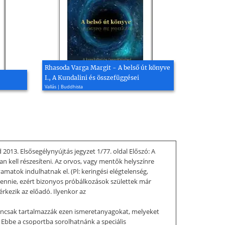
Rhasoda Varga Margit - A belső út könyve
I., A Kundalini és összefüggései
Vallás | Buddhista
 2013. Elsősegélynyújtás jegyzet 1/77. oldal Előszó: A
an kell részesíteni. Az orvos, vagy mentők helyszínre
amatok indulhatnak el. (Pl: keringési elégtelenség,
 lennie, ezért bizonyos próbálkozások születtek már
kezik az előadó. Ilyenkor az
gyancsak tartalmazzák ezen ismeretanyagokat, melyeket
. Ebbe a csoportba sorolhatnánk a speciális