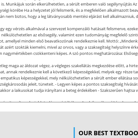
s. Munkájuk során elkerülhetetlen, a sérült emberen való segélynyújtás Az e
kenységi körébe Ha a helyzetet jól felismerik, és a megfelelően alkalmazott b
n nem biztos, hogy a leg látványosabb mentési eljárást kell alkalmazniuk, 
agy egy vérzés alkalmával a szervezet kompenzáló hatásait felismerve, ezeket 
 nélkülözhetetlen az elsősegély, valamint ezen tudományág megfelelő szintű
ot, amellyel minden első beavatkozónak rendelkeznie kell. Mottó: „Mindenkit
t azért szokták kiemelni, mivel az orvos, vagy a szaksegítség helyszínre érkez
én nagymértékben csökkenteni képes. A szó pontos meghatározása: Elsősegé
etleg maga az áldozat végez, a végleges szakellátás megkezdése előtt, a hir
hat, annak rendelkeznie kell a következő képességekkel, melyek egy része tanu
 empatikus képességekkel, mely nélkülözhetetlen a sérült ember ellátása sorá
ségkárosodás jeleit, tüneteit. - Legyen képes a pontos szaksegítség hívására
 akkor a laikusokat tudja irányítani a beteg érdekében - Szakszerűen hajtsa 
nységeit segítse a legjobb tudása mértékében. Az elsősegélynyújtónak nem k
nteni. A segélynyújtótól elvárható, hogy az alapvető ismeretanyagot sze
újratanulja, ezáltal a már megszerzett hátteret tudja bővíteni, teljesebbé ten
ynyújtásra A baleset, vagy az egészségkárosodás a kialakulás gyorsasága mia
ynyújtóra zúdítja azokat, és sokszor a környezet csak annyit lát, hogy nem tö
OUR BEST TEXTBO