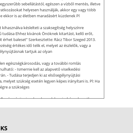
gyszerűbb sebellátástól, egészen a vízből mentés, illetve
eavatkozásokat helyesen használják, akkor egy vagy több
de ekkor is az életben maradásért küzdenek Pl
kihasználva késlelteti a szaksegítség helyszínre
 tudása Ehhez kívánok Önöknek kitartást, kellő erőt,
 érhet baleset” Szerkesztette: Rácz Tibor Szeged 2013.
éséig értékes idő telik el, melyet az észlelők, vagy a
lynyújtásnak tartjuk az olyan
telen egészségkárosodás, vagy a további romlás
lható: - Ismernie kell az alapvető viselkedési
n. - Tudása terjedjen ki az elsősegélynyújtási
, melyet szükség esetén legyen képes irányítani is. Pl: Ha
végre a szükséges
ell egészségügyi szakembernek lennie, bár sok esetben az
rezze meg, mely képessé teszi embertársa megmentésére.
ni, valamint az újabb anyagokkal kiegészíteni. Ez a
tt rendszerint ijedtséget, pánik hangulatot idéz elő A
rténik semmi. A bajbajutotton
OKS