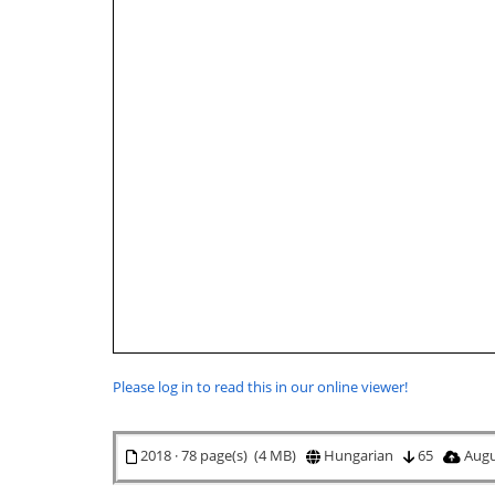
Please log in to read this in our online viewer!
2018 · 78 page(s) (4 MB)
Hungarian
65
Augu