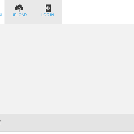
OL
UPLOAD
LOG IN
T