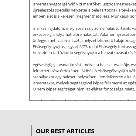
ismeretanyagot igénylő vízi mentőket, uszodamestereket i
újraélesztés speciális helyzetei is bele tartoznak a tevé
emberi élet is sikeresen megmenthető lesz. Munkájuk sorá
mellkasi fájdalom, mely során szívizomelhalás történik, v
érkezéséig a folyamat előre haladtát. Valamennyi esetben
önfegyelmet, valamint azt a helyzetfelismerő tulajdonság
Elsősegélynyújtás jegyzet 2/77. oldal Elsősegély fontosságá
helyszínen tartózkodó segélynyújtó a beavatkozásai rév
egészségügyi beavatkozást, melyet a baleset észlelője, es
feltartóztatása érdekében. Akiből jó elsősegélynyújtó vál
szabályokat egy baleseti helyszínen. Rendelkezzen a kellő
ismeretekre, melyek segítségével képes felismerni az egész
Ő nem képes segítséget hívni az ellátás fontossága miatt,
segélynyújtást, valamint a szaksegítség helyszíni tevéke
egészségkárosodás fokát nagyobb mértékben képes csökke
Az ismereteit bizonyos időnként frissítse, szükség esetén 
tudásanyag teszi Öt alkalmassá a szabályos és gyors segél
sérült panaszai is ezt a vonalat képviselik, mivel a segél
OUR BEST ARTICLES