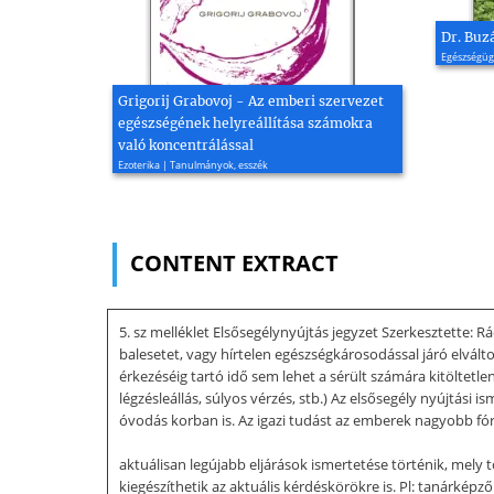
Dr. Buz
Egészségüg
Grigorij Grabovoj - Az emberi szervezet
egészségének helyreállítása számokra
való koncentrálással
Ezoterika | Tanulmányok, esszék
CONTENT EXTRACT
5. sz melléklet Elsősegélynyújtás jegyzet Szerkesztette: R
balesetet, vagy hírtelen egészségkárosodással járó elvált
érkezéséig tartó idő sem lehet a sérült számára kitöltetle
légzésleállás, súlyos vérzés, stb.) Az elsősegély nyújtá
óvodás korban is. Az igazi tudást az emberek nagyobb fó
aktuálisan legújabb eljárások ismertetése történik, mely
kiegészíthetik az aktuális kérdéskörökre is. Pl: tanárké