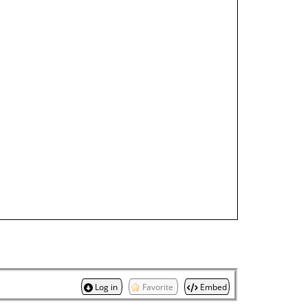
Log in
Favorite
Embed