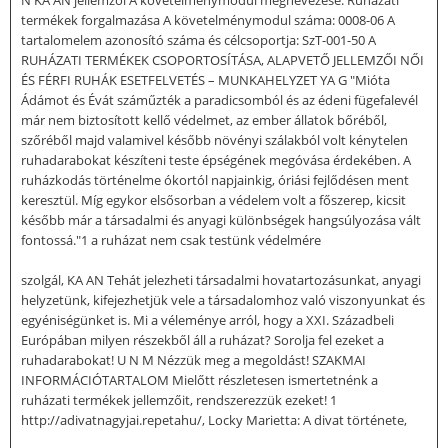
termékek forgalmazása A követelménymodul száma: 0008-06 A
tartalomelem azonosító száma és célcsoportja: SzT-001-50 A
RUHÁZATI TERMÉKEK CSOPORTOSÍTÁSA, ALAPVETŐ JELLEMZŐI NŐI
ÉS FÉRFI RUHÁK ESETFELVETÉS – MUNKAHELYZET YA G "Mióta
Ádámot és Évát száműzték a paradicsomból és az édeni fügefalevél
már nem biztosított kellő védelmet, az ember állatok bőréből,
szőréből majd valamivel később növényi szálakból volt kénytelen
ruhadarabokat készíteni teste épségének megóvása érdekében. A
ruházkodás történelme ókortól napjainkig, óriási fejlődésen ment
keresztül. Míg egykor elsősorban a védelem volt a főszerep, kicsit
később már a társadalmi és anyagi különbségek hangsúlyozása vált
fontossá."1 a ruházat nem csak testünk védelmére
szolgál, KA AN Tehát jelezheti társadalmi hovatartozásunkat, anyagi
helyzetünk, kifejezhetjük vele a társadalomhoz való viszonyunkat és
egyéniségünket is. Mi a véleménye arról, hogy a XXI. Századbeli
Európában milyen részekből áll a ruházat? Sorolja fel ezeket a
ruhadarabokat! U N M Nézzük meg a megoldást! SZAKMAI
INFORMÁCIÓTARTALOM Mielőtt részletesen ismertetnénk a
ruházati termékek jellemzőit, rendszerezzük ezeket! 1
http://adivatnagyjai.repetahu/, Locky Marietta: A divat története,