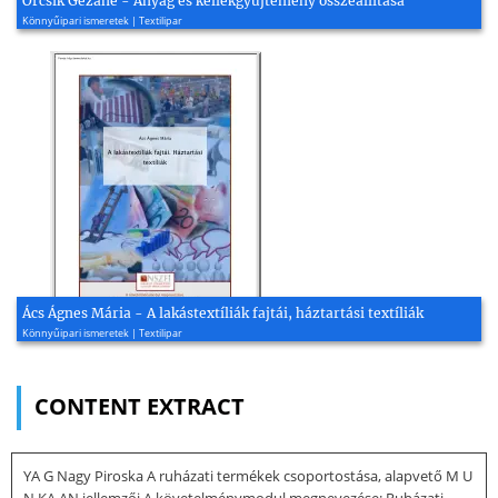
Orcsik Gézáné - Anyag és kellékgyűjtemény összeállítása
Könnyűipari ismeretek | Textilipar
Ács Ágnes Mária - A lakástextíliák fajtái, háztartási textíliák
Könnyűipari ismeretek | Textilipar
CONTENT EXTRACT
YA G Nagy Piroska A ruházati termékek csoportostása, alapvető M U
N KA AN jellemzői A követelménymodul megnevezése: Ruházati