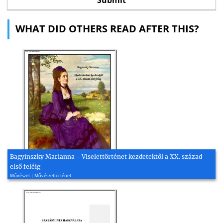
WHAT DID OTHERS READ AFTER THIS?
Bagyinszky Marianna - Viselettörténet kezdetektől a XX. század
első feléig
Művészet | Művészettörténet