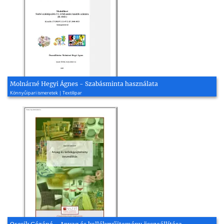
Molnárné Hegyi Ágnes - Szabásminta használata
Könnyűipari ismeretek | Textilipar