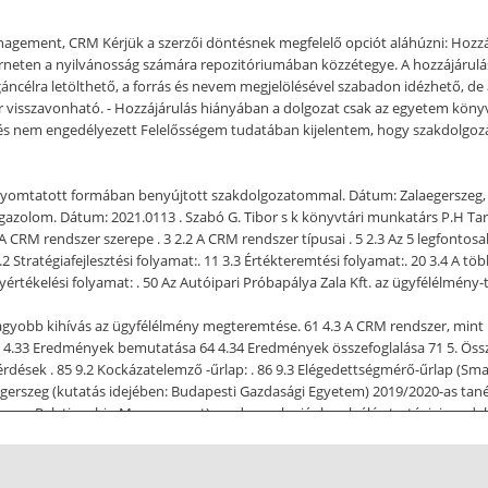
ement, CRM Kérjük a szerzői döntésnek megfelelő opciót aláhúzni: Hozzáj
eten a nyilvánosság számára repozitóriumában közzétegye. A hozzájárulás s
lra letölthető, a forrás és nevem megjelölésével szabadon idézhető, de az 
visszavonható. - Hozzájárulás hiányában a dolgozat csak az egyetem könyv
zés nem engedélyezett Felelősségem tudatában kijelentem, hogy szakdolgo
yomtatott formában benyújtott szakdolgozatommal. Dátum: Zalaegerszeg, 202
t igazolom. Dátum: 2021.0113 . Szabó G. Tibor s k könyvtári munkatárs P.H T
 CRM rendszer szerepe . 3 2.2 A CRM rendszer típusai . 5 2.3 Az 5 legfontos
2 Stratégiafejlesztési folyamat:. 11 3.3 Értékteremtési folyamat:. 20 3.4 A töb
rtékelési folyamat: . 50 Az Autóipari Próbapálya Zala Kft. az ügyfélélmény-t
agyobb kihívás az ügyfélélmény megteremtése. 61 4.3 A CRM rendszer, mint leh
 4.33 Eredmények bemutatása 64 4.34 Eredmények összefoglalása 71 5. Összefo
ú kérdések . 85 9.2 Kockázatelemző -űrlap: . 86 9.3 Elégedettségmérő-űrlap (Sma
szeg (kutatás idejében: Budapesti Gazdasági Egyetem) 2019/2020-as tanév ő
er Relationship Management) rendszer alapjául szolgáló stratégiai model
ál fontos szempont volt, hogy számomra érdekes területtel foglalkozhassak,
etemi tanulmányaim során igencsak értékesnek tartottam a tudást, amellyel 