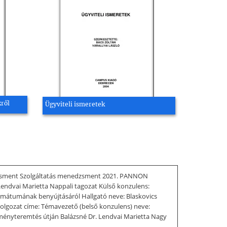
kről
Ügyviteli ismeretek
sment Szolgáltatás menedzsment 2021. PANNON
dvai Marietta Nappali tagozat Külső konzulens:
mátumának benyújtásáról Hallgató neve: Blaskovics
lgozat címe: Témavezető (belső konzulens) neve:
lményteremtés útján Balázsné Dr. Lendvai Marietta Nagy