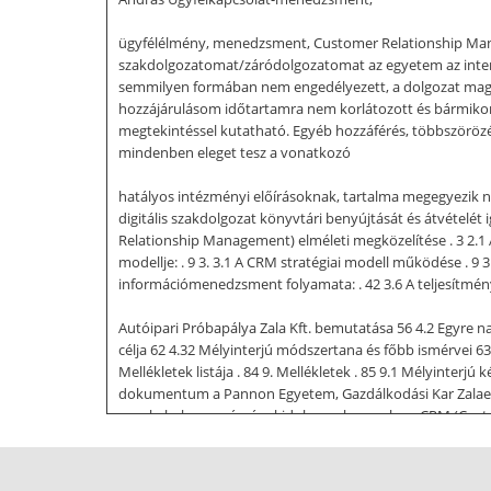
ügyfélélmény, menedzsment, Customer Relationship Manag
szakdolgozatomat/záródolgozatomat az egyetem az intern
semmilyen formában nem engedélyezett, a dolgozat magáncé
hozzájárulásom időtartamra nem korlátozott és bármikor 
megtekintéssel kutatható. Egyéb hozzáférés, többszörö
mindenben eleget tesz a vonatkozó
hatályos intézményi előírásoknak, tartalma megegyezik n
digitális szakdolgozat könyvtári benyújtását és átvételé
Relationship Management) elméleti megközelítése . 3 2.1 A
modellje: . 9 3. 3.1 A CRM stratégiai modell működése . 9 3.
információmenedzsment folyamata: . 42 3.6 A teljesítményé
Autóipari Próbapálya Zala Kft. bemutatása 56 4.2 Egyre n
célja 62 4.32 Mélyinterjú módszertana és főbb ismérvei 63
Mellékletek listája . 84 9. Mellékletek . 85 9.1 Mélyinterj
dokumentum a Pannon Egyetem, Gazdálkodási Kar Zalaeger
munkahelyem számára kidolgozzak egy olyan CRM (Custom
számára felhasználható lesz. A dolgozat téma választásán
kiad a kezei közül, nem lesz hatékony és sikeres. Az egy