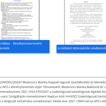
b Ádám - Rendszerszervezési
eretek
A vállalati információs rendszere
DOLGOZAT Blaskovics Bianka Nappali tagozat Gazdálkodási és Menedz
-s élményteremtés útján Témavezető: Blaskovics Bianka Balázsné Dr. Len
menedzsment 2021. NYILATKOZAT a szakdolgozat/záródolgozat digitális for
a van): Szolgáltatás menedzsment Neptun kód: HHX0Z2 Szakdolgozat/záródo
zó a dolgozat tartalmára vonatkozóan: Védés éve: 2021. CRM-mel az APZ-s é