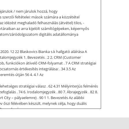
árulok / nem járulok hozzá, hogy
zerzői feltételei: mások számára a közzététel
idézést meghaladó felhasználás (átvétel) tilos, -
táraiban az arra kijelölt számítógépeken, képernyős
zatom/záródolgozatom digitális adatállománya
0. 12 22 Blaskovics Bianka s.k hallgató aláírása A
artalomjegyzék 1. Bevezetés . 2 2. CRM (Customer
abb, funkciókon átívelő CRM-folyamat . 7 A CRM stratégiai
bcsatornás értékesítés integrálása: . 34 3.5 Az
eremtés útján 56 4. 4.1 Az
etséges stratégiai válasz . 62 4.31 Mélyinterjús felmérés
glalás . 74 6. Irodalomjegyzék . 80 7. Ábrajegyzék . 82 8.
rt City – pályaelemre) . 90 1 1. Bevezetés Az alábbi
szi félévében készült, melynek célja, hogy duális
lt, amely cégem
 hiszen úgy gondolom, ha az írót nem érdekli az, amit
egy vállalat működtetését, annak folyamatait minél