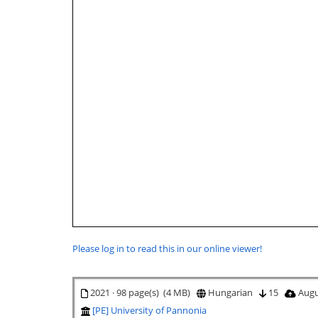
Please log in to read this in our online viewer!
2021 · 98 page(s) (4 MB)
Hungarian
15
Augu
[PE] University of Pannonia