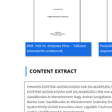
BMF-NIK Dr. Holyinka Péter - Vállalati
Porkolá
információs rendszerek
alapism
CONTENT EXTRACT
PANNON EGYETEM GAZDÁLKODÁSI KAR ZALAEGERSZEG SZAK
EGYETEM GAZDÁLKODÁSI KAR ZALAEGERSZEG CRM-mel az APZ
Gazdálkodási és Menedzsment Nagy András Szolgáltatás 
Bianka Szak: Gazdálkodási és Menedzsment Szakirány (h
Gyakorlóhelyi (külső) konzulens neve: Legalább 5 kulcss
András Ügyfélkapcsolat-menedzsment,