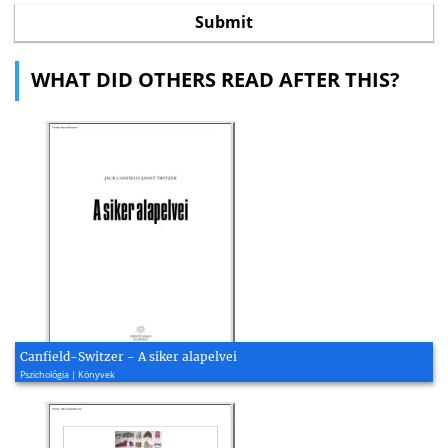
WHAT DID OTHERS READ AFTER THIS?
Canfield-Switzer - A siker alapelvei
Pszichológia | Könyvek