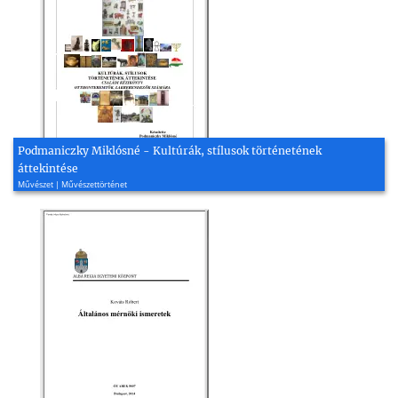
Podmaniczky Miklósné - Kultúrák, stílusok történetének
áttekintése
Művészet | Művészettörténet