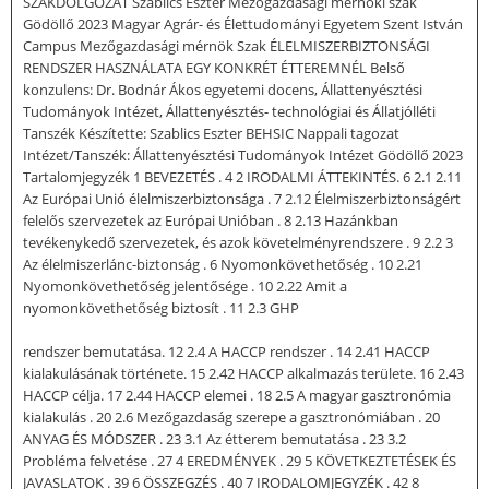
SZAKDOLGOZAT Szablics Eszter Mezőgazdasági mérnöki szak
Gödöllő 2023 Magyar Agrár- és Élettudományi Egyetem Szent István
Campus Mezőgazdasági mérnök Szak ÉLELMISZERBIZTONSÁGI
RENDSZER HASZNÁLATA EGY KONKRÉT ÉTTEREMNÉL Belső
konzulens: Dr. Bodnár Ákos egyetemi docens, Állattenyésztési
Tudományok Intézet, Állattenyésztés- technológiai és Állatjólléti
Tanszék Készítette: Szablics Eszter BEHSIC Nappali tagozat
Intézet/Tanszék: Állattenyésztési Tudományok Intézet Gödöllő 2023
Tartalomjegyzék 1 BEVEZETÉS . 4 2 IRODALMI ÁTTEKINTÉS. 6 2.1 2.11
Az Európai Unió élelmiszerbiztonsága . 7 2.12 Élelmiszerbiztonságért
felelős szervezetek az Európai Unióban . 8 2.13 Hazánkban
tevékenykedő szervezetek, és azok követelményrendszere . 9 2.2 3
Az élelmiszerlánc-biztonság . 6 Nyomonkövethetőség . 10 2.21
Nyomonkövethetőség jelentősége . 10 2.22 Amit a
nyomonkövethetőség biztosít . 11 2.3 GHP
rendszer bemutatása. 12 2.4 A HACCP rendszer . 14 2.41 HACCP
kialakulásának története. 15 2.42 HACCP alkalmazás területe. 16 2.43
HACCP célja. 17 2.44 HACCP elemei . 18 2.5 A magyar gasztronómia
kialakulás . 20 2.6 Mezőgazdaság szerepe a gasztronómiában . 20
ANYAG ÉS MÓDSZER . 23 3.1 Az étterem bemutatása . 23 3.2
Probléma felvetése . 27 4 EREDMÉNYEK . 29 5 KÖVETKEZTETÉSEK ÉS
JAVASLATOK . 39 6 ÖSSZEGZÉS . 40 7 IRODALOMJEGYZÉK . 42 8