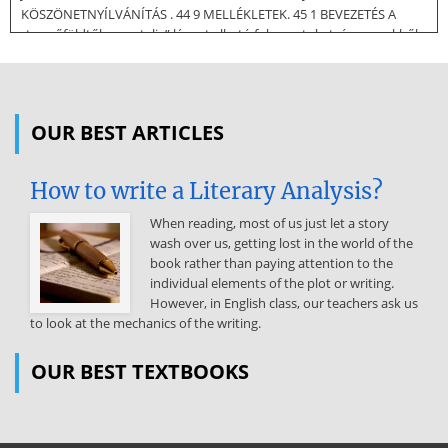
KÖSZÖNETNYÍLVÁNÍTÁS . 44 9 MELLÉKLETEK. 45 1 BEVEZETÉS A
„termőföldtől az asztalig” láncot alkotó folyamatokat, és az ezekből
származó termékeket nevezzük élelmiszerláncnak. Az élelmiszerlánc
termékeinek a minőség és biztonság mindenkor elvárt jellemvonása,
mivel az élelmiszerellátás az alapvető emberi szükségleteinket elégíti
ki. Az elfogyasztott étel támogassa a szervezetünket és ne károsítsa
OUR BEST ARTICLES
az egészségünket. Napjainkban az emberek nagyobb
része már nem a saját maga által előállított, termesztett
How to write a Literary Analysis?
élelmiszerekből táplálkozik, hanem piacról, boltból vásárol vagy
étterembe látogat. Ezzel szemben a fogyasztó elvárja, hogy a
When reading, most of us just let a story
megvásárolt termék semmilyen módon ne veszélyeztesse
wash over us, getting lost in the world of the
egészségét. Az utóbbi időkben pedig megnőtt a fogyasztók
book rather than paying attention to the
tudatossága és érdeklődése az élelmiszerlánc-biztonság iránt, az
individual elements of the plot or writing.
ezzel kapcsolatos botrányok miatt. Számukra veszélyforrást
However, in English class, our teachers ask us
jelenthet az élelmiszer, mely összetétele alapján, gyorsan romlik,
to look at the mechanics of the writing.
illetve számos kórokozót, vegyi anyagot, beleértve
növényvédőszereket, állatgyógyszer maradékokat, az
OUR BEST TEXTBOOKS
elszennyeződött környezetből bekerülő káros anyagokat
tartalmazhat. Hazánkban sajnos egyes élelmiszeripari vállalkozások
nem szentelnek elég figyelmet a higiéniára, így folyamatosan nő az
engedély nélküli élelmiszer-előállítás. Arról sem szabad