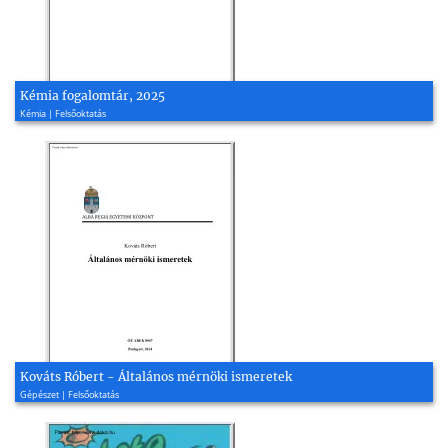
Kémia fogalomtár, 2025
Kémia | Felsőoktatás
Kováts Róbert - Általános mérnöki ismeretek
Gépészet | Felsőoktatás