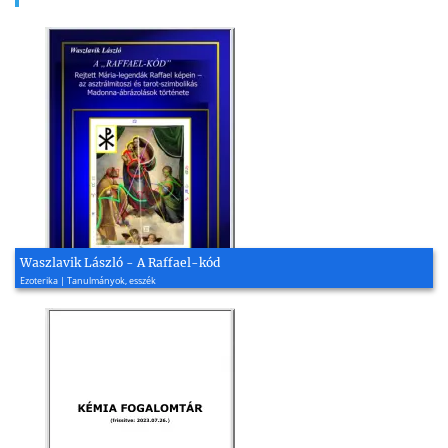
Waszlavik László - A Raffael-kód
Ezoterika | Tanulmányok, esszék