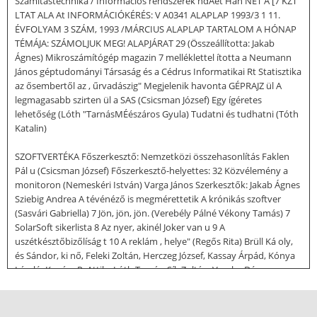
Számítástechnika / Információs rendszerek hdAét Han NET A [7 KZT
LTAT ALA At INFORMÁCIÓKÉRÉS: V A0341 ALAPLAP 1993/3 1 11.
ÉVFOLYAM 3 SZÁM, 1993 /MÁRCIUS ALAPLAP TARTALOM A HÓNAP
TÉMÁJA: SZÁMOLJUK MEG! ALAPJÁRAT 29 (Összeállította: Jakab
Ágnes) Mikroszámítógép magazin 7 melléklettel ította a Neumann
János géptudományi Társaság és a Cédrus Informatikai Rt Statisztika
az ősembertől az , űrvadászig" Megjelenik havonta GÉPRAJZ ül A
legmagasabb szirten ül a SAS (Csicsman József) Egy ígéretes
lehetőség (Lóth "TarnásMÉészáros Gyula) Tudatni és tudhatni (Tóth
Katalin)
SZOFTVERTÉKA Főszerkesztő: Nemzetközi összehasonlítás Faklen
Pál u (Csicsman József) Főszerkesztő-helyettes: 32 Közvélemény a
monitoron (Nemeskéri István) Varga János Szerkesztők: Jakab Ágnes
Sziebig Andrea A tévénéző is megmérettetik A krónikás szoftver
(Sasvári Gabriella) 7 Jön, jön, jön. (Verebély Pálné Vékony Tamás) 7
SolarSoft sikerlista 8 Az nyer, akinél Joker van u 9 A
uszétkésztőbizőlíság t 10 A reklám , helye" (Regős Rita) Brüll Ká oly,
és Sándor, ki nő, Feleki Zoltán, Herczeg József, Kassay Árpád, Kónya
László, Kovács P. Attila, Lóth Tamás, Sík Zoltán, Vargha Dénes,
Villányi Lász Zoltai Péter 11 A bankok adatbankja (Debreczeni
Istvánné) 699 Gyorsabban, még gyorsabban. (Vékony Tamás) s0
Szóképtár és műveltséggy. arapító .2 VENDÉGOLDAL 45 12 László) 14