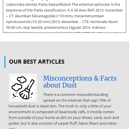
csatornára döntés Parks klasszifikáció The external sphincter is the
keystone of the Parks classification. K.A 26 éves férfi 2013. november
– CT: ileumban falvastagodás (<10 mm), mesenteriumban
nyirokcsomók (15-20 mm) 2013. december – CTE: terminalis ileum
50-60 cm, skip laesiók, prestenotikus tágulat 2014. március -
hospitalizáció: fogyás, visszatérő subileus Dg: MCrohn Konzervatív
kezelés (szteroid, Imuran, tápszer) – klinikai javulás Imuran
mellékhatásként májenzim emelkedés & szteroid hosszan nem
adható biológiai kezelés (Remicade, Humira) K.A 29 éves nő 2003.
november óta ismert IBD, scop 50 cm-ig jut, addig aktivitás 2004.
OUR BEST ARTICLES
április CT: terminalis ileum is 2005.
január colonoscopia: pancolitis + terminalis ileum 2006. november
Misconceptions & Facts
colonoscopia: fl hepaticáig megrövidült colon, rectumban fistula
about Dust
gyanú 2007. március: total colectomia, ileum resectio, ileostoma
2007. augusztus: stoma zárás, ileo-rectalis anastomosis 2011.
There is a common misunderstanding
február: a rectumban nagy fekélyek 2012. január perianalis fistulák
spread on the internet that says 70% of
nyíltak, ileo-rectalis anastomosis beszűkült, anus destruált,
household dust is dead skin. The truth is: only a little of your
rectumban aktív gyulladás 2012. december: perianalis tályog
environment is composed of dead body cells, it mostly comes
feltárás, sipolyok fonalazása, anastomosis tágítás, tehermentesítő
from outside of your home as dirt on your shoes, sand, soot and
ileostoma 2013. márciustól biológiai kezelés 2015. 3 sipolynyílás,
pollen, but it also consists of carpet fluff, fabric fibers and mites
nem váladékoznak, környezetük békés FIESTA STIR T2 HR LAVA