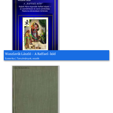
Waszlavik László - A Raffael-kód
Ezoterika | Tanulmányok, esszék