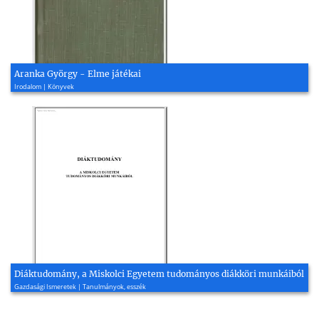
Aranka György - Elme játékai
Irodalom | Könyvek
Diáktudomány, a Miskolci Egyetem tudományos diákköri munkáiból
Gazdasági Ismeretek | Tanulmányok, esszék