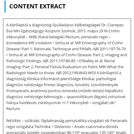
CONTENT EXTRACT
A kérőlaptól a diagnózisig Gyulladásos bélbetegségek Dr. Cserepes
Éva MH Egészségügyi Központ Szolnok, 2015. május 29 M.Crohn
Vékonybél – MRE (fiatal betegek) Rectum, perianalis regio –
kismedence MR Irodalom • Sinha et al: MR Enterography of Crohn
Disease: Part 1, Rationale, Technique and Pitfalls. AJR 2011;197:76-79
• Sinha et al: MR Enterography of Crohn Disease: Part 2, Imaging and
Pathologic Findings. AJR 2011;197:80-85 • O’Malley et al: Rectal
Imaging: Part 2, Perianal Fistula Evaluation on Pelvic MRI What the
Radiologist Needs to Know. AJR 2012;199:W43-W53 A kérőlaptól a
diagnózisig Klinikai információ jelentősége Klinikai, pathológiai
diagnózis nehézsége Primer diagnózis, követés, szövődmények
Postoperatív anatómia pontos ismerete (műtéti leírás!) Képalkotó
diagnózis nehézsége bélmozgás – spazmolitikum (légzés) zsírszövet
hiánya hasfekvés zsírelnyomás +/-? Vékonybél – vizsgálati sík?
Rectum
feltöltés – szűkület, fájdalmasság perisztaltika vizsgálati sík Perianalis
regio vizsgálata Technika: • Distensio • Analis csatornára döntés
anorectalis szöglet: nyugalomban 90-110° evacuatio 135-145° Analis