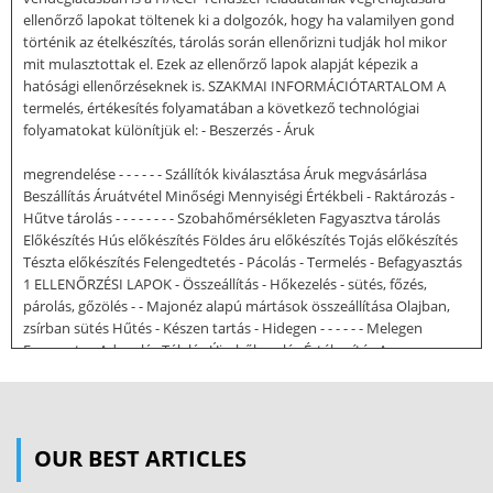
ellenőrző lapokat töltenek ki a dolgozók, hogy ha valamilyen gond
történik az ételkészítés, tárolás során ellenőrizni tudják hol mikor
mit mulasztottak el. Ezek az ellenőrző lapok alapját képezik a
hatósági ellenőrzéseknek is. SZAKMAI INFORMÁCIÓTARTALOM A
termelés, értékesítés folyamatában a következő technológiai
folyamatokat különítjük el: - Beszerzés - Áruk
megrendelése - - - - - - Szállítók kiválasztása Áruk megvásárlása
Beszállítás Áruátvétel Minőségi Mennyiségi Értékbeli - Raktározás -
Hűtve tárolás - - - - - - - - Szobahőmérsékleten Fagyasztva tárolás
Előkészítés Hús előkészítés Földes áru előkészítés Tojás előkészítés
Tészta előkészítés Felengedtetés - Pácolás - Termelés - Befagyasztás
1 ELLENŐRZÉSI LAPOK - Összeállítás - Hőkezelés - sütés, főzés,
párolás, gőzölés - - Majonéz alapú mártások összeállítása Olajban,
zsírban sütés Hűtés - Készen tartás - Hidegen - - - - - - Melegen
Fagyasztva Adagolás Tálalás Újrahőkezelés Értékesítés Az egyes
munka - és részmunkafolyamatokban a HACCP rendszer előírja az
ellenőrzési lapok használatát a különböző veszélyek elkerülése, a
jobb ellenőrizhetőség miatt és a tévedések mimnél ritkábban való
előfordulása végett.
OUR BEST ARTICLES
Az elkövetkezendőkben azokat a folyamatokat soroljuk fel és