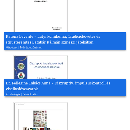
Katona Levente - Latyi komikuma, Tradíciókövetés és
stílusteremtés Latabár Kálmán színészi játékában
Művészet | Művészettörténet
Dr. Felleginé Takács Anna - Diszruptív, impulzuskontroll és
viselkedészavarok
Pszichológia | Felsőoktatás