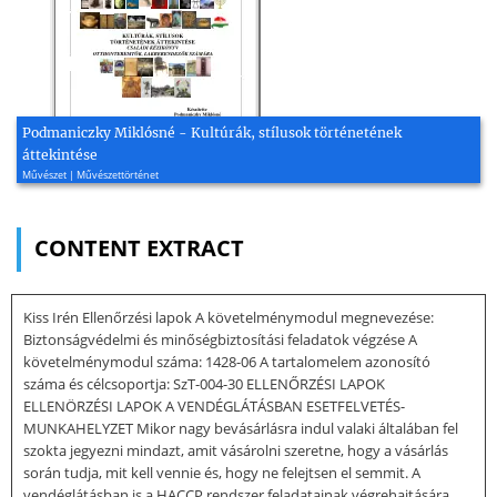
Podmaniczky Miklósné - Kultúrák, stílusok történetének
áttekintése
Művészet | Művészettörténet
CONTENT EXTRACT
Kiss Irén Ellenőrzési lapok A követelménymodul megnevezése:
Biztonságvédelmi és minőségbiztosítási feladatok végzése A
követelménymodul száma: 1428-06 A tartalomelem azonosító
száma és célcsoportja: SzT-004-30 ELLENŐRZÉSI LAPOK
ELLENÖRZÉSI LAPOK A VENDÉGLÁTÁSBAN ESETFELVETÉS-
MUNKAHELYZET Mikor nagy bevásárlásra indul valaki általában fel
szokta jegyezni mindazt, amit vásárolni szeretne, hogy a vásárlás
során tudja, mit kell vennie és, hogy ne felejtsen el semmit. A
vendéglátásban is a HACCP rendszer feladatainak végrehajtására