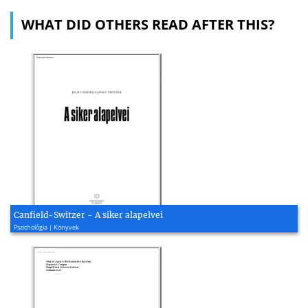
WHAT DID OTHERS READ AFTER THIS?
Canfield-Switzer - A siker alapelvei
Pszichológia | Könyvek