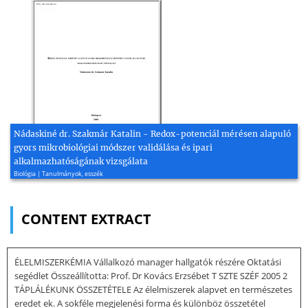
Nádaskiné dr. Szakmár Katalin - Redox-potenciál mérésen alapuló
gyors mikrobiológiai módszer validálása és ipari
alkalmazhatóságának vizsgálata
Biológia | Tanulmányok, esszék
CONTENT EXTRACT
ÉLELMISZERKÉMIA Vállalkozó manager hallgatók részére Oktatási
segédlet Összeállította: Prof. Dr Kovács Erzsébet T SZTE SZÉF 2005 2
TÁPLÁLÉKUNK ÖSSZETÉTELE Az élelmiszerek alapvet en természetes
eredet ek. A sokféle megjelenési forma és különböz összetétel