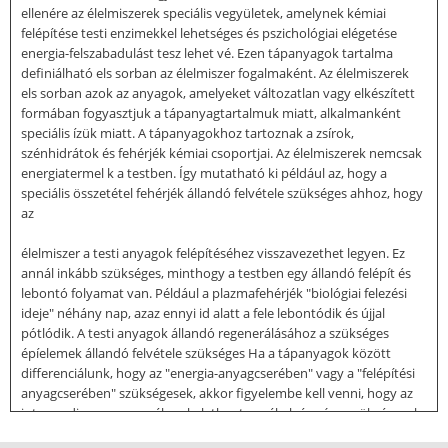
ellenére az élelmiszerek speciális vegyületek, amelynek kémiai
felépítése testi enzimekkel lehetséges és pszichológiai elégetése
energia-felszabadulást tesz lehet vé. Ezen tápanyagok tartalma
definiálható els sorban az élelmiszer fogalmaként. Az élelmiszerek
els sorban azok az anyagok, amelyeket változatlan vagy elkészített
formában fogyasztjuk a tápanyagtartalmuk miatt, alkalmanként
speciális ízük miatt. A tápanyagokhoz tartoznak a zsírok,
szénhidrátok és fehérjék kémiai csoportjai. Az élelmiszerek nemcsak
energiatermel k a testben. Így mutatható ki például az, hogy a
speciális összetétel fehérjék állandó felvétele szükséges ahhoz, hogy
az
élelmiszer a testi anyagok felépítéséhez visszavezethet legyen. Ez
annál inkább szükséges, minthogy a testben egy állandó felépít és
lebontó folyamat van. Például a plazmafehérjék "biológiai felezési
ideje" néhány nap, azaz ennyi id alatt a fele lebontódik és újjal
pótlódik. A testi anyagok állandó regenerálásához a szükséges
épíelemek állandó felvétele szükséges Ha a tápanyagok között
differenciálunk, hogy az "energia-anyagcserében" vagy a "felépítési
anyagcserében" szükségesek, akkor figyelembe kell venni, hogy az
intermedier anyagcserében keletkez termékek éppúgy szükségesek
az energiaháztartásban, mint a tartalék anyagokban (pl. zsír,