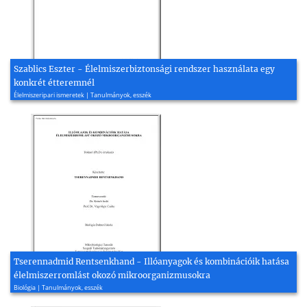
Szablics Eszter - Élelmiszerbiztonsági rendszer használata egy
konkrét étteremnél
Élelmiszeripari ismeretek | Tanulmányok, esszék
Tserennadmid Rentsenkhand - Illóanyagok és kombinációik hatása
élelmiszerromlást okozó mikroorganizmusokra
Biológia | Tanulmányok, esszék