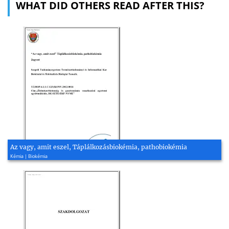
WHAT DID OTHERS READ AFTER THIS?
Az vagy, amit eszel, Táplálkozásbiokémia, pathobiokémia
Kémia | Biokémia