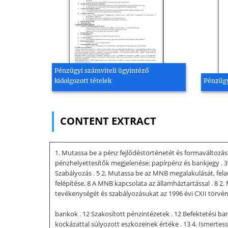
Pénzügyi számviteli ügyintéző
kidolgozott tételek
Pénzügy
CONTENT EXTRACT
1. Mutassa be a pénz fejlődéstörténetét és formaváltozásai
pénzhelyettesítők megjelenése: papírpénz és bankjegy . 3
Szabályozás . 5 2. Mutassa be az MNB megalakulását, fela
felépítése. 8 A MNB kapcsolata az államháztartással . 8 2
tevékenységét és szabályozásukat az 1996 évi CXII törvén
bankok . 12 Szakosított pénzintézetek . 12 Befektetési ban
kockázattal súlyozott eszközeinek értéke . 13 4. Ismertess