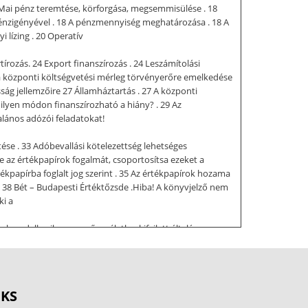
17 Mai pénz teremtése, körforgása, megsemmisülése . 18
énzigényével . 18 A pénzmennyiség meghatározása . 18 A
i lízing . 20 Operatív
tírozás. 24 Export finanszírozás . 24 Leszámítolási
be a központi költségvetési mérleg törvényerőre emelkedése
ság jellemzőire 27 Államháztartás . 27 A központi
ilyen módon finanszírozható a hiány? . 29 Az
lános adózói feladatokat!
ése . 33 Adóbevallási kötelezettség lehetséges
be az értékpapírok fogalmát, csoportosítsa ezeket a
ékpapírba foglalt jog szerint . 35 Az értékpapírok hozama
zsde 38 Bét – Budapesti Értéktőzsde .Hiba! A könyvjelző nem
ki a
l rendelkezik egyszerű – véletlen kifejlett általános
 pénzként funkcionál, értékmérő) pénzhelyettesítők (a
szervezetek (IMF, IBRD) tartalékképzés kötelezettsége
nkciójából fejlődik ki) bankjegy (nemcsak arany jele,
dik - a pénzt az
OKS