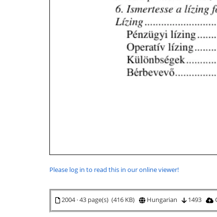
Please log in to read this in our online viewer!
2004 · 43 page(s) (416 KB)
Hungarian
1493
O