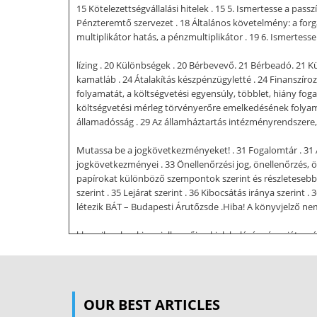
15 Kötelezettségvállalási hitelek . 15 5. Ismertesse a pa
Pénzteremtő szervezet . 18 Általános követelmény: a fo
multiplikátor hatás, a pénzmultiplikátor . 19 6. Ismertesse 
lízing . 20 Különbségek . 20 Bérbevevő. 21 Bérbeadó. 21 Kül
kamatláb . 24 Átalakítás készpénzügyletté . 24 Finanszíro
folyamatát, a költségvetési egyensúly, többlet, hiány fog
költségvetési mérleg törvényerőre emelkedésének folyama
államadósság . 29 Az államháztartás intézményrendszere,
Mutassa be a jogkövetkezményeket! . 31 Fogalomtár . 31 A 
jogkövetkezményei . 33 Önellenőrzési jog, önellenőrzés, ö
papírokat különböző szempontok szerint és részletesebben 
szerint . 35 Lejárat szerint . 36 Kibocsátás iránya szerint
létezik BÁT – Budapesti Árutőzsde .Hiba! A könyvjelző nem
klasszikus bankjegy jellemzőire, kialakulására és sajátossá
egyenértékes pénzforma 2. - ércpénzrendszer (bimetalliz
pénzkibocsátás aranykészlethez kötött) 3. - aranydeviza-
(arany + US$) árfolyamok rögzítése Európai Monetáris Rend
hanem hitelé is) a bankjegy a bank által kibocsátott hitel
OUR BEST ARTICLES