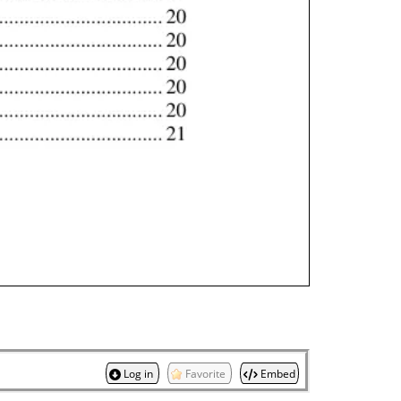
Log in
Favorite
Embed