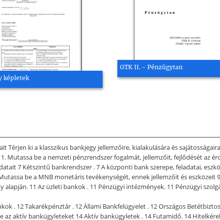
GTK II. - Pénzügytan
 képletek
t Térjen ki a klasszikus bankjegy jellemzőire, kialakulására és sajátosságaira
 1. Mutassa be a nemzeti pénzrendszer fogalmát, jellemzőit, fejlődését az 
datait 7 Kétszintű bankrendszer . 7 A központi bank szerepe, feladatai, esz
. Mutassa be a MNB monetáris tevékenységét, ennek jellemzőit és eszközeit 9 
y alapján. 11 Az üzleti bankok . 11 Pénzügyi intézmények. 11 Pénzügyi szolg
kok . 12 Takarékpénztár . 12 Állami Bankfelügyelet . 12 Országos Betétbiztos
e az aktív bankügyleteket 14 Aktív bankügyletek . 14 Futamidő. 14 Hitelkérele