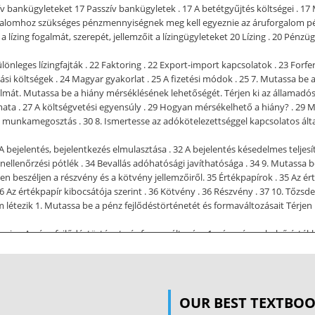
sszív bankügyleteket 17 Passzív bankügyletek . 17 A betétgyűjtés költségei . 
rgalomhoz szükséges pénzmennyiségnek meg kell egyeznie az áruforgalom p
a lízing fogalmát, szerepét, jellemzőit a lízingügyleteket 20 Lízing . 20 Pénzügy
önleges lízingfajták . 22 Faktoring . 22 Export-import kapcsolatok . 23 Forfer
zási költségek . 24 Magyar gyakorlat . 25 A fizetési módok . 25 7. Mutassa 
almát. Mutassa be a hiány mérséklésének lehetőségét. Térjen ki az államadós
ta . 27 A költségvetési egyensúly . 29 Hogyan mérsékelhető a hiány? . 29 M
 munkamegosztás . 30 8. Ismertesse az adókötelezettséggel kapcsolatos álta
bejelentés, bejelentkezés elmulasztása . 32 A bejelentés késedelmes teljesít
nellenőrzési pótlék . 34 Bevallás adóhatósági javíthatósága . 34 9. Mutassa 
beszéljen a részvény és a kötvény jellemzőiről. 35 Értékpapírok . 35 Az ért
 . 36 Az értékpapír kibocsátója szerint . 36 Kötvény . 36 Részvény . 37 10. Tő
 létezik 1. Mutassa be a pénz fejlődéstörténetét és formaváltozásait Térjen 
gaira. A pénz fejlődéstörténete és formaváltozása 1. - árupénz – belső értékke
mus, monometallizmus) belső értékkel rendelkezik arany-standard (az arany
rendszer 1944. – Bretton-Woods a dollár és a font a kulcsvaluta nemzetközi 
szer (EMS) 4. - papírpénzrendszer klasszikus papírpénz (az érme forgalmi fu
pénz 5. hitelpénzrendszer - a pénz iránti igény az áruforgalom igényéhez igazo
OUR BEST TEXTBO