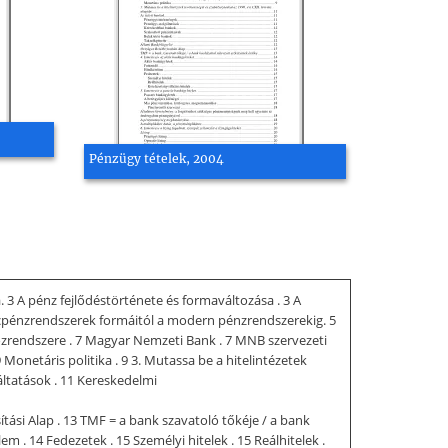
Pénzügy tételek, 2004
. 3 A pénz fejlődéstörténete és formaváltozása . 3 A
ércpénzrendszerek formáitól a modern pénzrendszerekig. 5
közrendszere . 7 Magyar Nemzeti Bank . 7 MNB szervezeti
Monetáris politika . 9 3. Mutassa be a hitelintézetek
áltatások . 11 Kereskedelmi
ítási Alap . 13 TMF = a bank szavatoló tőkéje / a bank
m . 14 Fedezetek . 15 Személyi hitelek . 15 Reálhitelek .