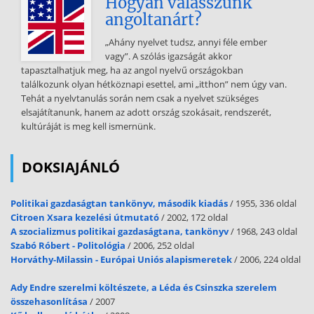
Hogyan válasszunk
angoltanárt?
„Ahány nyelvet tudsz, annyi féle ember
vagy”. A szólás igazságát akkor
tapasztalhatjuk meg, ha az angol nyelvű országokban
találkozunk olyan hétköznapi esettel, ami „itthon” nem úgy van.
Tehát a nyelvtanulás során nem csak a nyelvet szükséges
elsajátítanunk, hanem az adott ország szokásait, rendszerét,
kultúráját is meg kell ismernünk.
DOKSIAJÁNLÓ
Politikai gazdaságtan tankönyv, második kiadás
/ 1955, 336 oldal
Citroen Xsara kezelési útmutató
/ 2002, 172 oldal
A szocializmus politikai gazdaságtana, tankönyv
/ 1968, 243 oldal
Szabó Róbert - Politológia
/ 2006, 252 oldal
Horváthy-Milassin - Európai Uniós alapismeretek
/ 2006, 224 oldal
Ady Endre szerelmi költészete, a Léda és Csinszka szerelem
összehasonlítása
/ 2007