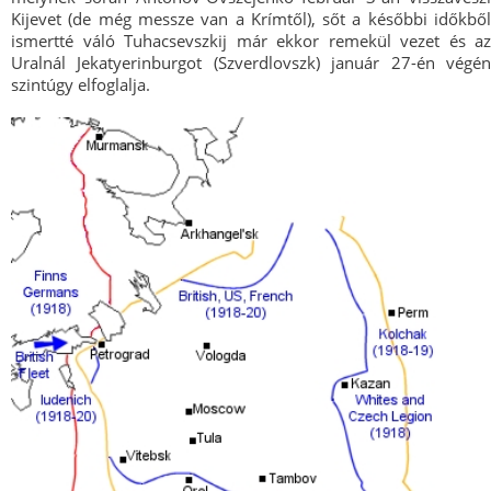
Kijevet (de még messze van a Krímtől), sőt a későbbi időkből
ismertté váló Tuhacsevszkij már ekkor remekül vezet és az
Uralnál Jekatyerinburgot (Szverdlovszk) január 27-én végén
szintúgy elfoglalja.