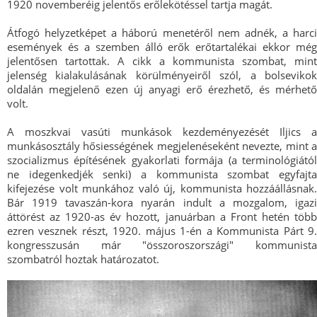
1920 novemberéig jelentős erőlekötéssel tartja magát.
Átfogó helyzetképet a háború menetéről nem adnék, a harci
események és a szemben álló erők erőtartalékai ekkor még
jelentősen tartottak. A cikk a kommunista szombat, mint
jelenség kialakulásának körülményeiről szól, a bolsevikok
oldalán megjelenő ezen új anyagi erő érezhető, és mérhető
volt.
A moszkvai vasúti munkások kezdeményezését Iljics a
munkásosztály hősiességének megjelenéseként nevezte, mint a
szocializmus építésének gyakorlati formája (a terminológiától
ne idegenkedjék senki) a kommunista szombat egyfajta
kifejezése volt munkához való új, kommunista hozzáállásnak.
Bár 1919 tavaszán-kora nyarán indult a mozgalom, igazi
áttörést az 1920-as év hozott, januárban a Front hetén több
ezren vesznek részt, 1920. május 1-én a Kommunista Párt 9.
kongresszusán már "összoroszországi" kommunista
szombatról hoztak határozatot.