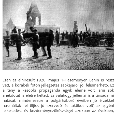
Ezen az elhíresült 1920. május 1-i eseményen Lenin is részt
vett, a korabeli fotón jellegzetes sapkájáról jól felismerhető. Ez
a tény a későbbi propaganda egyik eleme volt, ami sok
anekdotát is életre keltett. Ez valahogy jellemzi is a társadalmi
hatását, mindenesetre a polgárháború éveiben jó érzékkel
használták fel (Iljics jó szervező és taktikus volt) az egyéni
lelkesedést és kezdeményezőkészséget azokban az években,