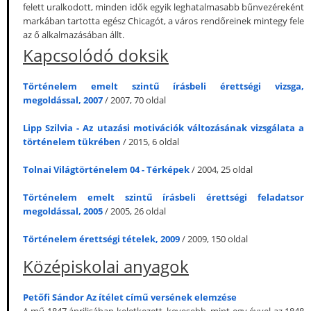
felett uralkodott, minden idők egyik leghatalmasabb bűnvezéreként
markában tartotta egész Chicagót, a város rendőreinek mintegy fele
az ő alkalmazásában állt.
Kapcsolódó doksik
Történelem emelt szintű írásbeli érettségi vizsga,
megoldással, 2007
/ 2007, 70 oldal
Lipp Szilvia - Az utazási motivációk változásának vizsgálata a
történelem tükrében
/ 2015, 6 oldal
Tolnai Világtörténelem 04 - Térképek
/ 2004, 25 oldal
Történelem emelt szintű írásbeli érettségi feladatsor
megoldással, 2005
/ 2005, 26 oldal
Történelem érettségi tételek, 2009
/ 2009, 150 oldal
Középiskolai anyagok
Petőfi Sándor Az ítélet című versének elemzése
A mű 1847 áprilisában keletkezett, kevesebb, mint egy évvel az 1848