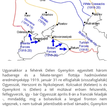
Ugyanakkor a fehérek Délen Gyenyikin egyesített három
hadserege és a fekete-tengeri flottája hadműveletei
eredményeképp 1919. január 31-re elfoglalták (visszafoglalták)
Ogyesszát, Herszont és Nyikolejevet. Kolcsakot (Keleten) is és
Gyenyikint is (Délen) a tél múltával erősen felszerelik,
felfegyverzik, így - bár Ogyesszát április 8-án a franciák feladják
-, mindaddig, mig a bolsevikok a lengyel fronton nem
végeznek, s nem tudnak jelentősebb erővel támadni, Gyenyikin