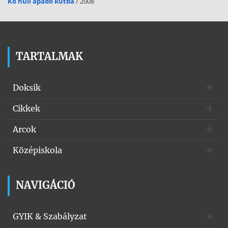
Kő hull apadó kútba
/ 2008
TARTALMAK
Doksik
Cikkek
Arcok
Középiskola
NAVIGÁCIÓ
GYIK & Szabályzat