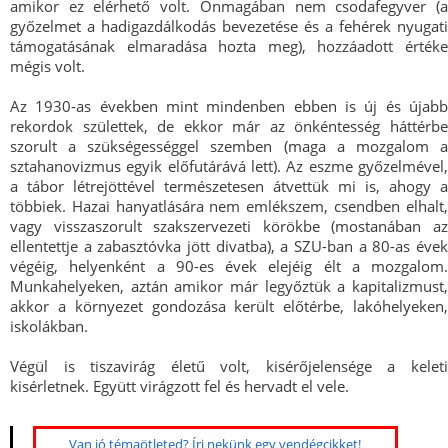
amikor ez elérhető volt. Önmagában nem csodafegyver (a
győzelmet a hadigazdálkodás bevezetése és a fehérek nyugati
támogatásának elmaradása hozta meg), hozzáadott értéke
mégis volt.
Az 1930-as években mint mindenben ebben is új és újabb
rekordok születtek, de ekkor már az önkéntesség háttérbe
szorult a szükségességgel szemben (maga a mozgalom a
sztahanovizmus egyik előfutárává lett). Az eszme győzelmével,
a tábor létrejöttével természetesen átvettük mi is, ahogy a
többiek. Hazai hanyatlására nem emlékszem, csendben elhalt,
vagy visszaszorult szakszervezeti körökbe (mostanában az
ellentettje a zabasztóvka jött divatba), a SZU-ban a 80-as évek
végéig, helyenként a 90-es évek elejéig élt a mozgalom.
Munkahelyeken, aztán amikor már legyőztük a kapitalizmust,
akkor a környezet gondozása került előtérbe, lakóhelyeken,
iskolákban.
Végül is tiszavirág életű volt, kisérőjelensége a keleti
kisérletnek. Együtt virágzott fel és hervadt el vele.
Van jó témaötleted? Írj nekünk egy vendégcikket!