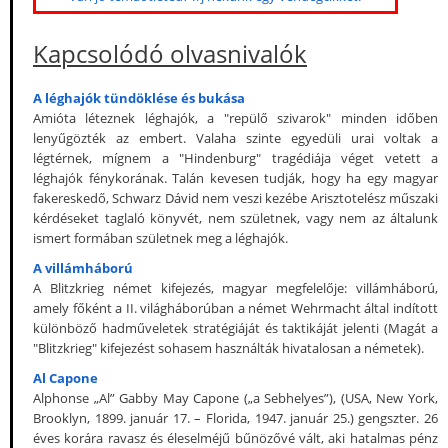
Kapcsolódó olvasnivalók
A léghajók tündöklése és bukása
Amióta léteznek léghajók, a "repülő szivarok" minden időben
lenyűgözték az embert. Valaha szinte egyedüli urai voltak a
légtérnek, mígnem a "Hindenburg" tragédiája véget vetett a
léghajók fénykorának. Talán kevesen tudják, hogy ha egy magyar
fakereskedő, Schwarz Dávid nem veszi kezébe Arisztotelész műszaki
kérdéseket taglaló könyvét, nem születnek, vagy nem az általunk
ismert formában születnek meg a léghajók.
A villámháború
A Blitzkrieg német kifejezés, magyar megfelelője: villámháború,
amely főként a II. világháborúban a német Wehrmacht által indított
különböző hadműveletek stratégiáját és taktikáját jelenti (Magát a
"Blitzkrieg" kifejezést sohasem használták hivatalosan a németek).
Al Capone
Alphonse „Al” Gabby May Capone („a Sebhelyes”), (USA, New York,
Brooklyn, 1899. január 17. – Florida, 1947. január 25.) gengszter. 26
éves korára ravasz és éleselméjű bűnözővé vált, aki hatalmas pénz