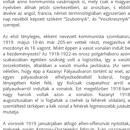
voltak anno kommunista vasárnapok is, mely csak a magyar
nyelvben állnak jelzői szerkezetben, az oroszban, s ebből
átvéve az angol, francia, német terminológiában egyszerűen a
nap nevéből képzett szóként "Szubotnyik", és "Voszkresznyik"
szerepel.
Az első tényleges, ekként nevezett kommunista szombaton,
1919. május 10-én már 205-en vettek részt, megjavítva 4
mozdonyt és 16 vagont. Miért éppen a vasút vonalán indult be
a kezdeményezés? Az 1918-1922-es orosz polgárháború azon
szakaszában égetően szükség volt a logisztika, így a vasúti
összeköttetés, általában a vasúti munka javítására. (Az sem
véletlen, hogy épp a Kazanyi Pályaudvaron történt az eset, az
egyes pályaudvarok elhelyezkedéséből kiderül, hogy
lényegében Kelet felé, így Kolcsak csapataihoz arról a
pályaudvarról indultak a vonatok. Ezt megelőzően 1918-ban
nagy harcok voltak azon a vonalon. Kazanyt 1918
augusztusában el is foglalták a csehek (a fehérek oldalán), a
szemléltető térképen a kék vonal a fehérek legmesszebb jutását
mutatja.
A vörösök 1919 januárjában átfogó ellen-offenzívát nyitottak,
melynek során Antonov-Ovszejenko február 3-án visszaveszi