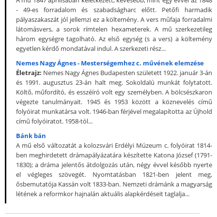
- 49-es forradalom és szabadságharc előtt. Petőfi harmadik
pályaszakaszát jól jellemzi ez a költemény. A vers műfaja forradalmi
látomásvers, a sorok rímtelen hexameterek. A mű szerkezetileg
három egységre tagolható. Az első egység (s a vers) a költemény
egyetlen kérdő mondatával indul. A szerkezeti rész...
Nemes Nagy Ágnes - Mesterségemhez c. művének elemzése
Életrajz:
Nemes Nagy Ágnes Budapesten született 1922. január 3-án
és 1991. augusztus 23-án halt meg. Sokoldalú munkát folytatott.
Költő, műfordító, és esszéíró volt egy személyben. A bölcsészkaron
végezte tanulmányait. 1945 és 1953 között a köznevelés című
folyóirat munkatársa volt. 1946-ban férjével megalapította az Újhold
című folyóiratot. 1958-tól...
Bánk bán
A mű első változatát a kolozsvári Erdélyi Múzeum c. folyóirat 1814-
ben meghirdetett drámapályázatára készítette Katona József (1791-
1830); a dráma jelentős átdolgozás után, négy évvel később nyerte
el végleges szövegét. Nyomtatásban 1821-ben jelent meg,
ősbemutatója Kassán volt 1833-ban. Nemzeti drámánk a magyarság
létének a reformkor hajnalán aktuális alapkérdéseit taglalja...