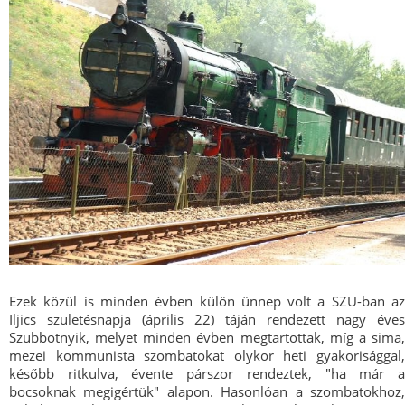
Ezek közül is minden évben külön ünnep volt a SZU-ban az
Iljics születésnapja (április 22) táján rendezett nagy éves
Szubbotnyik, melyet minden évben megtartottak, míg a sima,
mezei kommunista szombatokat olykor heti gyakorisággal,
később ritkulva, évente párszor rendeztek, "ha már a
bocsoknak megigértük" alapon. Hasonlóan a szombatokhoz,