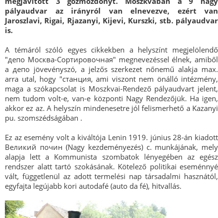
megjavított 3 gőzmozdonyt. Moszkvában a 9 nagy
pályaudvar az irányról van elnevezve, ezért van
Jaroszlavi, Rigai, Rjazanyi, Kijevi, Kurszki, stb. pályaudvar
is.
A témáról szóló egyes cikkekben a helyszínt megjelölendő
"депо Москва-Cортировочная" megnevezéssel élnek, amiből
a депо jövevényszó, a jelzős szerkezet nőnemű alakja max.
arra utal, hogy "cтанция, ami viszont nem önálló intézmény,
maga a szókapcsolat is Moszkvai-Rendező pályaudvart jelent,
nem tudom volt-e, van-e központi Nagy Rendezőjük. Ha igen,
akkor ez az. A helyszín mindenesetre jól felismerhető a Kazanyi
pu. szomszédságában .
Ez az esemény volt a kiváltója Lenin 1919. június 28-án kiadott
Великий почин (Nagy kezdeményezés) c. munkájának, mely
alapja lett a Kommunista szombatok lényegében az egész
rendszer alatt tartó szokásának. Kötelező politikai eseménnyé
vált, függetlenül az adott termelési nap társadalmi hasznától,
egyfajta legújabb kori autodafé (auto da fé), hitvallás.