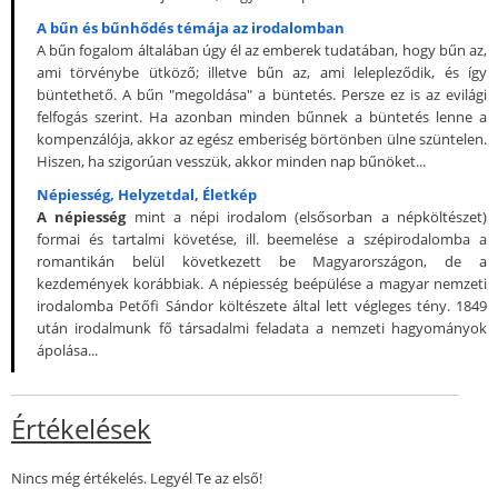
A bűn és bűnhődés témája az irodalomban
A bűn fogalom általában úgy él az emberek tudatában, hogy bűn az,
ami törvénybe ütköző; illetve bűn az, ami lelepleződik, és így
büntethető. A bűn "megoldása" a büntetés. Persze ez is az evilági
felfogás szerint. Ha azonban minden bűnnek a büntetés lenne a
kompenzálója, akkor az egész emberiség börtönben ülne szüntelen.
Hiszen, ha szigorúan vesszük, akkor minden nap bűnöket...
Népiesség, Helyzetdal, Életkép
A népiesség
mint a népi irodalom (elsősorban a népköltészet)
formai és tartalmi követése, ill. beemelése a szépirodalomba a
romantikán belül következett be Magyarországon, de a
kezdemények korábbiak. A népiesség beépülése a magyar nemzeti
irodalomba Petőfi Sándor költészete által lett végleges tény. 1849
után irodalmunk fő társadalmi feladata a nemzeti hagyományok
ápolása...
Értékelések
Nincs még értékelés. Legyél Te az első!