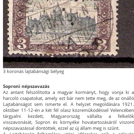
3 koronás lajtabánsági bélyeg
Soproni népszavazás
Az antant felszólította a magyar kormányt, hogy vonja ki a
harcoló csapatokat, amely ezt bár nem tette meg, de az önálló
Lajtabánságot sem ismerte el. A helyzet megoldására 1921.
október 11-12-én a két fél olasz közreműködéssel Velencében
tárgyalni kezdett, Magyarország vállalta a felkelők
visszavonását, Sopron és környéke hovatartozásáról viszont
népszavazással döntöttek, ezzel az új állam meg is szűnt.
A Lajtabánság felbomlása utáni időszakra esik a szlovén