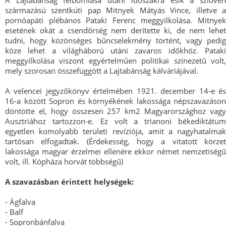
származású szentkúti pap Mitnyek Mátyás Vince, illetve a
pornóapáti plébános Pataki Ferenc meggyilkolása. Mitnyek
esetének okát a csendőrség nem derítette ki, de nem lehet
tudni, hogy közönséges bűncselekmény történt, vagy pedig
köze lehet a világháború utáni zavaros időkhöz. Pataki
meggyilkolása viszont egyértelműen politikai színezetű volt,
mely szorosan összefüggött a Lajtabánság kálváriájával.
A velencei jegyzőkönyv értelmében 1921. december 14-e és
16-a között Sopron és környékének lakossága népszavazáson
döntötte el, hogy összesen 257 km2 Magyarországhoz vagy
Ausztriához tartozzon-e. Ez volt a trianoni békediktátum
egyetlen komolyabb területi revíziója, amit a nagyhatalmak
tartósan elfogadtak. (Érdekesség, hogy a vitatott körzet
lakossága magyar érzelmei ellenére ekkor német nemzetiségű
volt, ill. Kópháza horvát többségű)
A szavazásban érintett helységek:
- Ágfalva
- Balf
- Sopronbánfalva