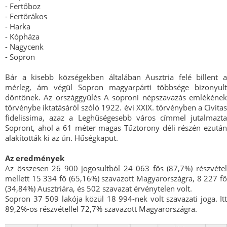
- Fertőboz
- Fertőrákos
- Harka
- Kópháza
- Nagycenk
- Sopron
Bár a kisebb községekben általában Ausztria felé billent a
mérleg, ám végül Sopron magyarpárti többsége bizonyult
döntőnek. Az országgyűlés A soproni népszavazás emlékének
törvénybe iktatásáról szóló 1922. évi XXIX. törvényben a Civitas
fidelissima, azaz a Leghűségesebb város címmel jutalmazta
Sopront, ahol a 61 méter magas Tűztorony déli részén ezután
alakították ki az ún. Hűségkaput.
Az eredmények
Az összesen 26 900 jogosultból 24 063 fős (87,7%) részvétel
mellett 15 334 fő (65,16%) szavazott Magyarországra, 8 227 fő
(34,84%) Ausztriára, és 502 szavazat érvénytelen volt.
Sopron 37 509 lakója közül 18 994-nek volt szavazati joga. Itt
89,2%-os részvétellel 72,7% szavazott Magyarországra.