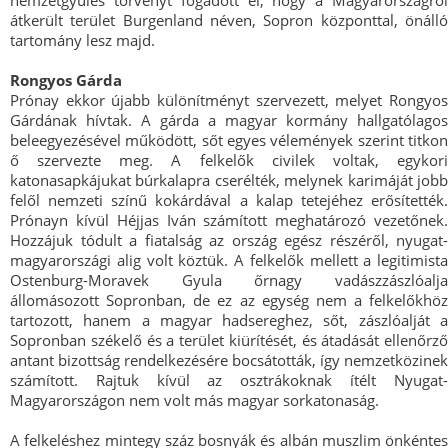
átkerült terület Burgenland néven, Sopron központtal, önálló
tartomány lesz majd.
Rongyos Gárda
Prónay ekkor újabb különítményt szervezett, melyet Rongyos
Gárdának hívtak. A gárda a magyar kormány hallgatólagos
beleegyezésével működött, sőt egyes vélemények szerint titkon
ő szervezte meg. A felkelők civilek voltak, egykori
katonasapkájukat búrkalapra cserélték, melynek karimáját jobb
felől nemzeti színű kokárdával a kalap tetejéhez erősítették.
Prónayn kívül Héjjas Iván számított meghatározó vezetőnek.
Hozzájuk tódult a fiatalság az ország egész részéről, nyugat-
magyarországi alig volt köztük. A felkelők mellett a legitimista
Ostenburg-Moravek Gyula őrnagy vadászzászlóalja
állomásozott Sopronban, de ez az egység nem a felkelőkhöz
tartozott, hanem a magyar hadsereghez, sőt, zászlóalját a
Sopronban székelő és a terület kiürítését, és átadását ellenőrző
antant bizottság rendelkezésére bocsátották, így nemzetközinek
számított. Rajtuk kívül az osztrákoknak ítélt Nyugat-
Magyarországon nem volt más magyar sorkatonaság.
A felkeléshez mintegy száz bosnyák és albán muszlim önkéntes