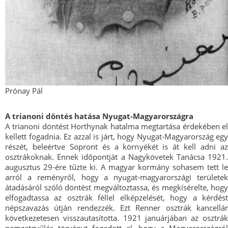
Prónay Pál
A trianoni döntés hatása Nyugat-Magyarországra
A trianoni döntést Horthynak hatalma megtartása érdekében el
kellett fogadnia. Ez azzal is járt, hogy Nyugat-Magyarország egy
részét, beleértve Sopront és a környékét is át kell adni az
osztrákoknak. Ennek időpontját a Nagykövetek Tanácsa 1921.
augusztus 29-ére tűzte ki. A magyar kormány sohasem tett le
arról a reményről, hogy a nyugat-magyarországi területek
átadásáról szóló döntést megváltoztassa, és megkísérelte, hogy
elfogadtassa az osztrák féllel elképzelését, hogy a kérdést
népszavazás útján rendezzék. Ezt Renner osztrák kancellár
következetesen visszautasította. 1921 januárjában az osztrák
nemzetgyűlés törvényt fogadott el, hogy a Magyarországról