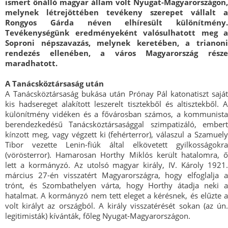
ismert önálló magyar állam volt Nyugat-Magyarországon,
melynek létrejöttében tevékeny szerepet vállalt a
Rongyos Gárda néven elhíresült különítmény.
Tevékenységünk eredményeként valósulhatott meg a
Soproni népszavazás, melynek keretében, a trianoni
rendezés ellenében, a város Magyarország része
maradhatott.
A Tanácsköztársaság után
A Tanácsköztársaság bukása után Prónay Pál katonatiszt saját
kis hadsereget alakított leszerelt tisztekből és altisztekből. A
különítmény vidéken és a fővárosban számos, a kommunista
berendezkedésű Tanácsköztársasággal szimpatizáló, embert
kínzott meg, vagy végzett ki (fehérterror), válaszul a Szamuely
Tibor vezette Lenin-fiúk által elkövetett gyilkosságokra
(vörösterror). Hamarosan Horthy Miklós került hatalomra, ő
lett a kormányzó. Az utolsó magyar király, IV. Károly 1921.
március 27-én visszatért Magyarországra, hogy elfoglalja a
trónt, és Szombathelyen várta, hogy Horthy átadja neki a
hatalmat. A kormányzó nem tett eleget a kérésnek, és elűzte a
volt királyt az országból. A király visszatérését sokan (az ún.
legitimisták) kívánták, főleg Nyugat-Magyarországon.