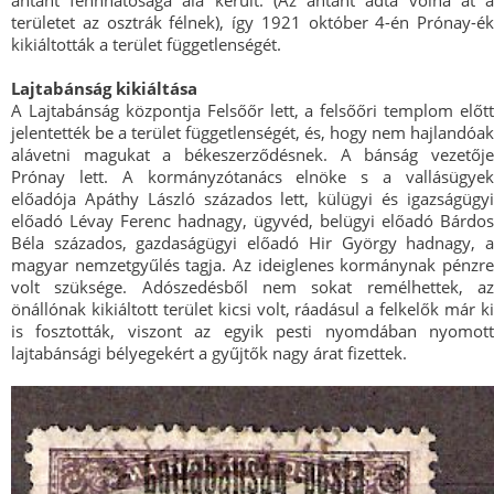
területet az osztrák félnek), így 1921 október 4-én Prónay-ék
kikiáltották a terület függetlenségét.
Lajtabánság kikiáltása
A Lajtabánság központja Felsőőr lett, a felsőőri templom előtt
jelentették be a terület függetlenségét, és, hogy nem hajlandóak
alávetni magukat a békeszerződésnek. A bánság vezetője
Prónay lett. A kormányzótanács elnöke s a vallásügyek
előadója Apáthy László százados lett, külügyi és igazságügyi
előadó Lévay Ferenc hadnagy, ügyvéd, belügyi előadó Bárdos
Béla százados, gazdaságügyi előadó Hir György hadnagy, a
magyar nemzetgyűlés tagja. Az ideiglenes kormánynak pénzre
volt szüksége. Adószedésből nem sokat remélhettek, az
önállónak kikiáltott terület kicsi volt, ráadásul a felkelők már ki
is fosztották, viszont az egyik pesti nyomdában nyomott
lajtabánsági bélyegekért a gyűjtők nagy árat fizettek.