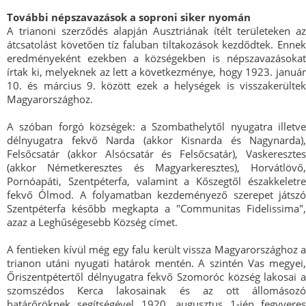
További népszavazások a soproni siker nyomán
A trianoni szerződés alapján Ausztriának ítélt területeken az
átcsatolást követően tíz faluban tiltakozások kezdődtek. Ennek
eredményeként ezekben a községekben is népszavazásokat
írtak ki, melyeknek az lett a következménye, hogy 1923. január
10. és március 9. között ezek a helységek is visszakerültek
Magyarországhoz.
A szóban forgó községek: a Szombathelytől nyugatra illetve
délnyugatra fekvő Narda (akkor Kisnarda és Nagynarda),
Felsőcsatár (akkor Alsócsatár és Felsőcsatár), Vaskeresztes
(akkor Németkeresztes és Magyarkeresztes), Horvátlövő,
Pornóapáti, Szentpéterfa, valamint a Kőszegtől északkeletre
fekvő Ólmod. A folyamatban kezdeményező szerepet játszó
Szentpéterfa később megkapta a "Communitas Fidelissima",
azaz a Leghűségesebb Község címet.
A fentieken kívül még egy falu került vissza Magyarországhoz a
trianon utáni nyugati határok mentén. A szintén Vas megyei,
Őriszentpétertől délnyugatra fekvő Szomoróc község lakosai a
szomszédos Kerca lakosainak és az ott állomásozó
határőröknek segítségével 1920. augusztus 1-jén fegyveres