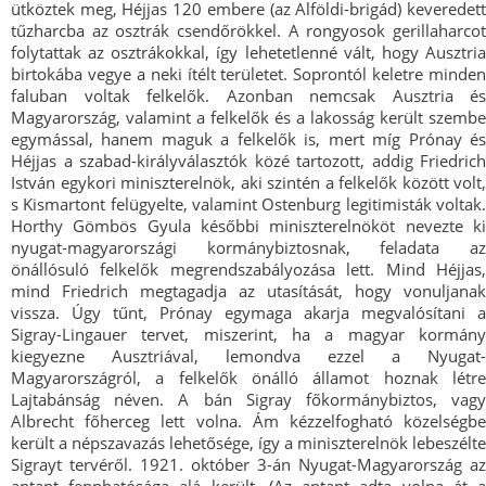
ütköztek meg, Héjjas 120 embere (az Alföldi-brigád) keveredett
tűzharcba az osztrák csendőrökkel. A rongyosok gerillaharcot
folytattak az osztrákokkal, így lehetetlenné vált, hogy Ausztria
birtokába vegye a neki ítélt területet. Soprontól keletre minden
faluban voltak felkelők. Azonban nemcsak Ausztria és
Magyarország, valamint a felkelők és a lakosság került szembe
egymással, hanem maguk a felkelők is, mert míg Prónay és
Héjjas a szabad-királyválasztók közé tartozott, addig Friedrich
István egykori miniszterelnök, aki szintén a felkelők között volt,
s Kismartont felügyelte, valamint Ostenburg legitimisták voltak.
Horthy Gömbös Gyula későbbi miniszterelnököt nevezte ki
nyugat-magyarországi kormánybiztosnak, feladata az
önállósuló felkelők megrendszabályozása lett. Mind Héjjas,
mind Friedrich megtagadja az utasítását, hogy vonuljanak
vissza. Úgy tűnt, Prónay egymaga akarja megvalósítani a
Sigray-Lingauer tervet, miszerint, ha a magyar kormány
kiegyezne Ausztriával, lemondva ezzel a Nyugat-
Magyarországról, a felkelők önálló államot hoznak létre
Lajtabánság néven. A bán Sigray főkormánybiztos, vagy
Albrecht főherceg lett volna. Ám kézzelfogható közelségbe
került a népszavazás lehetősége, így a miniszterelnök lebeszélte
Sigrayt tervéről. 1921. október 3-án Nyugat-Magyarország az
antant fennhatósága alá került. (Az antant adta volna át a