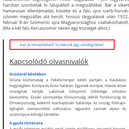
harcban szorították ki falujukból a megszállókat. Bár a sikert
hamarosan ellentámadás követte és a falu újra szerb-horvát-
szlovén megszállás alá került, hosszú tárgyalások után 1922.
február 8-án Szomoróc újra Magyarországhoz csatlakozhatott.
(Ma a két falu Kercaszomor néven egy községet alkot.)
Van jó témaötleted? Írj nekünk egy vendégcikket!
Kapcsolódó olvasnivalók
Grúziáról bővebben
Grúzia köztársaság a Fekete-tenger keleti partján, a Kaukázus
hegységben, Európa és Ázsia határán. Egyesek európai, mások ázsiai
országnak tartják. Lakóinak túlnyomó többsége ortodox
keresztény. Északi szomszédja Oroszország, délről Törökország és
Örményország, keletről Azerbajdzsán határolja. Az ország földrajzi-
éghajlati szempontból változatos, egyaránt vannak alpesi és
szubtrópusi klímájú területei.
A gyufa története
A gyufa (régiesen gyújtó) egyik végén gyúlékony anyaggal bevont,