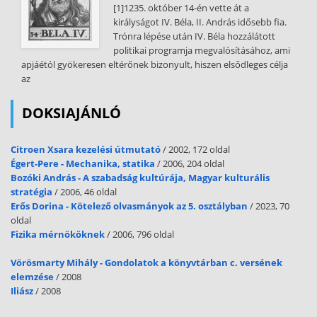
[1]1235. október 14-én vette át a
királyságot IV. Béla, II. András idősebb fia.
Trónra lépése után IV. Béla hozzálátott
politikai programja megvalósításához, ami
apjáétól gyökeresen eltérőnek bizonyult, hiszen elsődleges célja
az
DOKSIAJÁNLÓ
Citroen Xsara kezelési útmutató
/ 2002, 172 oldal
Égert-Pere - Mechanika, statika
/ 2006, 204 oldal
Bozóki András - A szabadság kultúrája, Magyar kulturális
stratégia
/ 2006, 46 oldal
Erős Dorina - Kötelező olvasmányok az 5. osztályban
/ 2023, 70
oldal
Fizika mérnököknek
/ 2006, 796 oldal
Vörösmarty Mihály - Gondolatok a könyvtárban c. versének
elemzése
/ 2008
Iliász
/ 2008