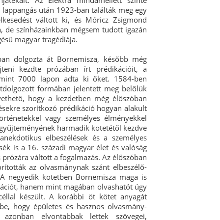
átékait. Az Élektra mindamellett szinte
ú lappangás után 1923-ban találták meg egy
lkesedést váltott ki, és Móricz Zsigmond
a, de színházainkban mégsem tudott igazán
gésű magyar tragédiája.
ban dolgozta át Bornemisza, később még
teni kezdte prózában írt prédikációit, a
b mint 7000 lapon adta ki őket. 1584-ben
átdolgozott formában jelentett meg belőlük
övethető, hogy a kezdetben még élőszóban
tésekre szorítkozó prédikáció hogyan alakult
történetekkel vagy személyes élményekkel
s gyűjteményének harmadik kötetétől kezdve
 anekdotikus elbeszélések és a személyes
sék is a 16. századi magyar élet és valóság
s prózára váltott a fogalmazás. Az élőszóban
zorították az olvasmánynak szánt elbeszélő-
s. A negyedik kötetben Bornemisza maga is
kációt, hanem mint magában olvashatót úgy
céllal készült. A korábbi öt kötet anyagát
ybe, hogy épületes és hasznos olvasmány-
azonban elvontabbak lettek szövegei,