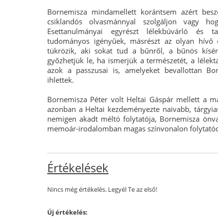
Bornemisza mindamellett korántsem azért beszé
csiklandós olvasmánnyal szolgáljon vagy ho
Esettanulmányai egyrészt lélekbúvárló és ta
tudományos igényűek, másrészt az olyan hívő em
tükrözik, aki sokat tud a bűnről, a bűnös kísé
győzhetjük le, ha ismerjük a természetét, a lélekt
azok a passzusai is, amelyeket bevallottan Bo
ihlettek.
Bornemisza Péter volt Heltai Gáspár mellett a 
azonban a Heltai kezdeményezte naivabb, tárgyias
nemigen akadt méltó folytatója, Bornemisza önval
memoár-irodalomban magas színvonalon folytatód
Értékelések
Nincs még értékelés. Legyél Te az első!
Új értékelés: