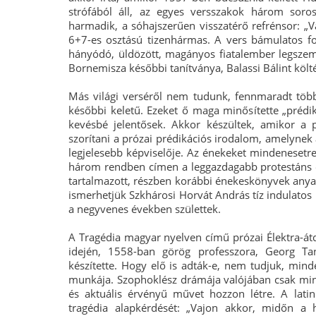
strófából áll, az egyes versszakok három soros
harmadik, a sóhajszerűen visszatérő refrénsor: „
6+7-es osztású tizenhármas. A vers bámulatos for
hányódó, üldözött, magányos fiatalember legszem
Bornemisza későbbi tanítványa, Balassi Bálint költ
Más világi verséről nem tudunk, fennmaradt több
későbbi keletű. Ezeket ő maga minősítette „prédi
kevésbé jelentősek. Akkor készültek, amikor a 
szorítani a prózai prédikációs irodalom, amelynek
legjelesebb képviselője. Az énekeket mindenesetre
három rendben címen a leggazdagabb protestáns
tartalmazott, részben korábbi énekeskönyvek anya
ismerhetjük Szkhárosi Horvát András tíz indulatos
a negyvenes években születtek.
A Tragédia magyar nyelven című prózai Élektra-át
idején, 1558-ban görög professzora, Georg Ta
készítette. Hogy elő is adták-e, nem tudjuk, min
munkája. Szophoklész drámája valójában csak min
és aktuális érvényű művet hozzon létre. A lat
tragédia alapkérdését: „Vajon akkor, midőn a