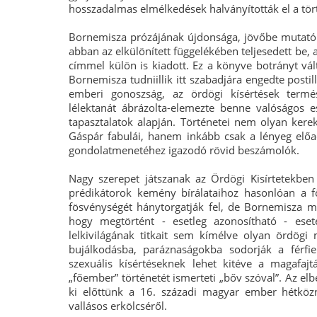
hosszadalmas elmélkedések halványították el a tör
Bornemisza prózájának újdonsága, jövőbe mutató e
abban az elkülönített függelékében teljesedett be,
címmel külön is kiadott. Ez a könyve botrányt vált
Bornemisza tudniillik itt szabadjára engedte posti
emberi gonoszság, az ördögi kísértések termé
lélektanát ábrázolta-elemezte benne valóságos e
tapasztalatok alapján. Történetei nem olyan kerek
Gáspár fabulái, hanem inkább csak a lényeg előad
gondolatmenetéhez igazodó rövid beszámolók.
Nagy szerepet játszanak az Ördögi Kisírtetekb
prédikátorok kemény bírálataihoz hasonlóan a f
fösvénységét hánytorgatják fel, de Bornemisza mű
hogy megtörtént - esetleg azonosítható - esete
lelkivilágának titkait sem kímélve olyan ördögi 
bujálkodásba, paráznaságokba sodorják a férfiem
szexuális kísértéseknek lehet kitéve a magafajt
„főember” történetét ismerteti „bőv szóval”. Az el
ki előttünk a 16. századi magyar ember hétközn
vallásos erkölcséről.