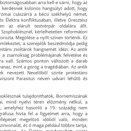
biztonságosabban arra kell-e várni, hogy az
A kérdésnek különös hangsúlyt adott, hogy
római császárrá a bécsi székhelyű német,
s Élektra konfliktusában, illetve Oresztész
n az elárult testvérpár oldalára állt.
 Szophoklésznél, kérlelhetetlen reformátori
orozta. Megölése a nyílt színen történik. Ez
emlékeztet, a szereplők beszédmódja pedig
testáns zsoltárok hangnemét idézi. Az antik
l, a zsarnokság problémájának felvetése és
ra vall. Számos ponton változott a darab
anaz, mint a görög a tragédiában. Az antik
ek nevezett Nevelőből szinte protestáns
 viszont Parasitus néven udvari léhűtő és
hoklésznak tulajdoníthatók, Bornemiszának
i, mind nyelvi téren előzmény nélkül, a
t, amelyhez hasonló a 19. századig nem
ráfusa hívta fel a figyelmet arra, hogy a
llépését megelőző időből való, minden
ínvonalát, és ő maga például többre tartja,