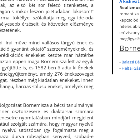
A kishiva
ak, az első két sor felező tizenkettes, a
Realizmus
Vajjon s mikor leszön jó Budában lakásom!”
romantika 
mai tökéllyel szólaltatja meg egy ide-oda
kapcsolódi
élyesebb érzéseit, és közvetlen előzménye
hiteles ábr
észetének.
erőviszo
megfigyelés
i lírai műve mind vallásos tárgyú ének és
Borne
káció gyanánt oktató” szerzeményeknek, és
prédikációs énekeket kezdte már háttérbe
 aztán éppen maga Bornemisza lett az egyik
-
Balassi Bá
 gyűjtötte is, és 1582-ben ő adta ki Énekek
-
Heltai Gá
 énekgyűjteményt, amely 276 énekszöveget
gát, részben még kiadatlan énekeket. Innen
 hangú, harcias stílusú énekét, amelyek még
dolgozását Bornemisza a bécsi tanulmányai
nner ösztönzésére és diáktársai számára
denesetre nyomtatásban mindjárt megjelent
tául szolgált számára, hogy magyar nyelvű
in nyelvű utószóban így fogalmazta meg a
 haza durva rabságban senyved, szabad-e