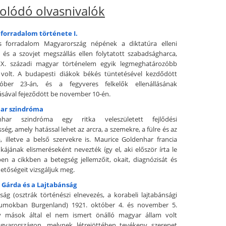
olódó olvasnivalók
 forradalom története I.
s forradalom Magyarország népének a diktatúra elleni
 és a szovjet megszállás ellen folytatott szabadságharca,
X. századi magyar történelem egyik legmeghatározóbb
volt. A budapesti diákok békés tüntetésével kezdődött
óber 23-án, és a fegyveres felkelők ellenállásának
ásával fejeződött be november 10-én.
ar szindróma
har szindróma egy ritka veleszületett fejlődési
ség, amely hatással lehet az arcra, a szemekre, a fülre és az
a, illetve a belső szervekre is. Maurice Goldenhar francia
ájának elismeréseként nevezték így el, aki először írta le
ben a cikkben a betegség jellemzőit, okait, diagnózisát és
hetőségeit vizsgáljuk meg.
 Gárda és a Lajtabánság
ság (osztrák történészi elnevezés, a korabeli lajtabánsági
mokban Burgenland) 1921. október 4. és november 5.
y mások által el nem ismert önálló magyar állam volt
gyarországon, melynek létrejöttében tevékeny szerepet