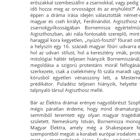
erőszakkal szembeszállni a zsarnokkal, vagy pedig 
idő hozza meg az orvosságot és az enyhülést?” 
éppen a dráma írása idején választották német-
magyar és cseh királyt, Ferdinándot. Aigiszthosz é
zsarnokgyilkosságában Bornemisza egyértelműe
Aigiszthoszban, aki nála fontosabb szereplő, mint
haraggal kora kegyetlen, „nyúzó-fosztó” főurait ost
a helyszín egy 16. századi magyar főúri udvarra 
hol az udvari stílust, hol a keresztény imák, pro
mitológiai háttér teljesen hiányzik Bornemiszáná
megoldása a szigorú protestáns morál felfogásá
szerkezete, csak a cselekmény fő szála maradt ugy
kórusból egyetlen vénasszony lett, a Mestern
prédikátor. Püladész teljesen hiányzik, helyette
talpnyaló társul Aigiszthosz mellé.
Bár az Élektra drámai erényei nagyobbrészt Szop
mégis páratlan érdeme, hogy mind dramaturgia
semmiből teremtett egy olyan magyar tragédiá
született. Nemeskürty István, Bornemisza monog
Magyar Élektra, amely még a Shakespeare fe
szempontból megüti a korabeli európai irodalom sz