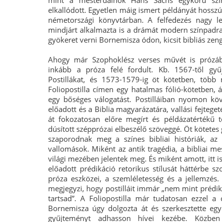
mint a mesterdalnok Hans Sachs egykorú színj
elkallódott. Egyetlen máig ismert példányát hossz
németországi könyvtárban. A felfedezés nagy le
mindjárt alkalmazta is a drámát modern színpadr
gyökeret verni Bornemisza ódon, kicsit bibliás zen
Ahogy már Szophoklész verses művét is prózá
inkább a próza felé fordult. Kb. 1567-től gyűj
Postillákat, és 1573-1579-ig öt kötetben, töb
Foliopostilla címen egy hatalmas fólió-kötetben, 
egy bőséges válogatást. Postilláiban nyomon k
előadott és a Biblia magyarázatára, vallási fejtege
át fokozatosan előre megírt és példázatértékű 
dúsított szépprózai elbeszélő szöveggé. Öt kötete
szaporodnak meg a színes bibliai históriák, az
vallomások. Miként az antik tragédia, a bibliai me
világi mezében jelentek meg. És miként amott, itt i
előadott prédikáció retorikus stílusát háttérbe s
próza eszközei, a szemléletesség és a jellemzé
megjegyzi, hogy postilláit immár „nem mint prédi
tartsad”. A Foliopostilla már tudatosan ezzel a 
Bornemisza úgy dolgozta át és szerkesztette eg
gyűjteményt adhasson hívei kezébe. Közben 