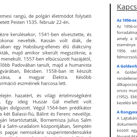
Kapcs
mesi rangú, de polgári életmódot folytató
Az 1956-os
letett Pesten 1535. február 22-én.
Az 1956-o
forradalma
kézre kerülésekor, 1541-ben elvesztette, és
amely a X
rokonai nevelték. Kassán volt diák, de
eseménye 
rában egy Habsburg-ellenes élű diákcsíny
1956. okt
kták, majd amikor sikerült megszöknie, a
felmorzsol
e menekült. 1557-ben elbúcsúzott hazájától,
 Előbb Padovában tanult, majd a humanista
A Goldenh
legvárában, Bécsben. 1558-ban itt készült
A Golden
olgozása, a magyar Élektra. Később
rendellenes
ormáció eszméinek harcosa lett.
állkapocsr
orvos munk
ején hazatért, és világi értelmiségiként
(1952). Eb
ni. Egy ideig Huszár Gál mellett volt
kezelési le
áján dolgozott. Végül 1564-ben prédikátor
A Rongyos
 két Balassi-fiú, Bálint és Ferenc nevelője.
A Lajtabán
án letartóztatták, Bornemisza Julius Salm
dokumentu
ajd a Salm-uradalom központjában, Semptén
között eg
ns papjai nemsokára szuperintendensükké
Nyugat-Ma