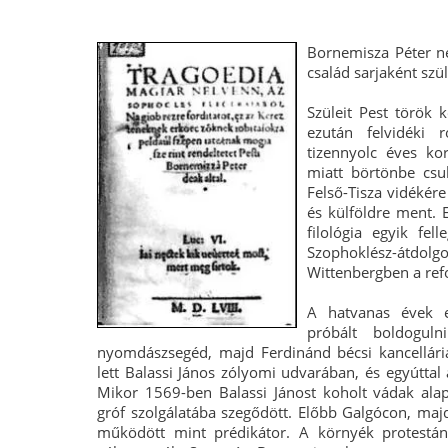
Bornemisza Péter ne
család sarjaként szü
Szüleit Pest török 
ezután felvidéki 
tizennyolc éves ko
miatt börtönbe csu
Felső-Tisza vidékér
és külföldre ment.
filológia egyik fel
Szophoklész-átd
Wittenbergben a ref
A hatvanas évek el
próbált boldogul
nyomdászsegéd, majd Ferdinánd bécsi kancellári
lett Balassi János zólyomi udvarában, és egyúttal a
Mikor 1569-ben Balassi Jánost koholt vádak alapj
gróf szolgálatába szegődött. Előbb Galgócon, m
működött mint prédikátor. A környék protestá