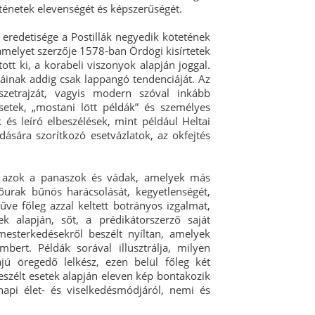
ténetek elevenségét és képszerűségét.
redetisége a Postillák negyedik kötetének
 amelyet szerzője 1578-ban Ördögi kisírtetek
ott ki, a korabeli viszonyok alapján joggal.
lláinak addig csak lappangó tendenciáját. Az
szetrajzát, vagyis modern szóval inkább
setek, „mostani lött példák” és személyes
 és leíró elbeszélések, mint például Heltai
ására szorítkozó esetvázlatok, az okfejtés
en azok a panaszok és vádak, amelyek más
őurak bűnös harácsolását, kegyetlenségét,
ve főleg azzal keltett botrányos izgalmat,
k alapján, sőt, a prédikátorszerző saját
mesterkedésekről beszélt nyíltan, amelyek
bert. Példák sorával illusztrálja, milyen
ájú öregedő lelkész, ezen belül főleg két
beszélt esetek alapján eleven kép bontakozik
api élet- és viselkedésmódjáról, nemi és