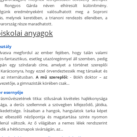
a Rongyos Gárda néven elhíresült különítmény.
ségünk eredményeként valósulhatott meg a Soproni
s, melynek keretében, a trianoni rendezés ellenében, a
arország része maradhatott.
iskolai anyagok
sztály
lvasva megfordul az ember fejében, hogy talán valami
-fantasztikus, esetleg utazóregénnyel áll szemben, pedig
pán egy színdarab címe, amelyet a történet szereplői
 Karácsonyra, hogy ezzel örvendeztessék meg társaikat és
 az internátusban.
A mű szereplői:
- Bökh doktor – az
vezetője, a gimnazisták körében csak...
er esernyője
rásművészetének titka: stílusának kivételes hajlékonysága
ága, a derűs szellemnek a szövegben kifejeződő, játéka,
lkedettsége. Írásaiban a hangok, hangulatok tarka képet
 az elbeszélő nézőpontja és magatartása szinte nyomon
lenül változik. Az ő világában a nemes lélek rendszerint
dik a hétköznapok sivárságán, az...