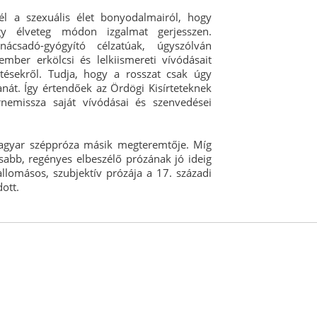
l a szexuális élet bonyodalmairól, hogy
gy élveteg módon izgalmat gerjesszen.
nácsadó-gyógyító célzatúak, úgyszólván
ber erkölcsi és lelkiismereti vívódásait
rtésekről. Tudja, hogy a rosszat csak úgy
anát. Így értendőek az Ördögi Kisírteteknek
rnemissza saját vívódásai és szenvedései
magyar széppróza másik megteremtője. Míg
abb, regényes elbeszélő prózának jó ideig
lomásos, szubjektív prózája a 17. századi
ott.