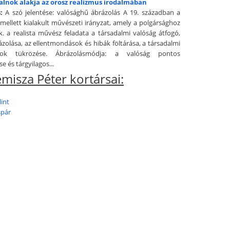
talnok alakja az orosz realizmus irodalmában
:
A szó jelentése: valósághű ábrázolás A 19. században a
mellett kialakult művészeti irányzat, amely a polgársághoz
k. a realista művész feladata a társadalmi valóság átfogó,
ázolása, az ellentmondások és hibák föltárása, a társadalmi
nyok tükrözése. Ábrázolásmódja: a valóság pontos
e és tárgyilagos...
misza Péter kortársai:
lint
spár