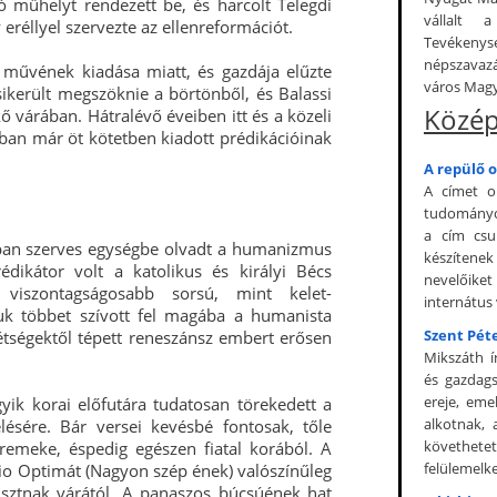
 műhelyt rendezett be, és harcolt Telegdi
vállalt 
eréllyel szervezte az ellenreformációt.
Tevékeny
népszavazá
 művének kiadása miatt, és gazdája elűzte
város Magy
sikerült megszöknie a börtönből, és Balassi
Közép
ő várában. Hátralévő éveiben itt és a közeli
an már öt kötetben kiadott prédikációinak
A repülő o
A címet o
tudományos
a cím csu
an szerves egységbe olvadt a humanizmus
készítenek
édikátor volt a katolikus és királyi Bécs
nevelőiket
 viszontagságosabb sorsú, mint kelet-
internátus 
luk többet szívott fel magába a humanista
Szent Pét
kétségektől tépett reneszánsz embert erősen
Mikszáth í
és gazdags
ereje, eme
yik korai előfutára tudatosan törekedett a
alkotnak,
ésére. Bár versei kevésbé fontosak, tőle
követhetet
 remeke, éspedig egészen fiatal korából. A
felülemelke
io Optimát (Nagyon szép ének) valószínűleg
usztnak várától. A panaszos búcsúének hat