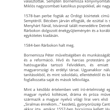
választották. Semptén Bornemisza könyvnyomtató
Miklós nagyszombati katolikus püspökkel, aki nagy 
1578-ban perbe fogták az Ördögi kisírtetek című
Semptéről. Bécsben járván elfogták, de ezúttal is 
Menyhárt fiánál, Istvánnál talált menedékre Detrek
Rárbokon dolgozott énekgyűjteményén és a korább
egykötetes kiadásán.
1584-ben Rárbokon halt meg.
Bornemisza Péter műveltségében és munkásságáb
és a reformáció. Hívő és harcias protestáns pr
hatósugarába tartozó Felvidéken, és emiatt
magyarországi és erdélyi társai. Ugyanakkor ná
tanításokból, és mint sokoldalú, ellentétektől és 
foglalkozatta saját és mások lelkivilága.
Mint a későbbi értelemben vett író-értelmiségi eg
magyar nyelvű költészet, dráma és próza művel
származik a magyar nyelvű világi lírai vers első
„Siralmas énnéköm...” kezdetű, gyönyörűszép Cant
akkor írta, amikor 1557-ben búcsúznia kellett H