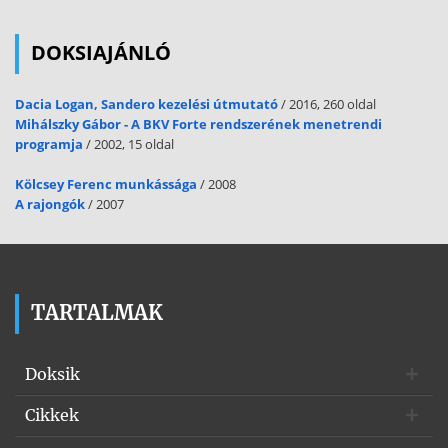
DOKSIAJÁNLÓ
Dacia Logan, Sandero kezelési útmutató
/ 2016, 260 oldal
Mihálszky Gábor - A BKV Forte rendszerének menetrendi
programja
/ 2002, 15 oldal
Kölcsey Ferenc munkássága
/ 2008
A rajongók
/ 2007
TARTALMAK
Doksik
Cikkek