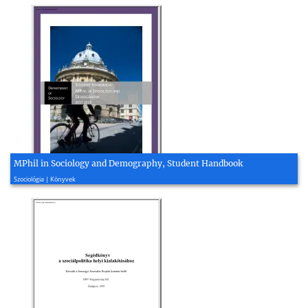
MPhil in Sociology and Demography, Student Handbook
2017, 48 oldal
Szociológia | Könyvek