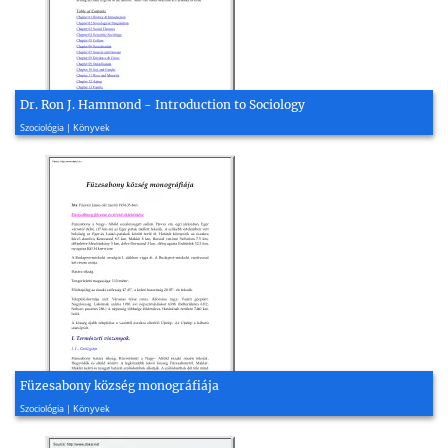
Dr. Ron J. Hammond - Introduction to Sociology
2010, 222 oldal
Szociológia | Könyvek
Füzesabony község monográfiája
1935, 71 oldal
Szociológia | Könyvek