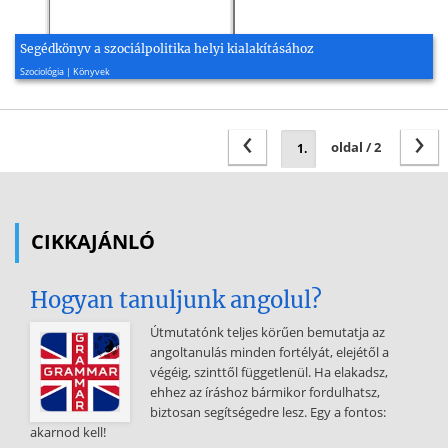
Segédkönyv a szociálpolitika helyi kialakításához
1998, 108 oldal
Szociológia | Könyvek
‹
›
oldal / 2
CIKKAJÁNLÓ
Hogyan tanuljunk angolul?
Útmutatónk teljes körűen bemutatja az
angoltanulás minden fortélyát, elejétől a
végéig, szinttől függetlenül. Ha elakadsz,
ehhez az íráshoz bármikor fordulhatsz,
biztosan segítségedre lesz. Egy a fontos:
akarnod kell!