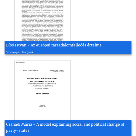
Bíbó István - Az európai társadalomfejlődés értelme
1972, 69 oldal
Szociológia | Könyvek
Csanádi Mária - A model explaining social and political change of
party-states
2001, 75 oldal