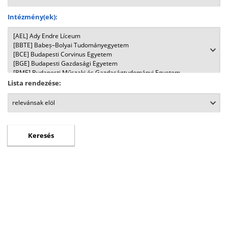
Intézmény(ek):
Lista rendezése: