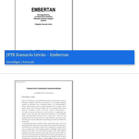
JPTE Kamarás István - Embertan
1998, 47 oldal
Szociológia | Könyvek