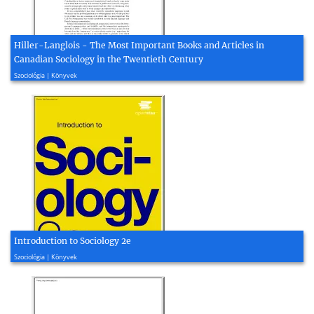
Hiller-Langlois - The Most Important Books and Articles in
Canadian Sociology in the Twentieth Century
2001, 4 oldal
Szociológia | Könyvek
Introduction to Sociology 2e
2017, 509 oldal
Szociológia | Könyvek