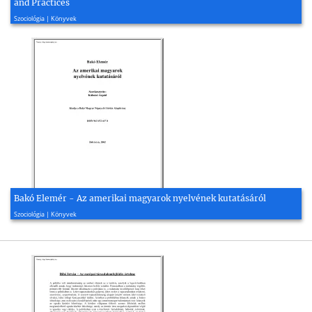
and Practices
2012, 159 oldal
Szociológia | Könyvek
Bakó Elemér - Az amerikai magyarok nyelvének kutatásáról
2002, 50 oldal
Szociológia | Könyvek