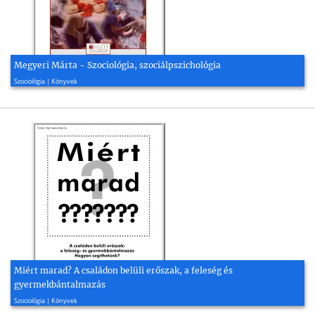
Megyeri Márta - Szociológia, szociálpszichológia
2010, 26 oldal
Szociológia | Könyvek
Miért marad? A családon belüli erőszak, a feleség és
gyermekbántalmazás
1999, 52 oldal
Szociológia | Könyvek