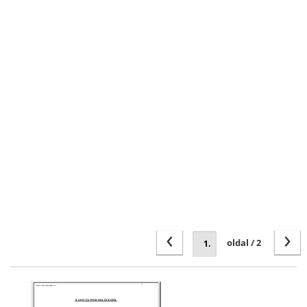
‹
›
oldal / 2