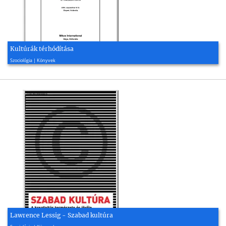
Kultúrák térhódítása
2004, 206 oldal
Szociológia | Könyvek
Lawrence Lessig - Szabad kultúra
2005, 348 oldal