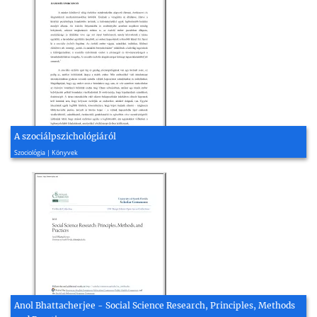
A szociálpszichológiáról
2006, 70 oldal
Szociológia | Könyvek
Anol Bhattacherjee - Social Science Research, Principles, Methods