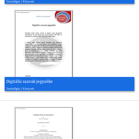
Szociológia | Könyvek
Digitális szavak jegyzéke
2007, 20 oldal
Szociológia | Könyvek