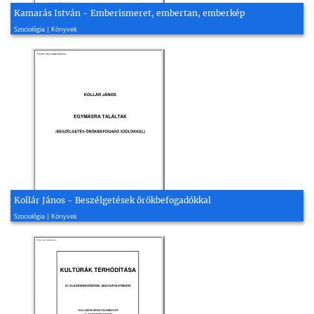
Kamarás István - Emberismeret, embertan, emberkép
1997, 23 oldal
Szociológia | Könyvek
Kollár János - Beszélgetések örökbefogadókkal
2001, 80 oldal
Szociológia | Könyvek