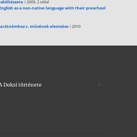
ásköltészete
/ 2009, 2 oldal
English as a non-native language with their preschool
 barátnémhoz c. művének elemzése
/ 2010
A Doksi története