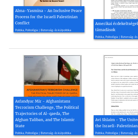
Alma-Yasmina - An Inclusive Peace
Process for the Israeli Palestinian
Conflict
Amerikai érdekeltségek
2012, 17 oldal
támadások
Politika, Politológia | Biztonság- és külpolitika
2003, 9 oldal
Politika, Politológia | Biztonság- és
Asfandyar Mir - Afghanistans
Terrorism Challenge, The Political
Trajectories of Al-qaeda, The
Afghan Taliban, and The Islamic
Avi Shlaim - The Unite
State
the Israeli-Palestinian
2020, 28 oldal
2005, 12 oldal
Politika, Politológia | Biztonság- és külpolitika
Politika, Politológia | Biztonság- és