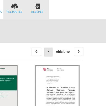
A
FELTÖLTÉS
BELÉPÉS
‹
›
oldal / 10