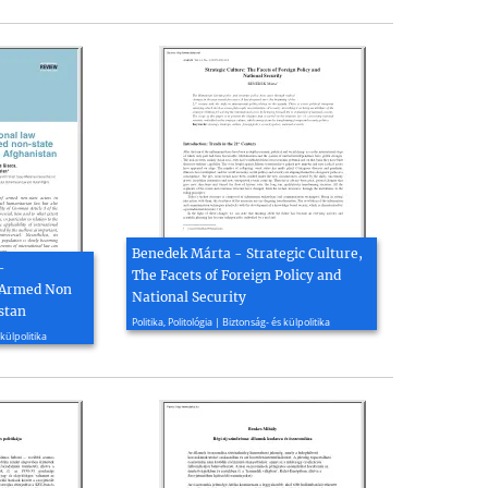
Benedek Márta - Strategic Culture,
-
The Facets of Foreign Policy and
 Armed Non
National Security
stan
2015, 12 oldal
Politika, Politológia | Biztonság- és külpolitika
 külpolitika