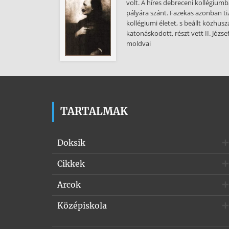
volt. A híres debreceni kollégiumb
pályára szánt. Fazekas azonban t
kollégiumi életet, s beállt közhus
katonáskodott, részt vett II. Józs
moldvai
TARTALMAK
Doksik
Cikkek
Arcok
Középiskola