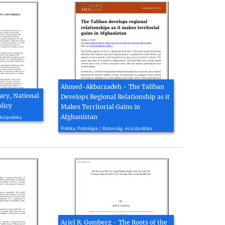
Ahmed-Akbarzadeh - The Taliban
acy, National
Develops Regional Relationship as it
licy
Makes Territorial Gains in
Afghanistan
 külpolitika
2020, 7 oldal
Politika, Politológia | Biztonság- és külpolitika
Ariel R. Gomberg - The Roots of the