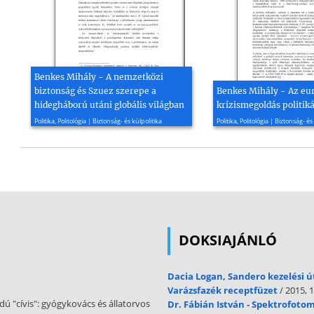
Benkes Mihály - A nemzetközi
biztonság és Szuez szerepe a
Benkes Mihály - Az eur
hidegháború utáni globális világban
krízismegoldás politiká
2008, 17 oldal
2008, 14 oldal
Politika, Politológia | Biztonság- és külpolitika
Politika, Politológia | Biztonság- és
DOKSIAJÁNLÓ
Dacia Logan, Sandero kezelési 
Varázsfazék receptfüzet
/ 2015, 1
ú "cívis": gyógykovács és állatorvos
Dr. Fábián István - Spektrofoto