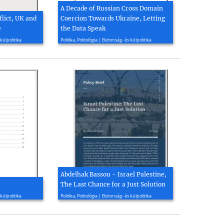
A Decade of Russian Cross Domain
lict, UK and
Coercion Towards Ukraine, Letting
e
the Data Speak
2020, 10 oldal
 külpolitika
Politika, Politológia | Biztonság- és külpolitika
Abdelhak Bassou - Israel Palestine,
The Last Chance for a Just Solution
2023, 9 oldal
 külpolitika
Politika, Politológia | Biztonság- és külpolitika