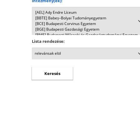
Intézmény(ek):
Lista rendezése: