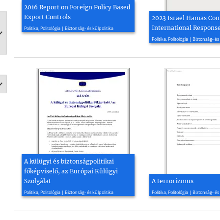
2016 Report on Foreign Policy Based
Export Controls
2023 Israel Hamas Conf
2016, 104 oldal
International Respons
Politika, Politológia | Biztonság- és külpolitika
2023, 52 oldal
Politika, Politológia | Biztonság- és
A külügyi és biztonságpolitikai
főképviselő, az Európai Külügyi
Szolgálat
A terrorizmus
2010, 3 oldal
2003, 18 oldal
Politika, Politológia | Biztonság- és külpolitika
Politika, Politológia | Biztonság- és