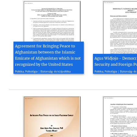
Agreement for Bringing Peace to
Afghanistan between the Islamic
Emirate of Afghanistan which is not
Agus Widjojo - Democr
recognized by the United States
Security and Foreign Po
2020, 4 oldal
2005, 9 oldal
Politika, Politológia | Biztonság- és külpolitika
Politika, Politológia | Biztonság- és