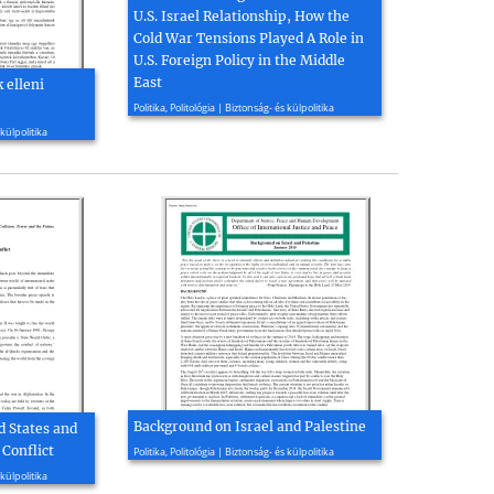
U.S. Israel Relationship, How the
Cold War Tensions Played A Role in
U.S. Foreign Policy in the Middle
East
 elleni
2018, 67 oldal
Politika, Politológia | Biztonság- és külpolitika
 külpolitika
Background on Israel and Palestine
d States and
2015, 2 oldal
 Conflict
Politika, Politológia | Biztonság- és külpolitika
 külpolitika