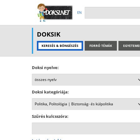
EN
DOKSIK
KERESÉS & BÖNGÉSZÉS
FORRÓ TÉMÁK
EGYETEME
Doksi nyelve:
Doksi kategóriája:
Szűrés kulcsszóra: