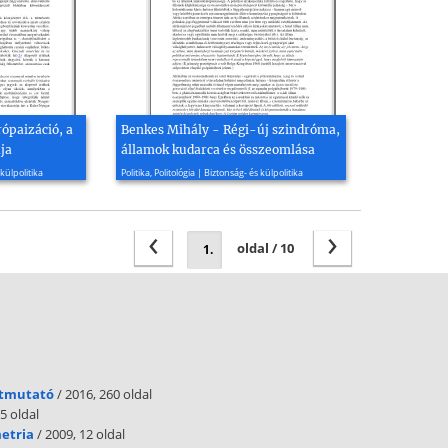
ópaizáció, a
Benkes Mihály - Régi-új szindróma,
ja
államok kudarca és összeomlása
2007, 2 oldal
 külpolitika
Politika, Politológia | Biztonság- és külpolitika
‹
›
oldal / 10
útmutató
/ 2016, 260 oldal
5 oldal
metria
/ 2009, 12 oldal