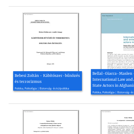
Bellal-Giacca-Maslen 
Bebesi Zoltán - Kábítószer-bűnözés
International Law and
és terrorizmus
State Actors in Afghani
2009, 139 oldal
Politika, Politológia | Biztonság- és külpolitika
2011, 33 oldal
Politika, Politológia | Biztonság- és