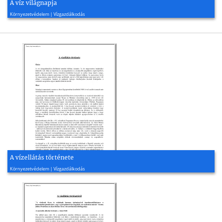
A víz világnapja
2011, 3 oldal
Környezetvédelem | Vízgazdálkodás
A vízellátás története
2009, 2 oldal
Környezetvédelem | Vízgazdálkodás