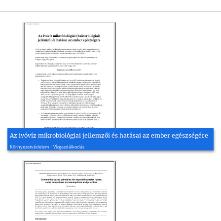
Az ivóvíz mikrobiológiai jellemzői és hatásai az ember egészségére
2016, 5 oldal
Környezetvédelem | Vízgazdálkodás