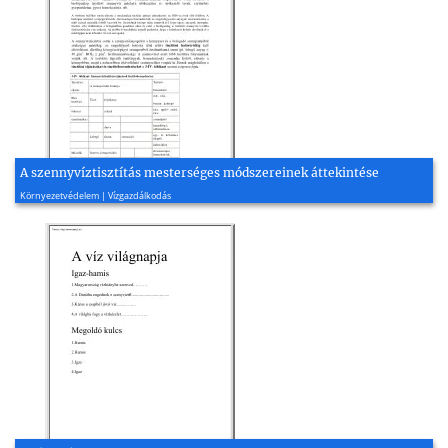
A szennyvíztisztítás mesterséges módszereinek áttekintése
2009, 21 oldal
Környezetvédelem | Vízgazdálkodás