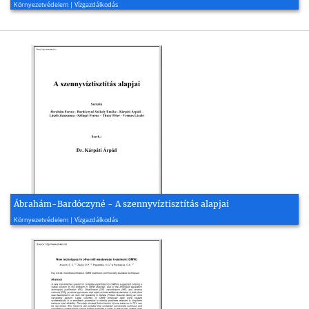
Környezetvédelem | Vízgazdálkodás
Ábrahám-Bardóczyné - A szennyvíztisztítás alapjai
2007, 177 oldal
Környezetvédelem | Vízgazdálkodás