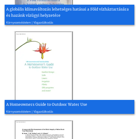
A globális klímaváltozás lehetséges hatásai a Föld vízháztartására
és hazánk vízügyi helyzetére
2010, 27 oldal
Környezetvédelem | Vízgazdálkodás
A Homeowners Guide to Outdoor Water Use
2022, 36 oldal
Környezetvédelem | Vízgazdálkodás