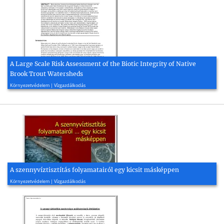
A Large Scale Risk Assessment of the Biotic Integrity of Native
Brook Trout Watersheds
2004, 8 oldal
Környezetvédelem | Vízgazdálkodás
A szennyvíztisztítás folyamatairól egy kicsit másképpen
2006, 33 oldal
Környezetvédelem | Vízgazdálkodás