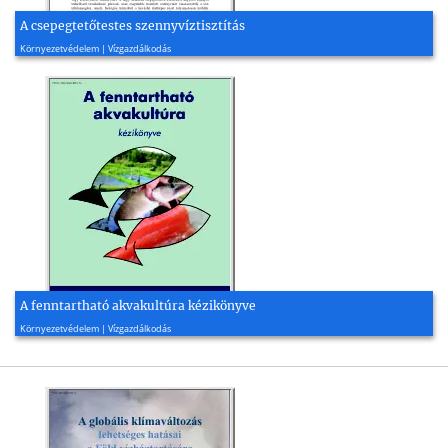
A csepegtetőtestes szennyvíztisztítás
2009, 2 oldal
Környezetvédelem | Vízgazdálkodás
A fenntartható akvakultúra kézikönyve
2014, 119 oldal
Környezetvédelem | Vízgazdálkodás