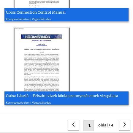
Cross Connection Control Manual
2009, 13 oldal
Környezetvédelem | Vízgazdálkodás
Csősz László - Felszíni vizek kőolajszennyezéseinek vizsgálata
2016, 10 oldal
Környezetvédelem | Vízgazdálkodás
‹
›
oldal / 4