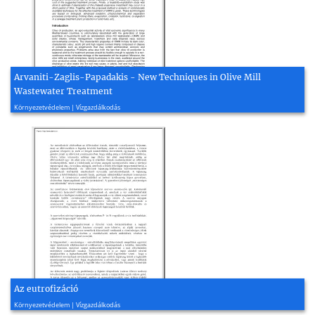
Arvaniti-Zaglis-Papadakis - New Techniques in Olive Mill
Wastewater Treatment
2011, 5 oldal
Környezetvédelem | Vízgazdálkodás
Az eutrofizáció
2008, 5 oldal
Környezetvédelem | Vízgazdálkodás