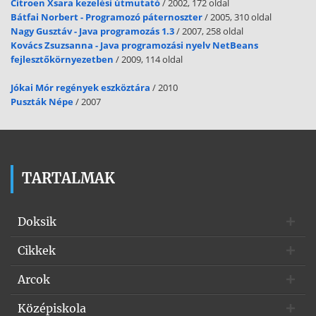
Citroen Xsara kezelési útmutató
/ 2002, 172 oldal
Bátfai Norbert - Programozó páternoszter
/ 2005, 310 oldal
Nagy Gusztáv - Java programozás 1.3
/ 2007, 258 oldal
Kovács Zsuzsanna - Java programozási nyelv NetBeans
fejlesztőkörnyezetben
/ 2009, 114 oldal
Jókai Mór regények eszköztára
/ 2010
Puszták Népe
/ 2007
TARTALMAK
Doksik
Cikkek
Arcok
Középiskola