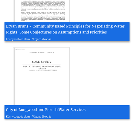
Bryan Bruns - Community Based Principles for Negotiating Water
Rights, Some Conjectures on Assumptions and Priorities
2005, 15 oldal
Környezetvédelem | Vízgazdálkodás
City of Longwood and Florida Water Services
2001, 13 oldal
Környezetvédelem | Vízgazdálkodás