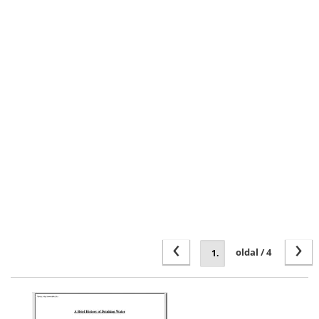
‹
›
oldal / 4