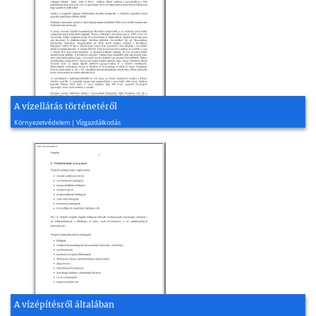
A vízellátás történetéről
2009, 3 oldal
Környezetvédelem | Vízgazdálkodás
A vízépítésről általában
2004, 13 oldal