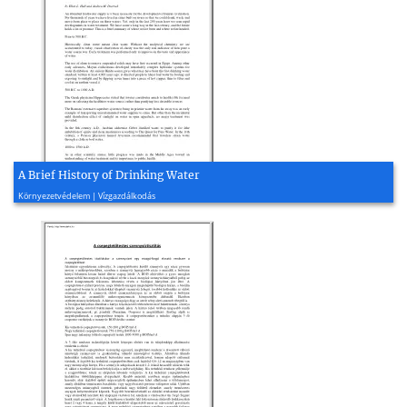
A Brief History of Drinking Water
2009, 5 oldal
Környezetvédelem | Vízgazdálkodás