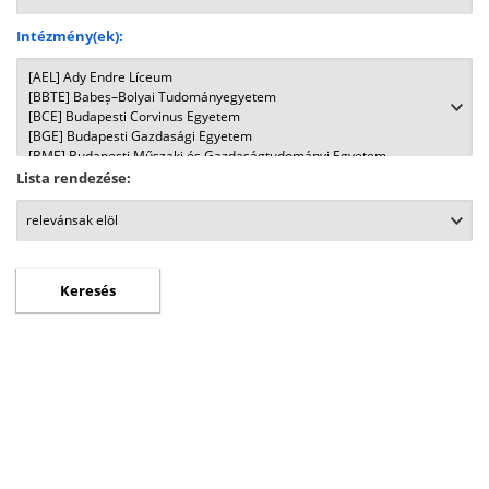
Intézmény(ek):
Lista rendezése: