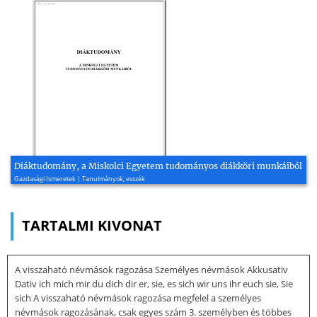
Diáktudomány, a Miskolci Egyetem tudományos diákköri munkáiból
Gazdasági Ismeretek | Tanulmányok, esszék
TARTALMI KIVONAT
A visszaható névmások ragozása Személyes névmások Akkusativ
Dativ ich mich mir du dich dir er, sie, es sich wir uns ihr euch sie, Sie
sich A visszaható névmások ragozása megfelel a személyes
névmások ragozásának, csak egyes szám 3. személyben és többes