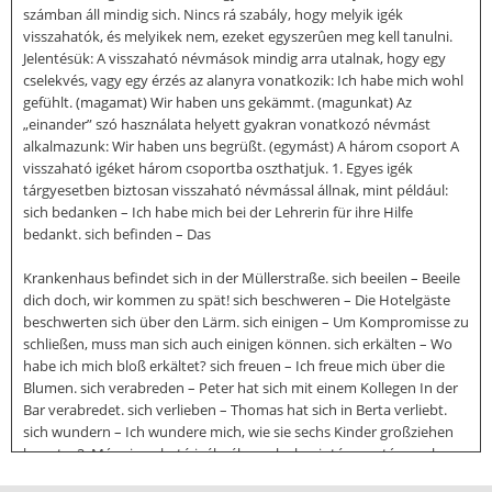
számban áll mindig sich. Nincs rá szabály, hogy melyik igék
visszahatók, és melyikek nem, ezeket egyszerûen meg kell tanulni.
Jelentésük: A visszaható névmások mindig arra utalnak, hogy egy
cselekvés, vagy egy érzés az alanyra vonatkozik: Ich habe mich wohl
gefühlt. (magamat) Wir haben uns gekämmt. (magunkat) Az
„einander” szó használata helyett gyakran vonatkozó névmást
alkalmazunk: Wir haben uns begrüßt. (egymást) A három csoport A
visszaható igéket három csoportba oszthatjuk. 1. Egyes igék
tárgyesetben biztosan visszaható névmással állnak, mint például:
sich bedanken – Ich habe mich bei der Lehrerin für ihre Hilfe
bedankt. sich befinden – Das
Krankenhaus befindet sich in der Müllerstraße. sich beeilen – Beeile
dich doch, wir kommen zu spät! sich beschweren – Die Hotelgäste
beschwerten sich über den Lärm. sich einigen – Um Kompromisse zu
schließen, muss man sich auch einigen können. sich erkälten – Wo
habe ich mich bloß erkältet? sich freuen – Ich freue mich über die
Blumen. sich verabreden – Peter hat sich mit einem Kollegen In der
Bar verabredet. sich verlieben – Thomas hat sich in Berta verliebt.
sich wundern – Ich wundere mich, wie sie sechs Kinder großziehen
konnte. 2. Más visszaható igéknél, amelyek szintén egy tárggyal
állnak, részes esetben állnak a visszaható névmások. sich etwas