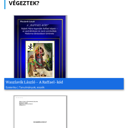
VÉGEZTEK?
Waszlavik László - A Raffael-kód
Ezoterika | Tanulmányok, esszék