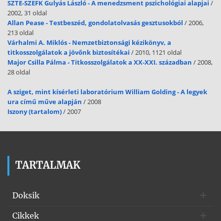
SZTE-SZEFK Gulyás László - A menedzsment pszichológiai alapjai
/
valójában a tevékenységet gyakorolja, tárgyesetben áll, vagy von +
2002, 31 oldal
részes eset szerkezetben. Ebben az esetben a „lassen” ige úgy
Allan Pease - Testbeszéd, gondolatolvasás gesztusokból
/ 2006,
viselkedik, mint egy módbeli segédige Ez azt jelenti, hogy ezek a
213 oldal
Perfekt alakjukat dupla Infinitivvel képezik, tehát a segéd- és a fõige
Várhalmi A. Miklós - Nemzetbiztonsági kézikönyv, a
fõnévi igenévi formában áll. Ich habe ein Kleid nähen lassen. Er hat
titkosszolgálatok a jövőnk biztosítékai
/ 2010, 1121 oldal
das Auto waschen lassen
Major Csilla Pálma - Titkosszolgálatok a XX-XXI. században
/ 2008,
28 oldal
A sziget, mint kísérleti laboratórium William Golding - A legyek
ura című műve alapján
/ 2008
Iszony (tartalom)
/ 2007
TARTALMAK
Doksik
Cikkek