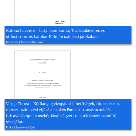
Katona Levente - Latyi komikuma, Tradíciókövetés és
stílusteremtés Latabár Kálmán színészi játékában
Művészet | Művészettörténet
Varga Tímea - Kötőanyag vizsgálati lehetőségek, fluoreszcens
metszetszínezési eljárásokkal és Fourier transzformációs
infravörös spektroszkópiával végzett tesztek összehasonlító
vizsgálata
Fizika | Spektroszkópia