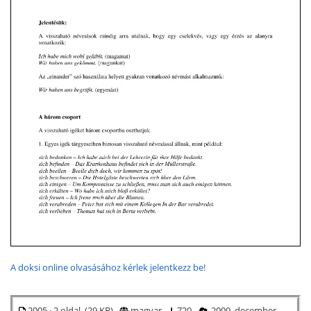
A doksi online olvasásához kérlek jelentkezz be!
2005 · 2 oldal (29 KB)
magyar
720
2009. december