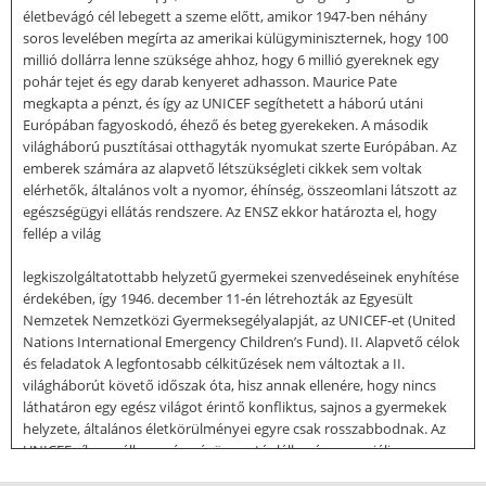
életbevágó cél lebegett a szeme előtt, amikor 1947-ben néhány
soros levelében megírta az amerikai külügyminiszternek, hogy 100
millió dollárra lenne szüksége ahhoz, hogy 6 millió gyereknek egy
pohár tejet és egy darab kenyeret adhasson. Maurice Pate
megkapta a pénzt, és így az UNICEF segíthetett a háború utáni
Európában fagyoskodó, éhező és beteg gyerekeken. A második
világháború pusztításai otthagyták nyomukat szerte Európában. Az
emberek számára az alapvető létszükségleti cikkek sem voltak
elérhetők, általános volt a nyomor, éhínség, összeomlani látszott az
egészségügyi ellátás rendszere. Az ENSZ ekkor határozta el, hogy
fellép a világ
legkiszolgáltatottabb helyzetű gyermekei szenvedéseinek enyhítése
érdekében, így 1946. december 11-én létrehozták az Egyesült
Nemzetek Nemzetközi Gyermeksegélyalapját, az UNICEF-et (United
Nations International Emergency Children’s Fund). II. Alapvető célok
és feladatok A legfontosabb célkitűzések nem változtak a II.
világháborút követő időszak óta, hisz annak ellenére, hogy nincs
láthatáron egy egész világot érintő konfliktus, sajnos a gyermekek
helyzete, általános életkörülményei egyre csak rosszabbodnak. Az
UNICEF síkra száll az egészségügy, a táplálkozás, a szociális
gondozás, egészségügy, valamint az oktatás és szakmai jellegű