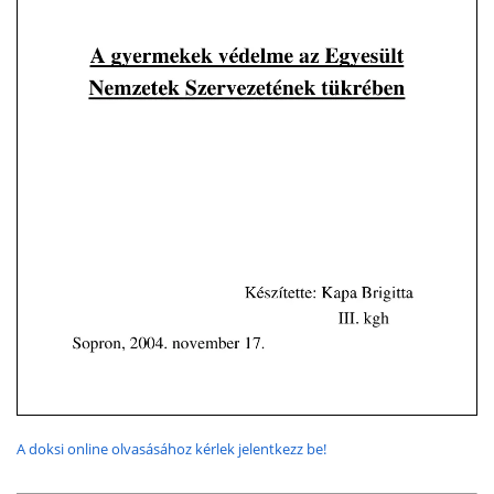
A doksi online olvasásához kérlek jelentkezz be!