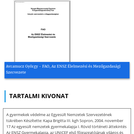
Avramucz György - FAO, Az ENSZ Élelmezési és Mezőgazdasági
Szervezete
TARTALMI KIVONAT
A gyermekek védelme az Egyesült Nemzetek Szervezetének
tükrében Készítette: Kapa Brigitta III. kgh Sopron, 2004. november
17 Az egyesült nemzetek gyermekalapja I. Rövid történeti áttekintés
Az ENSZ Gyermekalapja, az UNICEF első főigazgatójának világos és