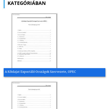
KATEGÓRIÁBAN
A Kőolajat Exportáló Országok Szervezete, OPEC