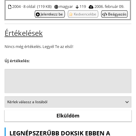
2004 · 8 oldal (119 KB)
magyar
119
2006. február 09.
Jelentkezz be
Kedvencekbe
Beágyazás
Értékelések
Nincs még értékelés. Legyél Te az első!
Új értékelés:
LEGNÉPSZERŰBB DOKSIK EBBEN A