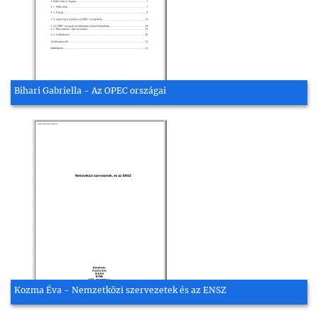
Bihari Gabriella - Az OPEC országai
Kozma Éva - Nemzetközi szervezetek és az ENSZ