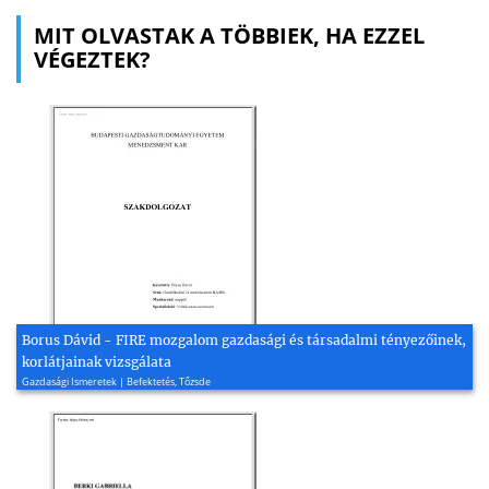
MIT OLVASTAK A TÖBBIEK, HA EZZEL
VÉGEZTEK?
Borus Dávid - FIRE mozgalom gazdasági és társadalmi tényezőinek,
korlátjainak vizsgálata
Gazdasági Ismeretek | Befektetés, Tőzsde