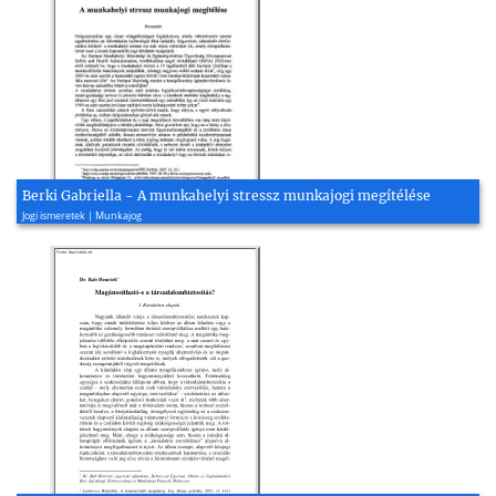
Berki Gabriella - A munkahelyi stressz munkajogi megítélése
Jogi ismeretek | Munkajog