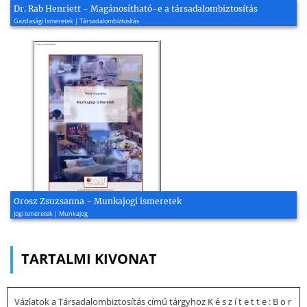
Dr. Rab Henriett - Magánosítható-e a társadalombiztosítás
Gazdasági Ismeretek | Társadalombiztosítás
Orosz Zsuzsanna - Munkajogi ismeretek
Jogi ismeretek | Munkajog
TARTALMI KIVONAT
Vázlatok a Társadalombiztosítás című tárgyhoz K é s z í t e t t e : B o r