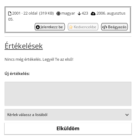
2001 · 22 oldal (319 KB)
magyar
423
2006. augusztus
05.
Jelentkezz be
Kedvencekbe
Beágyazás
Értékelések
Nincs még értékelés. Legyél Te az első!
Új értékelés: