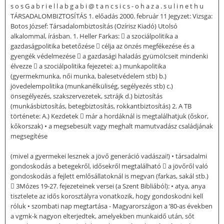
s o s G a b r i e l l a b g a b i @ t a n c s i c s - o h a z a . s u l i n e t h u
TÁRSADALOMBIZTOSÍTÁS 1. előadás 2000. február 11 Jegyzet: Vizsga:
Botos József: Társadalombiztosítás (Ozírisz Kiadó) Utolsó
alkalommal, írásban. 1. Heller Farkas:  a szociálpolitika a
gazdaságpolitika betetőzése  célja az önzés megfékezése és a
gyengék védelmezése  a gazdasági haladás gyümölcseit mindenki
élvezze  a szociálpolitika fejezetei: a.) munkapolitika
(gyermekmunka, női munka, balesetvédelem stb) b.)
jövedelempolitika (munkanélküliség, segélyezés stb) c.)
önsegélyezés, szakszervezetek, sztrájk d.) biztosítás
(munkásbiztosítás, betegbiztosítás, rokkantbiztosítás) 2. A TB
története: A.) Kezdetek  már a hordáknál is megtalálhatjuk (őskor,
kőkorszak) • a megsebesült vagy meghalt mamutvadász családjának
megsegítése
(mivel a gyermekei lesznek a jövő generáció vadászai!) • társadalmi
gondoskodás a betegekről, idősekről megtalálható  a jövőről való
gondoskodás a fejlett emlősállatoknál is megvan (farkas, sakál stb.)
 3Mózes 19-27. fejezeteinek versei (a Szent Bibliából): • atya, anya
tisztelete az idős korosztályra vonatkozik, hogy gondoskodni kell
róluk • szombati nap megtartása - Magyarországon a ’80-as években
a vgmk-k nagyon elterjedtek, amelyekben munkaidő után, sőt