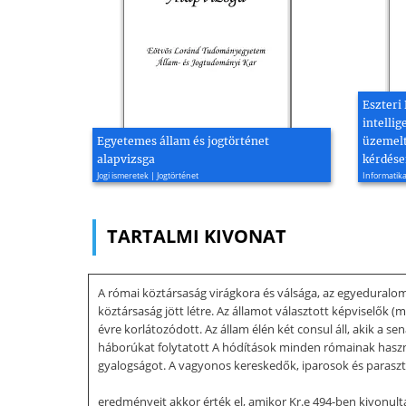
Eszteri
intellig
Egyetemes állam és jogtörténet
üzemelt
alapvizsga
kérdése
Jogi ismeretek | Jogtörténet
Informatika
TARTALMI KIVONAT
A római köztársaság virágkora és válsága, az egyeduralom k
köztársaság jött létre. Az államot választott képviselők (
évre korlátozódott. Az állam élén két consul áll, akik a s
háborúkat folytatott A hódítások minden rómainak haszn
gyalogságot. A vagyonos kereskedők, iparosok és paraszt
eredményeit akkor érték el, amikor Kr.e 494-ben kivonult