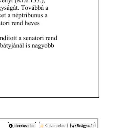
Jelentkezz be
Kedvencekbe
Beágyazás