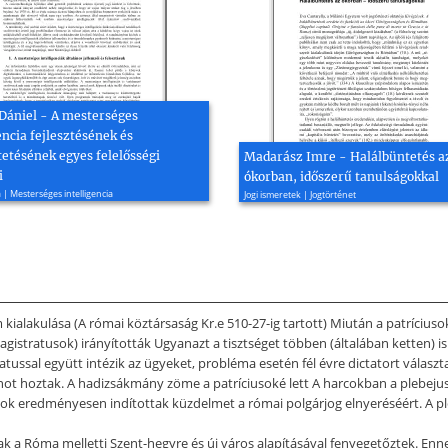
 Dániel - A mesterséges
encia fejlesztésének és
etésének egyes felelősségi
Madarász Imre - Halálbüntetés a
i
ókorban, időszerű tanulságokkal
 | Mesterséges intelligencia
Jogi ismeretek | Jogtörténet
ialakulása (A római köztársaság Kr.e 510-27-ig tartott) Miután a patríciusok
magistratusok) irányították Ugyanazt a tisztséget többen (általában ketten) i
enatussal együtt intézik az ügyeket, probléma esetén fél évre dictatort vála
ot hoztak. A hadizsákmány zöme a patríciusoké lett A harcokban a plebejus
ok eredményesen indítottak küzdelmet a római polgárjog elnyeréséért. A pl
ak a Róma melletti Szent-hegyre és új város alapításával fenyegetőztek. En