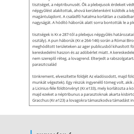
tisztséget, a néptribunusét. Ők a plebejusok érdekeit vé
népgyűlést alakítottak, ahová kerületenként küldték a kép
magántulajdont. A családfő hatalma korlátlan a családban
nagyságát. A hódító háborúk alatt sorra bontották le a pl
tisztségek is Kr.e 287-től a plebejus népgyűlés határozata
osztály). A pun háborúk (Kr.e 264-146) során a Római Bir
meghódított területeken az ager publicusból kihasított f
kereskedelmi haszon és az adóbérlet miatt. A kereskedele
nem szereplő réteg, a lovagrend. Elterjedt a rabszolgata
parasztcsalád
tönkrement, elveszítette földjét Az eladósodott, majd föl
munkát végeztek). Egy részük ingyenélő tömeg volt, akik a 
a Licinius-féle földtörvényt (Kr.e133), mely korlátozta a 
majd ezeket a néptribunus a parasztoknak akarta kisbirto
Gracchus (Kr.e123) a lovagokra támaszkodva támadást indíto
nagyobb ellentéteket szított, végül öngyilkos lett. Megoldá
a néppárt (lovagrend) Végül az optimaták kerekedtek felül
felszerelést, zsoldot, ellátást kaptak, leszerelés után pe
Afrikában győzedelmeskedett, sikerét pedig a hadsereg át