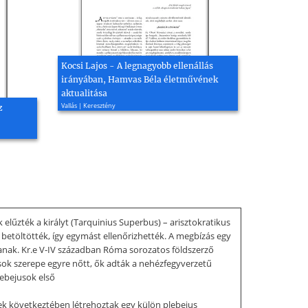
Kocsi Lajos - A legnagyobb ellenállás
irányában, Hamvas Béla életművének
aktualitása
Vallás | Keresztény
z
 elűzték a királyt (Tarquinius Superbus) – arisztokratikus
s betöltötték, így egymást ellenőrizhették. A megbízás egy
sztanak. Kr.e V-IV században Róma sorozatos földszerző
ok szerepe egyre nőtt, ők adták a nehézfegyverzetű
ebejusok első
nek következtében létrehoztak egy külön plebejus