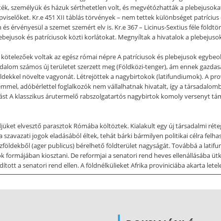
dték, személyük és házuk sérthetetlen volt, és megvétózhatták a plebejusok
viselőket. Kr.e 451 XII táblás törvények – nem tettek különbséget patrícius 
 és érvényesül a szemet szemért elv is. Kr.e 367 – Licinus-Sextius féle föl
ebejusok és patríciusok közti korlátokat. Megnyíltak a hivatalok a plebejusok
i kötelezőek voltak az egész római népre A patríciusok és plebejusok egybeolv
odalom számos új területet szerzett meg (Földközi-tenger), ám ennek gazdas
öldekkel növelte vagyonát. Létrejöttek a nagybirtokok (latifundiumok). A p
mmel, adóbérlettel foglalkozók nem vállalhatnak hivatalt, így a társadalom
rtást A klasszikus árutermelő rabszolgatartós nagybirtok komoly versenyt t
djüket elvesztő parasztok Rómába költöztek. Kialakult egy új társadalmi réte
szavazati jogok eladásából éltek, tehát bárki bármilyen politikai célra felha
közföldekből (ager publicus) bérelhető földterület nagyságát. Továbbá a lati
k formájában kiosztani. De reformjai a senatori rend heves ellenállásába üt
tt a senatori rend ellen. A földnélkülieket Afrika proviniciába akarta letele
s helyett a Kr.e II század küzdelmei egyre erőszakosabbá váltak Két politikai
. Marius (néppárti politikus) a katonákat a vagyontalan római polgárok sorai
dig földet. Marius szervezeti és harcászati újításokat is meghonosított (mozgé
alakításának köszönhette. Mariust többször megválasztották consullá. Ez is