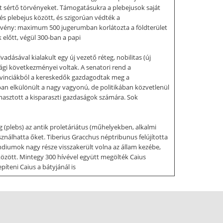
at sértő törvényeket. Támogatásukra a plebejusok saját
és plebejus között, és szigorúan védték a
dtörvény: maximum 500 jugerumban korlátozta a földterület
 előtt, végül 300-ban a papi
adásával kialakult egy új vezető réteg, nobilitas (új
ági következményei voltak. A senatori rend a
rovinciákból a kereskedők gazdagodtak meg a
ban elkülönült a nagy vagyonú, de politikában közvetlenül
ámasztott a kisparaszti gazdaságok számára. Sok
g (plebs) az antik proletáriátus (műhelyekben, alkalmi
sználhatta őket. Tiberius Gracchus néptribunus felújította
fundiumok nagy része visszakerült volna az állam kezébe,
között. Mintegy 300 hívével együtt megölték Caius
píteni Caius a bátyjánál is
 erő jött létre: az optimaták (senatori rend képviselői) és
ból, zsoldért toborozta. A katonák 16 évig szolgáltak,
konyabbá tette a hadsereg légióit). Kre 105-ben Észak-
 jól mutatja, hogy a köztársaság már nem megfelelő, az