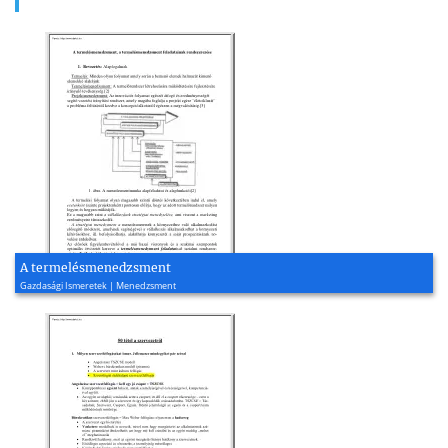
A termelésmenedzsment
Gazdasági Ismeretek | Menedzsment