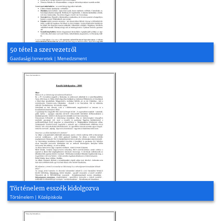
50 tétel a szervezetről
Gazdasági Ismeretek | Menedzsment
Történelem esszék kidolgozva
Történelem | Középiskola