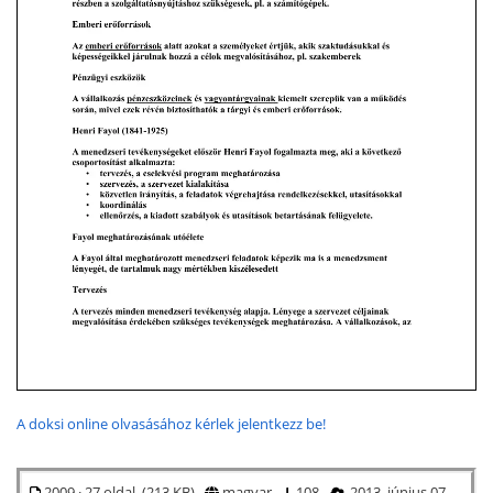
A doksi online olvasásához kérlek jelentkezz be!
2009 · 27 oldal (213 KB)
magyar
108
2013. június 07.