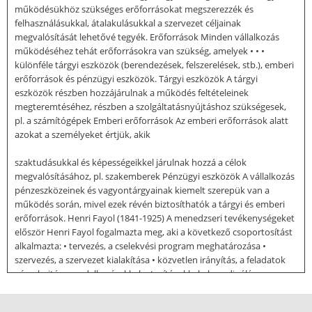
működésükhöz szükséges erőforrásokat megszerezzék és
felhasználásukkal, átalakulásukkal a szervezet céljainak
megvalósítását lehetővé tegyék. Erőforrások Minden vállalkozás
működéséhez tehát erőforrásokra van szükség, amelyek • • •
különféle tárgyi eszközök (berendezések, felszerelések, stb.), emberi
erőforrások és pénzügyi eszközök. Tárgyi eszközök A tárgyi
eszközök részben hozzájárulnak a működés feltételeinek
megteremtéséhez, részben a szolgáltatásnyújtáshoz szükségesek,
pl. a számítógépek Emberi erőforrások Az emberi erőforrások alatt
azokat a személyeket értjük, akik
szaktudásukkal és képességeikkel járulnak hozzá a célok
megvalósításához, pl. szakemberek Pénzügyi eszközök A vállalkozás
pénzeszközeinek és vagyontárgyainak kiemelt szerepük van a
működés során, mivel ezek révén biztosíthatók a tárgyi és emberi
erőforrások. Henri Fayol (1841-1925) A menedzseri tevékenységeket
először Henri Fayol fogalmazta meg, aki a következő csoportosítást
alkalmazta: • tervezés, a cselekvési program meghatározása •
szervezés, a szervezet kialakítása • közvetlen irányítás, a feladatok
végrehajtása rendelkezésekkel, utasításokkal • koordinálás •
ellenőrzés, a kiadott szabályok és utasítások betartásának
felügyelete. Fayol meghatározásának utóélete A Fayol által