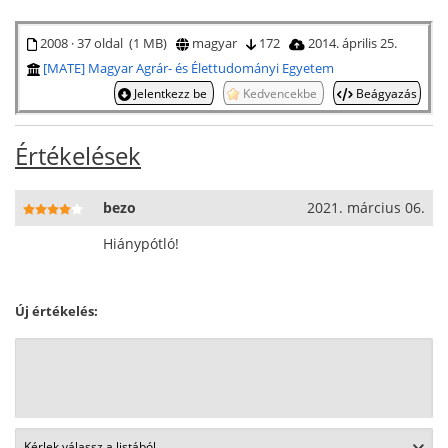
2008 · 37 oldal (1 MB)
magyar
172
2014. április 25.
[MATE] Magyar Agrár- és Élettudományi Egyetem
Jelentkezz be
Kedvencekbe
Beágyazás
Értékelések
bezo
2021. március 06.
Hiánypótló!
Új értékelés: