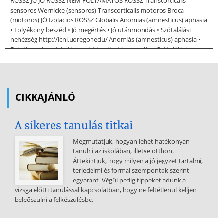
ROSSZ JÓ JÓ ROSSZ NEM FOLYAMATOS ROSSZ Transcorticalis
sensoros Wernicke (sensoros) Transcorticalis motoros Broca
(motoros) JÓ Izolációs ROSSZ Globális Anomiás (amnesticus) aphasia
• Folyékony beszéd • Jó megértés • Jó utánmondás • Szótalálási
nehézség http://lcni.uoregonedu/ Anomiás (amnesticus) aphasia •
Folyékony beszéd • Jó megértés • Jó utánmondás • Szótalálási
nehézség Orvos: Mit csinált ma reggel?” Beteg: „Felkeltem,
reggeliztem, majd elmentem a piacra bevásárolni” O: „Ismételje
utánam, amit mondok Rádió” B: „Rádió.” O: „Mi van a kezemben?” B:
„Ööööö.hmmmmkinyitjuk vele az ajtót” O: „Rádió?” B: „Nem, nem
CIKKAJÁNLÓ
rádió, nyitó” O: „Lázmérő?” B: „Nem, nem lázmérő. Amivel
kinyitjuk az ajtót” O: „Kulcs?” B: „Igen, igen Kulcskulcs” Vezetéses
A sikeres tanulás titkai
aphasia • Folyékony beszéd • Jó megértés • Nehezített utánmondás
• Nyelvtani hibák • Paraphasiák • Jó felidézés • Jó hangos olvasás • Bal
Megmutatjuk, hogyan lehet hatékonyan
alsó parietalis lebeny – fasciculus arcuatus Vezetéses aphasia •
tanulni az iskolában, illetve otthon.
Folyékony beszéd • Jó megértés • Nehezített utánmondás O: „Mit
Áttekintjük, hogy milyen a jó jegyzet tartalmi,
csinált ma reggel?” B: „Felkeltem, reggeliztem, majd elmentem a
terjedelmi és formai szempontok szerint
piacra bevásárolni” O: „Ismételje utánam, amit mondok. KULCS” B:
egyaránt. Végül pedig tippeket adunk a
„mmmmmmm.” O: „Ismételje utánam, amit mondok. KULCS” B:
vizsga előtti tanulással kapcsolatban, hogy ne feltétlenül kelljen
„mmmmmmm Kalács” Transcorticalis sensoros aphasia Verbalis
beleőszülni a felkészülésbe.
paraphasia: nem megfelelő szavak a mondatban (pl.macska helyett
kutya) Literalis paraphasia: nem megfelelő betűk egy szóban (pl.