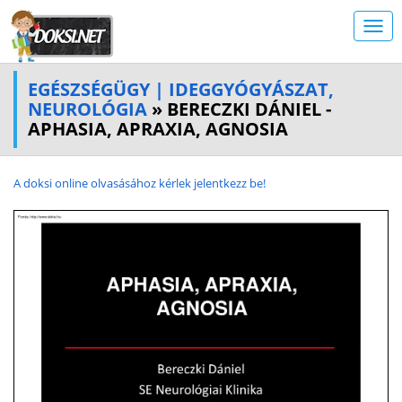
EGÉSZSÉGÜGY | IDEGGYÓGYÁSZAT,
NEUROLÓGIA
» BERECZKI DÁNIEL -
APHASIA, APRAXIA, AGNOSIA
A doksi online olvasásához kérlek jelentkezz be!