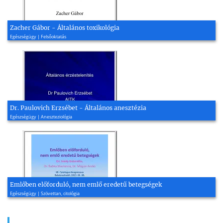
Zacher Gábor - Általános toxikológia
Egészségügy | Felsőoktatás
Dr. Paulovich Erzsébet - Általános anesztézia
Egészségügy | Aneszteziológia
Emlőben előforduló, nem emlő eredetű betegségek
Egészségügy | Szövettan, citológia