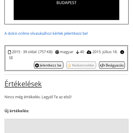
A doksi online olvasásához kérlek jelentkezz be!
2015 · 39 oldal (757 KB)
magyar
40
2015. július 18.
SE
Jelentkezz be
Kedvencekbe
Beágyazás
Értékelések
Nincs még értékelés. Legyél Te az első!
Új értékelés: