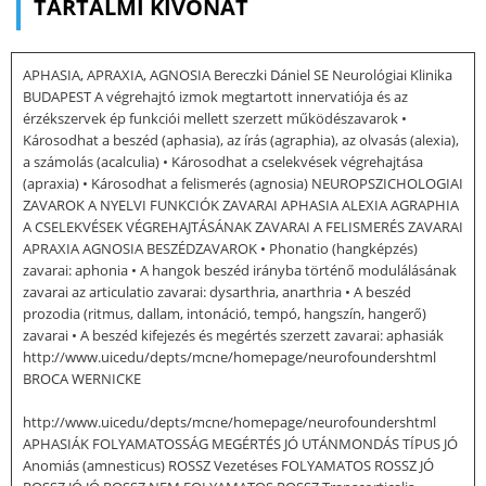
TARTALMI KIVONAT
APHASIA, APRAXIA, AGNOSIA Bereczki Dániel SE Neurológiai Klinika
BUDAPEST A végrehajtó izmok megtartott innervatiója és az
érzékszervek ép funkciói mellett szerzett működészavarok •
Károsodhat a beszéd (aphasia), az írás (agraphia), az olvasás (alexia),
a számolás (acalculia) • Károsodhat a cselekvések végrehajtása
(apraxia) • Károsodhat a felismerés (agnosia) NEUROPSZICHOLOGIAI
ZAVAROK A NYELVI FUNKCIÓK ZAVARAI APHASIA ALEXIA AGRAPHIA
A CSELEKVÉSEK VÉGREHAJTÁSÁNAK ZAVARAI A FELISMERÉS ZAVARAI
APRAXIA AGNOSIA BESZÉDZAVAROK • Phonatio (hangképzés)
zavarai: aphonia • A hangok beszéd irányba történő modulálásának
zavarai az articulatio zavarai: dysarthria, anarthria • A beszéd
prozodia (ritmus, dallam, intonáció, tempó, hangszín, hangerő)
zavarai • A beszéd kifejezés és megértés szerzett zavarai: aphasiák
http://www.uicedu/depts/mcne/homepage/neurofoundershtml
BROCA WERNICKE
http://www.uicedu/depts/mcne/homepage/neurofoundershtml
APHASIÁK FOLYAMATOSSÁG MEGÉRTÉS JÓ UTÁNMONDÁS TÍPUS JÓ
Anomiás (amnesticus) ROSSZ Vezetéses FOLYAMATOS ROSSZ JÓ