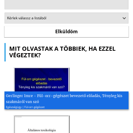
MIT OLVASTAK A TÖBBIEK, HA EZZEL
VÉGEZTEK?
Gerlinger Imre - Fül-orr-gégészet bevezető előadás, Tényleg kis
szakmáról van szó
Egészségügy | Fül-orr-gégészet