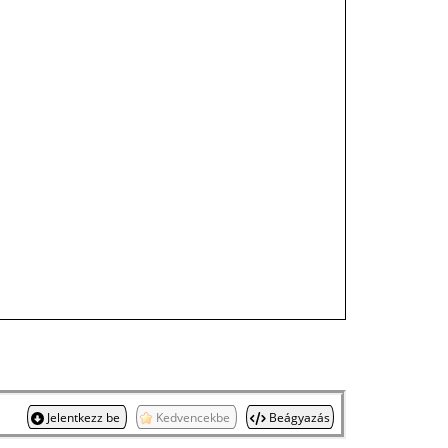
Jelentkezz be
Kedvencekbe
Beágyazás