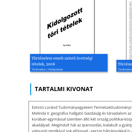
Történelem emelt szintű érettségi
tételek, 2008
Történe
Történelem | Középiskola
Történelem
TARTALMI KIVONAT
Eötvös Loránd Tudományegyetem Természettudományi Kar 
Melinda V. geográfus hallgató Gazdaság és társadalom a
korában egymással szemben álló két ország politikai-közjo
akadályait. Megindult hát az iparosodás, kialakult a gyá
vámunió rendkívül sok előnnyel - persze hátrányokkal is -