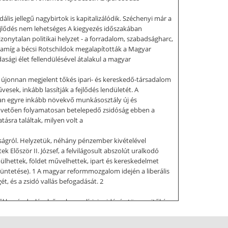
s jellegű nagybirtok is kapitalizálódik. Széchenyi már a
ejlődés nem lehetséges A kiegyezés időszakában
zonytalan politikai helyzet - a forradalom, szabadságharc,
, amíg a bécsi Rotschildok megalapították a Magyar
asági élet fellendülésével átalakul a magyar
z újonnan megjelent tőkés ipari- és kereskedő-társadalom
vesek, inkább lassítják a fejlődés lendületét. A
ban egyre inkább növekvő munkásosztály új és
zt követően folyamatosan betelepedő zsidóság ebben a
ásra találtak, milyen volt a
ságról. Helyzetük, néhány pénzember kivételével
Először II. József, a felvilágosult abszolút uralkodó
pülhettek, földet művelhettek, ipart és kereskedelmet
üntetése). 1 A magyar reformmozgalom idején a liberális
ét, és a zsidó vallás befogadását. 2
ől bevándorló, elsősorban galíciai zsidóság tömegeitől és
 nagyobb népesség, a XIX században már inkább keletről
ergetik az üldözötteket, s ez így folytatódik a