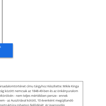
s
sadalomtörténet címu tárgyhoz Készítette: Mikle Kinga
szág között nemcsak az 1848-49-ben és az önkényuralom
 eltörölvén - nem teljes mértékben persze - ennek
lem - az Ausztriával kötött, 10 évenként megújítandó
nfrastruktúra rohamos fejlődését. Az iparosodás