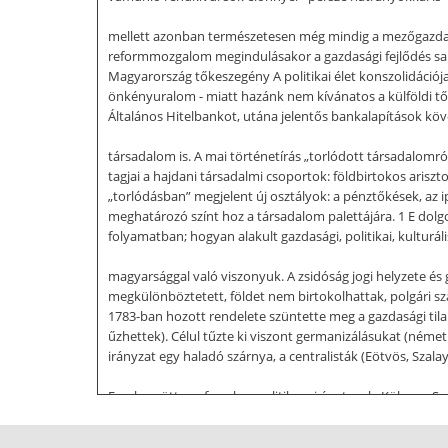
mellett azonban természetesen még mindig a mezőgazdaság
reformmozgalom megindulásakor a gazdasági fejlődés sark
Magyarország tőkeszegény A politikai élet konszolidációja
önkényuralom - miatt hazánk nem kívánatos a külföldi tők
Általános Hitelbankot, utána jelentős bankalapítások köve
társadalom is. A mai történetírás „torlódott társadalomr
tagjai a hajdani társadalmi csoportok: földbirtokos ariszto
„torlódásban” megjelent új osztályok: a pénztőkések, az
meghatározó színt hoz a társadalom palettájára. 1 E dolgo
folyamatban; hogyan alakult gazdasági, politikai, kulturá
magyarsággal való viszonyuk. A zsidóság jogi helyzete é
megkülönböztetett, földet nem birtokolhattak, polgári sz
1783-ban hozott rendelete szüntette meg a gazdasági tilal
űzhettek). Célul tűzte ki viszont germanizálásukat (néme
irányzat egy haladó szárnya, a centralisták (Eötvös, Szala
Ezzel együtt a reformkor politikusai óvatosak: Kölcsey, S
a „máramarosi söpredéktől” (Kossuth) 3. A magyar földön
jönnek menekülve: oka az Orosz Birodalomban rendszeres