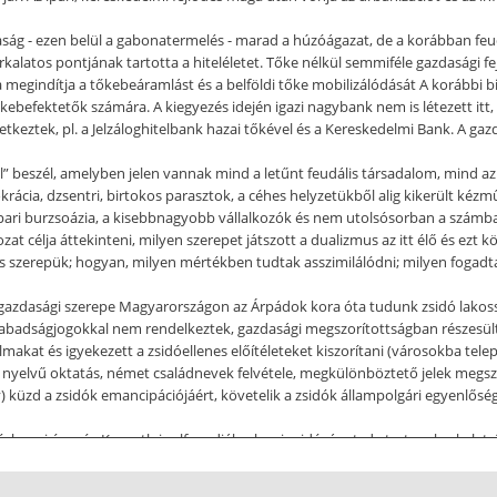
 - ezen belül a gabonatermelés - marad a húzóágazat, de a korábban feudáli
alatos pontjának tartotta a hiteléletet. Tőke nélkül semmiféle gazdasági f
 megindítja a tőkebeáramlást és a belföldi tőke mobilizálódását A korábbi bi
ebefektetők számára. A kiegyezés idején igazi nagybank nem is létezett itt
tkeztek, pl. a Jelzáloghitelbank hazai tőkével és a Kereskedelmi Bank. A gazd
ól” beszél, amelyben jelen vannak mind a letűnt feudális társadalom, mind a
krácia, dzsentri, birtokos parasztok, a céhes helyzetükből alig kikerült kézmű
 ipari burzsoázia, a kisebbnagyobb vállalkozók és nem utolsósorban a szám
zat célja áttekinteni, milyen szerepet játszott a dualizmus az itt élő és e
lis szerepük; hogyan, milyen mértékben tudtak asszimilálódni; milyen fogadtat
s gazdasági szerepe Magyarországon az Árpádok kora óta tudunk zsidó lakos
abadságjogokkal nem rendelkeztek, gazdasági megszorítottságban részesültek 
makat és igyekezett a zsidóellenes előítéleteket kiszorítani (városokba tele
t nyelvű oktatás, német családnevek felvétele, megkülönböztető jelek megsz
y) küzd a zsidók emancipációjáért, követelik a zsidók állampolgári egyenlőség
zéchenyi és még Kossuth is elfogadják a honi zsidóságot, de tartanak a keletr
 élő zsidóság mellé a XVIII. században elsősorban Morvaországból érkezett
en megrendezett pogromok, amelyek Galícián keresztül a Kárpát-medencébe k