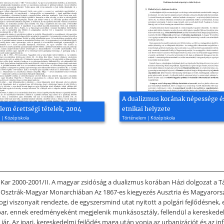
A dualizmus korának népessége é
lem érettségi tételek, 2004
etnikai helyzete
 | Középiskola
Történelem | Középiskola
2000-2001/II. A magyar zsidóság a dualizmus korában Házi dolgozat a Tár
z Osztrák-Magyar Monarchiában Az 1867-es kiegyezés Ausztria és Magyaror
gi viszonyait rendezte, de egyszersmind utat nyitott a polgári fejlődésnek,
ripar, ennek eredményeként megjelenik munkásosztály, fellendül a kereskede
 jár. Az ipari, kereskedelmi fejlődés maga után vonja az urbanizációt és az i