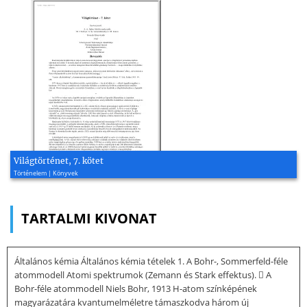
Világtörténet, 7. kötet
Történelem | Könyvek
TARTALMI KIVONAT
Általános kémia Általános kémia tételek 1. A Bohr-, Sommerfeld-féle
atommodell Atomi spektrumok (Zemann és Stark effektus).  A
Bohr-féle atommodell Niels Bohr, 1913 H-atom színképének
magyarázatára kvantumelméletre támaszkodva három új