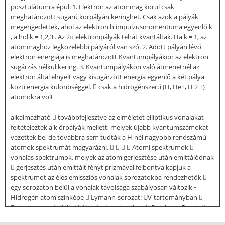
posztulátumra épül: 1. Elektron az atommag körül csak
meghatározott sugarú körpályán keringhet. Csak azok a pályák
megengedettek, ahol az elektron h impulzusmomentuma egyenlő k
, a hol k = 1,2,3 . Az 2π elektronpályák tehát kvantáltak. Ha k = 1, az
atommaghoz legközelebbi pályáról van szó. 2. Adott pályán lévő
elektron energiája is meghatározott Kvantumpályákon az elektron
sugárzás nélkül kering. 3. Kvantumpályákon való átmenetnél az
elektron által elnyelt vagy kisugárzott energia egyenlő a két pálya
közti energia különbséggel.  csak a hidrogénszerű (H, He+, H 2 +)
atomokra volt
alkalmazható  továbbfejlesztve az elméletet elliptikus vonalakat
feltételeztek a k örpályák mellett, melyek újabb kvantumszámokat
vezettek be, de továbbra sem tudták a H-nél nagyobb rendszámú
atomok spektrumát magyarázni.     Atomi spektrumok 
vonalas spektrumok, melyek az atom gerjesztése után emittálódnak
 gerjesztés után emittált fényt prizmával felbontva kapjuk a
spektrumot az éles emissziós vonalak sorozatokba rendezhetők 
egy sorozaton belül a vonalak távolsága szabályosan változik •
Hidrogén atom színképe  Lymann-sorozat: UV-tartományban 
Balmer-sorozat: látható fény tartományában  Paschen-, Brackett-,
Pfund-sorozat: közeli IR-tartományban  emissziós spektrumának