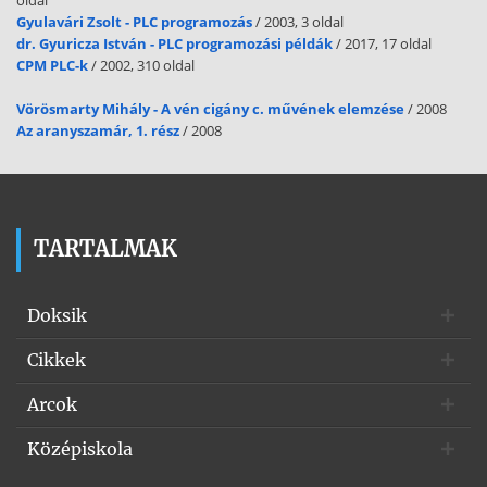
Gyulavári Zsolt - PLC programozás
/ 2003, 3 oldal
dr. Gyuricza István - PLC programozási példák
/ 2017, 17 oldal
CPM PLC-k
/ 2002, 310 oldal
Vörösmarty Mihály - A vén cigány c. művének elemzése
/ 2008
Az aranyszamár, 1. rész
/ 2008
TARTALMAK
Doksik
Cikkek
Arcok
Középiskola