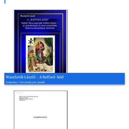
Waszlavik László - A Raffael-kód
Ezoterika | Tanulmányok, esszék