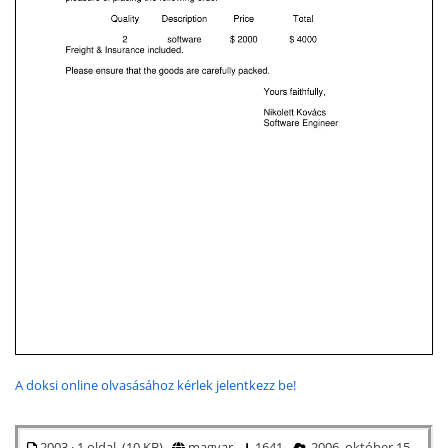
A doksi online olvasásához kérlek jelentkezz be!
2003 · 1 oldal (10 KB)
magyar
1641
2006. október 15.