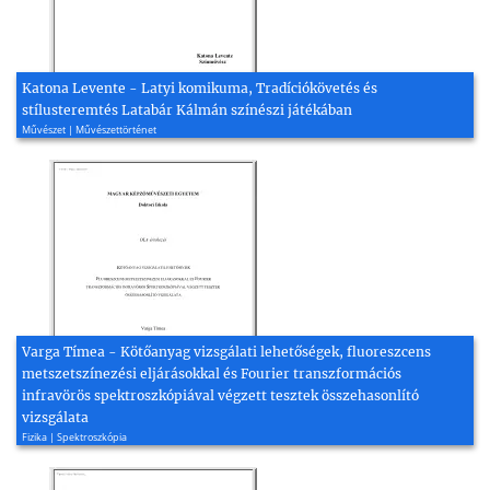
Katona Levente - Latyi komikuma, Tradíciókövetés és
stílusteremtés Latabár Kálmán színészi játékában
Művészet | Művészettörténet
Varga Tímea - Kötőanyag vizsgálati lehetőségek, fluoreszcens
metszetszínezési eljárásokkal és Fourier transzformációs
infravörös spektroszkópiával végzett tesztek összehasonlító
vizsgálata
Fizika | Spektroszkópia