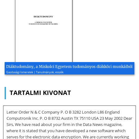
Diáktudomány, a Miskolci Egyetem tudományos diákköri munkáiból
Gazdasági Ismeretek | Tanulmányok, esszék
TARTALMI KIVONAT
Letter Order N & C Company P. O B 3282 London L86 England
Computronik Inc. P. O B 8732 Austin TX 75110 USA 23 May 2002 Dear
Sirs, We have read about your firm in the Data News magazine,
where it is stated that you have developed a new software which
serves for the electronic data encryption. We are currently working