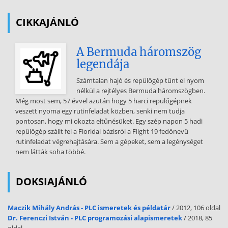
CIKKAJÁNLÓ
A Bermuda háromszög
legendája
Számtalan hajó és repülőgép tűnt el nyom
nélkül a rejtélyes Bermuda háromszögben.
Még most sem, 57 évvel azután hogy 5 harci repülőgépnek
veszett nyoma egy rutinfeladat közben, senki nem tudja
pontosan, hogy mi okozta eltűnésüket. Egy szép napon 5 hadi
repülőgép szállt fel a Floridai bázisról a Flight 19 fedőnevű
rutinfeladat végrehajtására. Sem a gépeket, sem a legénységet
nem látták soha többé.
DOKSIAJÁNLÓ
Maczik Mihály András - PLC ismeretek és példatár
/ 2012, 106 oldal
Dr. Ferenczi István - PLC programozási alapismeretek
/ 2018, 85
oldal