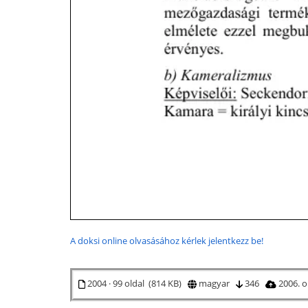
A doksi online olvasásához kérlek jelentkezz be!
2004 · 99 oldal (814 KB)
magyar
346
2006. o