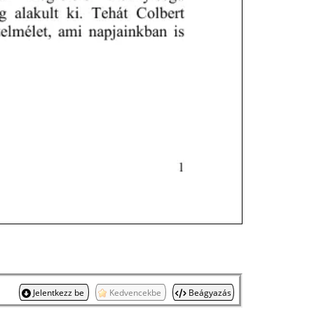
Jelentkezz be
Kedvencekbe
Beágyazás