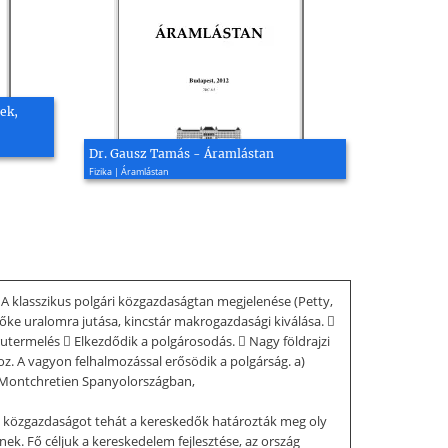
ek,
Dr. Gausz Tamás - Áramlástan
Fizika | Áramlástan
. A klasszikus polgári közgazdaságtan megjelenése (Petty,
 tőke uralomra jutása, kincstár makrogazdasági kiválása. 
utermelés  Elkezdődik a polgárosodás.  Nagy földrajzi
z. A vagyon felhalmozással erősödik a polgárság. a)
, Montchretien Spanyolországban,
, a közgazdaságot tehát a kereskedők határozták meg oly
ek. Fő céljuk a kereskedelem fejlesztése, az ország