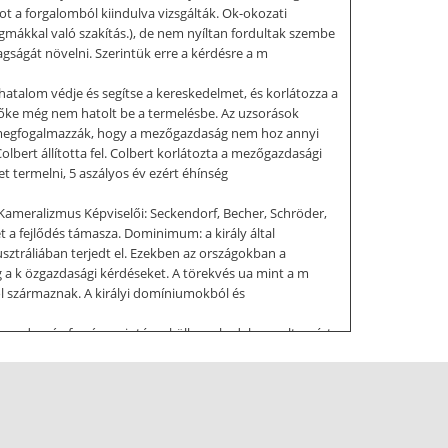
t a forgalomból kiindulva vizsgálták. Ok-okozati
ogmákkal való szakítás.), de nem nyíltan fordultak szembe
gságát növelni. Szerintük erre a kérdésre a m
hatalom védje és segítse a kereskedelmet, és korlátozza a
a tőke még nem hatolt be a termelésbe. Az uzsorások
n megfogalmazzák, hogy a mezőgazdaság nem hoz annyi
Colbert állította fel. Colbert korlátozta a mezőgazdasági
termelni, 5 aszályos év ezért éhínség
 Kameralizmus Képviselői: Seckendorf, Becher, Schröder,
t a fejlődés támasza. Dominimum: a király által
sztráliában terjedt el. Ezekben az országokban a
eg a k özgazdasági kérdéseket. A törekvés ua mint a m
ból származnak. A királyi domíniumokból és
 gazdagság forrása szintén a külkereskedelem volt, ezért
( XVII sz - XVIII sz) Képviselői: Petty, Boisguillbert,
zajlik a polgári forradalom.  Tovább fejlődik a
(Galillei, Newton)  Mechanika fejlődése  Változás a
ság  Az