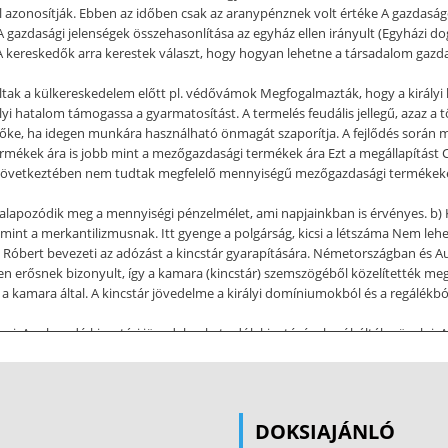
 azonosítják. Ebben az időben csak az aranypénznek volt értéke A gazdaságo
A gazdasági jelenségek összehasonlítása az egyház ellen irányult (Egyházi d
. A kereskedők arra kerestek választ, hogy hogyan lehetne a társadalom gazda
lltak a külkereskedelem előtt pl. védővámok Megfogalmazták, hogy a királyi 
ályi hatalom támogassa a gyarmatosítást. A termelés feudális jellegű, azaz 
tőke, ha idegen munkára használható önmagát szaporítja. A fejlődés sorá
ri termékek ára is jobb mint a mezőgazdasági termékek ára Ezt a megállapítást 
 következtében nem tudtak megfelelő mennyiségű mezőgazdasági termékeket 
r alapozódik meg a mennyiségi pénzelmélet, ami napjainkban is érvényes. b)
, mint a merkantilizmusnak. Itt gyenge a polgárság, kicsi a létszáma Nem lehe
 Róbert bevezeti az adózást a kincstár gyarapítására. Németországban és Au
 igen erősnek bizonyult, így a kamara (kincstár) szemszögéből közelítették m
s a kamara által. A kincstár jövedelme a királyi domíniumokból és a regálék
i. Az elapadó kincstári jövedelmeket adók kivetésével próbálták növelni. A
gyarmatosításban. II. Klasszikus polgári gazdaság megjelenése, kibontakozása 
ásának időszaka)  Manufaktúrák megjelenése  ipari fejlődés  Angliában le
őkévé válik.  Nagy földrajzi felfedezések  Tudományokban óriási fejlődés 
-okozati összefüggést keresnek!!!  Egyes országokban hatalomra jut a polgár
DOKSIAJÁNLÓ