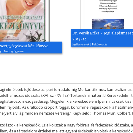
Dr. Verók Erika - Jogi alapismeret
2013-14
Jogi ismeretek | Felsőoktatás
szetgyógyászat kézikönyve
y | Népi gyógyászat
asági elméletek fejlődése az ipari forradalomig Merkantilizmus, kameralizmus
őkefelhalmozás időszaka (XVI. sz - XVII sz) Történelmi háttér:  Kereskedelmi
eghatározó: mezőgazdaság. Megjelenik a kereskedelem Ipar nincs csak kisár
elem fejlődik. Az uralkodó csoport foggal, körömmel ragaszkodik a hatalmáho
melyért a világ minden nemzete verseng.” Képviselői: Thomas Mun, Colbert
gazdászok a kereskedők. Ez a korszak a nagy földrajzi felfedezések időszaka
am, és a társadalom érdekei mellett egyéni érdekeik is voltak a kereskedőkn