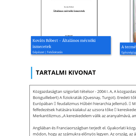
Kováts Róbert - Általános mérnöki
ismeretek
A termé
Gépészet | Felsőoktatás
Egészségüg
TARTALMI KIVONAT
Közgazdaságtan szigorlati tételsor - 2004 I. A, A közgazd
Boisguillebert) A fiziokraták (Quesnay, Turgot). Eredeti t
Európában  feudalizmus Hűbéri hierarchia jellemző.  M
felfedezések hatására kialakul az uzsora tőke  keresked
Merkantilizmus „A kereskedelem válik az aranyalmává, a
Angliában és Franciaországban terjedt el. Gyakorlati köz
módon, hogy az számukra előnyös legyen. Az ország, az áll