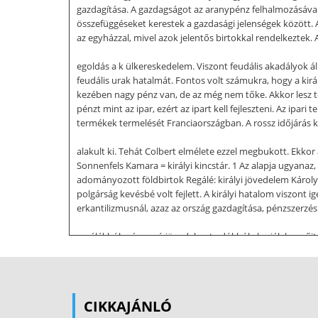
gazdagítása. A gazdagságot az aranypénz felhalmozásával
összefüggéseket kerestek a gazdasági jelenségek között. 
az egyházzal, mivel azok jelentős birtokkal rendelkeztek
egoldás a k ülkereskedelem. Viszont feudális akadályok á
feudális urak hatalmát. Fontos volt számukra, hogy a kir
kezében nagy pénz van, de az még nem tőke. Akkor lesz 
pénzt mint az ipar, ezért az ipart kell fejleszteni. Az ipa
termékek termelését Franciaországban. A rossz időjárás
alakult ki. Tehát Colbert elmélete ezzel megbukott. Ekko
Sonnenfels Kamara = királyi kincstár. 1 Az alapja ugyanaz
adományozott földbirtok Regálé: királyi jövedelem Károly
polgárság kevésbé volt fejlett. A királyi hatalom viszont
erkantilizmusnál, azaz az ország gazdagítása, pénzszerzé
regálékból származó jövedelmet adókból akarják begyűjten
védővámokat vetettek ki, valamint tevékenyen részvettek a 
Smith, Quesnay (Manufakturák, az ipari tőke hatalomra jut
merkantilizmus.  Tőkés fejlődés kibontakozása  a pénz t
filozófiában is. Szakít a skolasztikával (Baken, Hops) Ok
CIKKAJÁNLÓ