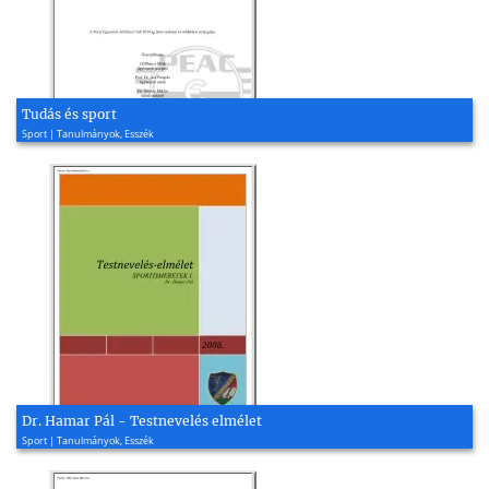
Tudás és sport
Sport | Tanulmányok, Esszék
Dr. Hamar Pál - Testnevelés elmélet
Sport | Tanulmányok, Esszék