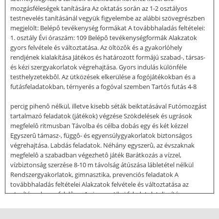
mozgásféleségek tanítására Az oktatás során az 1-2 osztályos
testnevelés tanításánál vegyük figyelembe az alábbi szövegrészben
megjelölt: Belépô tevékenység formákat A továbbhaladás feltételei:
1. osztály Évi óraszám: 109 Belépô tevékenységformák Alakzatok
gyors felvétele és változtatása. Az öltözôk és a gyakorlóhely
rendjének kialakítása Játékos és határozott formájú szabad-, társas-
és kézi szergyakorlatok végrehajtása. Gyors indulás különféle
testhelyzetekbôl. Az ütközések elkerülése a fogójátékokban és a
futásfeladatokban, térnyerés a fogóval szemben Tartós futás 4-8
percig pihenô nélkül, illetve kisebb séták beiktatásával Futómozgást
tartalmazó feladatok (játékok) végzése Szökdelések és ugrások
megfelelô ritmusban Távolba és célba dobás egy és két kézzel
Egyszerû támasz-, függô- és egyensúlygyakorlatok biztonságos
végrehajtása. Labdás feladatok. Néhány egyszerû, az évszaknak
megfelelô a szabadban végezhetô játék Barátkozás a vízzel,
vízbiztonság szerzése 8-10 m távolság átúszása lábletétel nélkül
Rendszergyakorlatok, gimnasztika, prevenciós feladatok A
továbbhaladás feltételei Alakzatok felvétele és változtatása az
utasításnak megfelelôen. A gimnasztikai feladatok teljesítése
utánzással. Az alapvetô mozgáskészségek (járás, futás, ugrás, dobás,
kúszás, mászás stb) elfogadható végrehajtása. Félelem nélküli