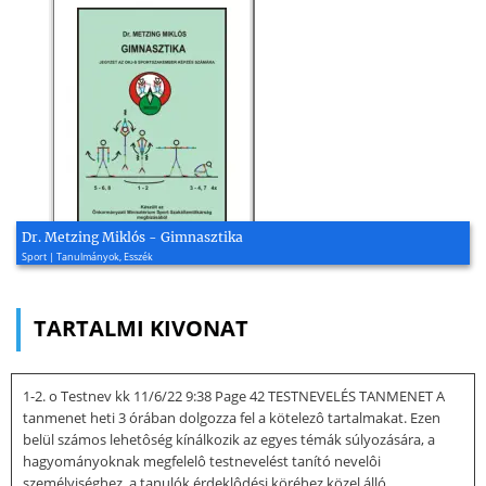
Dr. Metzing Miklós - Gimnasztika
Sport | Tanulmányok, Esszék
TARTALMI KIVONAT
1-2. o Testnev kk 11/6/22 9:38 Page 42 TESTNEVELÉS TANMENET A
tanmenet heti 3 órában dolgozza fel a kötelezô tartalmakat. Ezen
belül számos lehetôség kínálkozik az egyes témák súlyozására, a
hagyományoknak megfelelô testnevelést tanító nevelôi
személyiséghez, a tanulók érdeklôdési köréhez közel álló