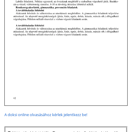
A doksi online olvasásához kérlek jelentkezz be!