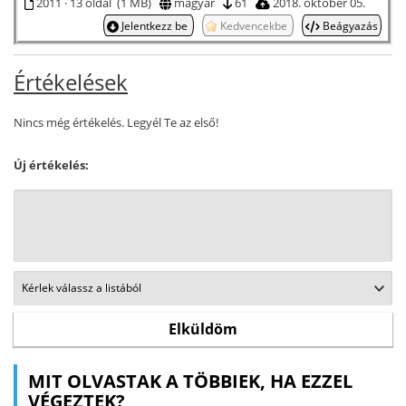
2011 · 13 oldal (1 MB)
magyar
61
2018. október 05.
Jelentkezz be
Kedvencekbe
Beágyazás
Értékelések
Nincs még értékelés. Legyél Te az első!
Új értékelés:
MIT OLVASTAK A TÖBBIEK, HA EZZEL
VÉGEZTEK?