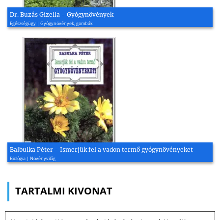
Dr. Buzás Gizella - Gyógynövények
Egészségügy | Gyógynövények, gombák
Balbulka Péter - Ismerjük fel a vadon termő gyógynövényeket
Biológia | Növényvilág
TARTALMI KIVONAT