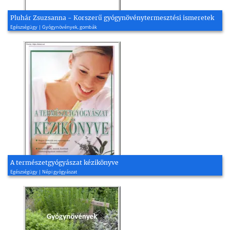
Pluhár Zsuzsanna - Korszerű gyógynövénytermesztési ismeretek
Egészségügy | Gyógynövények, gombák
A természetgyógyászat kézikönyve
Egészségügy | Népi gyógyászat