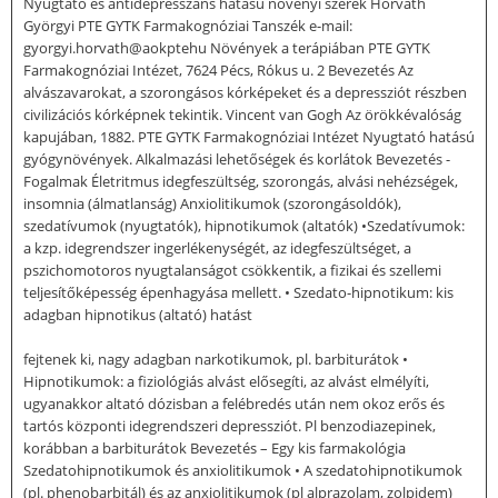
Nyugtató és antidepresszáns hatású növényi szerek Horváth
Györgyi PTE GYTK Farmakognóziai Tanszék e-mail:
gyorgyi.horvath@aokptehu Növények a terápiában PTE GYTK
Farmakognóziai Intézet, 7624 Pécs, Rókus u. 2 Bevezetés Az
alvászavarokat, a szorongásos kórképeket és a depressziót részben
civilizációs kórképnek tekintik. Vincent van Gogh Az örökkévalóság
kapujában, 1882. PTE GYTK Farmakognóziai Intézet Nyugtató hatású
gyógynövények. Alkalmazási lehetőségek és korlátok Bevezetés -
Fogalmak Életritmus idegfeszültség, szorongás, alvási nehézségek,
insomnia (álmatlanság) Anxiolitikumok (szorongásoldók),
szedatívumok (nyugtatók), hipnotikumok (altatók) •Szedatívumok:
a kzp. idegrendszer ingerlékenységét, az idegfeszültséget, a
pszichomotoros nyugtalanságot csökkentik, a fizikai és szellemi
teljesítőképesség épenhagyása mellett. • Szedato-hipnotikum: kis
adagban hipnotikus (altató) hatást
fejtenek ki, nagy adagban narkotikumok, pl. barbiturátok •
Hipnotikumok: a fiziológiás alvást elősegíti, az alvást elmélyíti,
ugyanakkor altató dózisban a felébredés után nem okoz erős és
tartós központi idegrendszeri depressziót. Pl benzodiazepinek,
korábban a barbiturátok Bevezetés – Egy kis farmakológia
Szedatohipnotikumok és anxiolitikumok • A szedatohipnotikumok
(pl. phenobarbitál) és az anxiolitikumok (pl alprazolam, zolpidem)