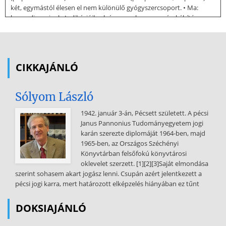
két, egymástól élesen el nem különülő gyógyszercsoport. • Ma:
benzodiazepinek. Indikációik: alvászavarok, szorongás, kábítószer-
megvonás, görcsök. • Rövid hatású barbiturátok: iv. általános
anesztetikumok Benzodiazepinek: általános anesztézia elősegítése. •
Hozzászokást okozhatnak. • GABAA-receptorok pozitív modulálása,
GABA felszabadulás, neuronok membránjának hiperpolarizálása. •
CIKKAJÁNLÓ
Mellékhatások: motoros inkoordináció, keringési hatások
(vérnyomáscsökkenés),
Sólyom László
légzésdepresszió (különösen a barbiturátok). Gyengeség, fejfájás,
szédülés gyakori. Alkohol és más KIR-re ható gyógyszer felerősíti. •
1942. január 3-án, Pécsett született. A pécsi
Anxiolitikumok: csak néhány hétig. Antidepresszánsokat hosszabb
Janus Pannonius Tudományegyetem jogi
távra. Bevezetés A gyógyszeres kezelés hátrányai: - Drága (betegek
karán szerezte diplomáját 1964-ben, majd
és a betegbiztosító részéről) - Az altatók egy része által indukált alvás
1965-ben, az Országos Széchényi
nem fiziológiás, a beteg gyorsan elalszik, de nem ébred kipihenten -
Könyvtárban felsőfokú könyvtárosi
Hozzászokás - Szedés után elvonási tünetek - Antidepresszánsok:
oklevelet szerzett. [1][2][3]Saját elmondása
mellékhatások, kezelés hatástalansága Fitoterápiás szerek, mint
szerint sohasem akart jogász lenni. Csupán azért jelentkezett a
lehetőség – a szintetikus szerek alternatívái lehetnek PTE GYTK
pécsi jogi karra, mert határozott elképzelés hiányában ez tűnt
Farmakognóziai Intézet Nyugtató hatású gyógynövények.
Alkalmazási lehetőségek és korlátok Miért van szükség a kezelésre? •
DOKSIAJÁNLÓ
Kezeletlen v. nem megfelelően kezelt depresszió az öngyilkosság
egyik rizikófaktora lehet. • Az oki kapcsolat az antidepresszívumok