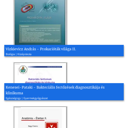
Vizkievicz András - Prokarióták világa II.
Biológia | Középiskola
Kenesei-Pataki - Bakteriális fertőzések diagnosztikája és
klinikuma
Egészségügy | Gyermekgyógyászat