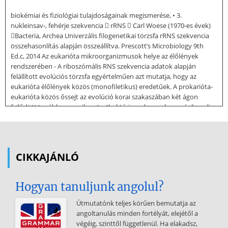
biokémiai és fiziológiai tulajdoságainak megismerése, • 3.
nukleinsav-, fehérje szekvencia  rRNS  Carl Woese (1970-es évek)
Bacteria, Archea Univerzális filogenetikai törzsfa rRNS szekvencia
összehasonlítás alapján összeállítva. Prescott’s Microbiology 9th
Ed.c, 2014 Az eukarióta mikroorganizmusok helye az élőlények
rendszerében - A riboszómális RNS szekvencia adatok alapján
felállított evolúciós törzsfa egyértelműen azt mutatja, hogy az
eukarióta élőlények közös (monofiletikus) eredetűek. A prokarióta-
eukarióta közös őssejt az evolúció korai szakaszában két ágon
fejlődött tovább, az egyik az (eu)baktériumok vonala, a másik pedig
az ősbaktérium-eukarióta közös vonal volt. A bakteriális sejt
általános jellemzése • Baktériumok: legegyszerűbb sejtes élőlények •
• • • • • prokarióták (karyon = mag, prokaryota = sejtmag előtti) az
evolúció letéteményesei a légkör létrehozói
CIKKAJÁNLÓ
primér producens szervezetek biológiai degradáció meghatározó
szereplői fossziliák 3,5 milliárd évvel ezelőtt Csoportjaik -
Hogyan tanuljunk angolul?
Archaebacter (ősbaktériumok) - Eubacteria (valódi baktériumok)
Törzsfa: rRNS szekvencia alapján A bakteriális sejt általános
Útmutatónk teljes körűen bemutatja az
jellemzése • általában egysejtű élőlények, •A legtöbbjük
angoltanulás minden fortélyát, elejétől a
peptidoglükán tartalmú sejtfallal rendelkezik, •Általában
végéig, szinttől függetlenül. Ha elakadsz,