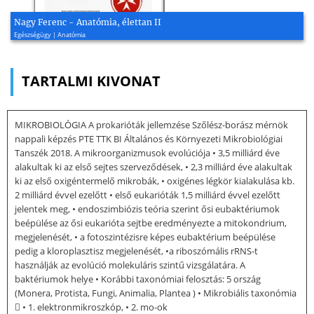
Nagy Ferenc - Anatómia, élettan II
Egészségügy | Anatómia
TARTALMI KIVONAT
MIKROBIOLÓGIA A prokarióták jellemzése Szőlész-borász mérnök
nappali képzés PTE TTK BI Általános és Környezeti Mikrobiológiai
Tanszék 2018. A mikroorganizmusok evolúciója • 3,5 milliárd éve
alakultak ki az első sejtes szerveződések, • 2,3 milliárd éve alakultak
ki az első oxigéntermelő mikrobák, • oxigénes légkör kialakulása kb.
2 milliárd évvel ezelőtt • első eukarióták 1,5 milliárd évvel ezelőtt
jelentek meg, • endoszimbiózis teória szerint ősi eubaktériumok
beépülése az ősi eukarióta sejtbe eredményezte a mitokondrium,
megjelenését, • a fotoszintézisre képes eubaktérium beépülése
pedig a kloroplasztisz megjelenését, •a riboszómális rRNS-t
használják az evolúció molekuláris szintű vizsgálatára. A
baktériumok helye • Korábbi taxonómiai felosztás: 5 ország
(Monera, Protista, Fungi, Animalia, Plantea ) • Mikrobiális taxonómia
 • 1. elektronmikroszkóp, • 2. mo-ok