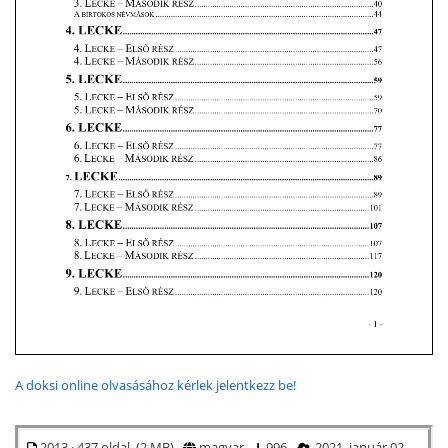
A doksi online olvasásához kérlek jelentkezz be!
2013 · 437 oldal (2 MB)
magyar
996
2021. január 02.