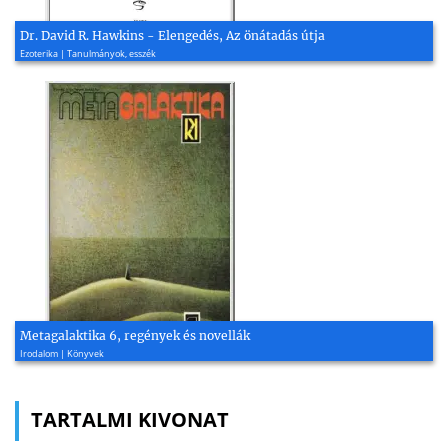
Dr. David R. Hawkins - Elengedés, Az önátadás útja
Ezoterika | Tanulmányok, esszék
Metagalaktika 6, regények és novellák
Irodalom | Könyvek
TARTALMI KIVONAT