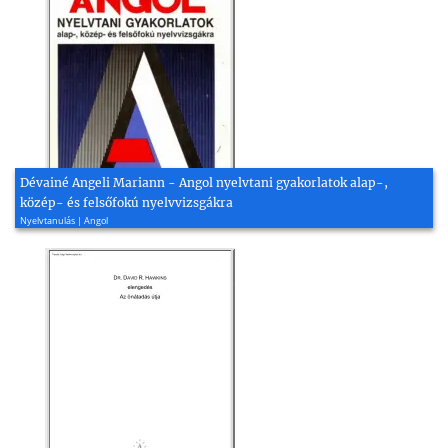
Dévainé Angeli Mariann - Angol nyelvtani gyakorlatok alap-,
közép- és felsőfokú nyelvvizsgákra
Nyelvtanulás | Angol