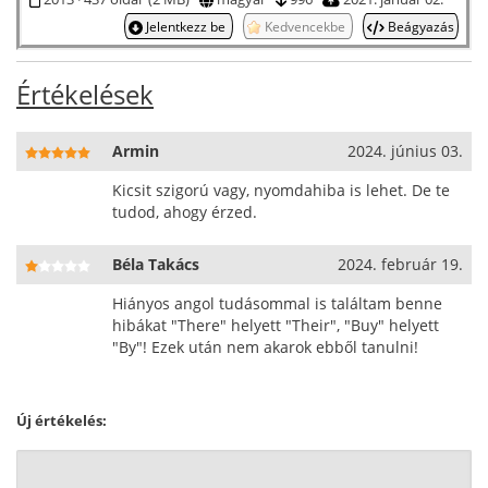
Jelentkezz be
Kedvencekbe
Beágyazás
Értékelések
Armin
2024. június 03.
Kicsit szigorú vagy, nyomdahiba is lehet. De te
tudod, ahogy érzed.
Béla Takács
2024. február 19.
Hiányos angol tudásommal is találtam benne
hibákat "There" helyett "Their", "Buy" helyett
"By"! Ezek után nem akarok ebből tanulni!
Új értékelés: