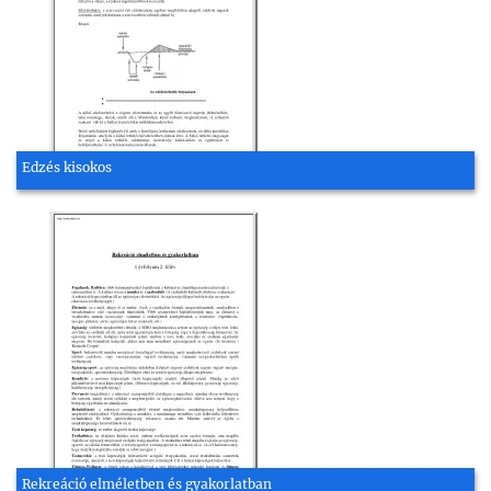
Edzés kisokos
Rekreáció elméletben és gyakorlatban