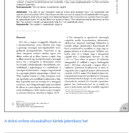
A doksi online olvasásához kérlek jelentkezz be!