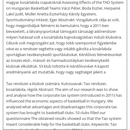
magyar kosárlabda csapatoknál Assessing Effects of the TAO System
on Hungarian Basketball Teams Váczi Péter, Boda Eszter, Herpainé
Lakó Judit, Müller Anetta Eszterházy Károly Egyetem,
Sporttudományi Intézet, Eger Absztrakt: Vizsgálatunk célja az volt,
hogy megpróbáljuk felmérni és bemutatni, hogy a 2011-ben
bevezetett, a látványsportokat támogató társasági adórendszer
milyen hatással volt a kosárlabda bajnokságokban induló klubokra.
Célunk volt megvizsgálni azt, hogy több szempontot figyelembe
véve ez a rendszer segítette vagy inkább gátolta a kosárlabda
sportágban tevékenykedő sportklubokat. Kérdőíves felmérésünket
az összes első-, másod- és harmadosztályban tevékenykedő
klubnak elküldtük. 53 klub töltötte ki kérdőívünket A kapott
eredményeink azt mutatták, hogy nagy segítséget jelent a
Tao rendszer a klubok számára. Kulcsszavak: Tao rendszer,
kosárlabda, régiók Abstract: The aim of our research was to show
and analyse how the corporate tax system (introduced in 2011) has
influenced the economic aspects of basketball in Hungary. We
analysed what advantages and disadvantages this corporate tax
system has brought to basketball clubs. 53 clubs filled our
questionnaire The obtained results showed us that the Tao system
meant considerable help for the basketball clubs. Keywords: Tao
system, basketball, regions Bevezetés 2011-ben a magyar