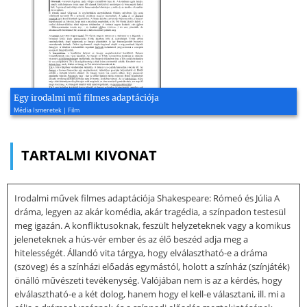
Egy irodalmi mű filmes adaptációja
Média Ismeretek | Film
TARTALMI KIVONAT
Irodalmi művek filmes adaptációja Shakespeare: Rómeó és Júlia A
dráma, legyen az akár komédia, akár tragédia, a színpadon testesül
meg igazán. A konfliktusoknak, feszült helyzeteknek vagy a komikus
jeleneteknek a hús-vér ember és az élő beszéd adja meg a
hitelességét. Állandó vita tárgya, hogy elválasztható-e a dráma
(szöveg) és a színházi előadás egymástól, holott a színház (színjáték)
önálló művészeti tevékenység. Valójában nem is az a kérdés, hogy
elválasztható-e a két dolog, hanem hogy el kell-e választani, ill. mi a