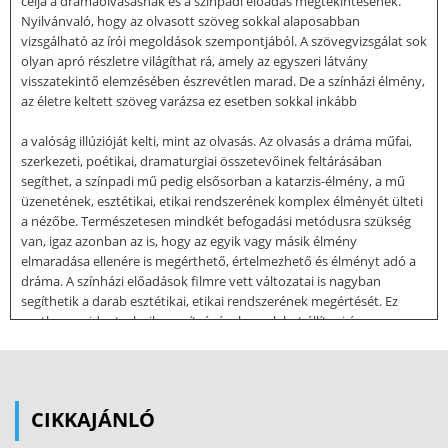
célja a drámaolvasásnak és a színpadi előadás megtekintésének.
Nyilvánvaló, hogy az olvasott szöveg sokkal alaposabban
vizsgálható az írói megoldások szempontjából. A szövegvizsgálat sok
olyan apró részletre világíthat rá, amely az egyszeri látvány
visszatekintő elemzésében észrevétlen marad. De a színházi élmény,
az életre keltett szöveg varázsa ez esetben sokkal inkább
a valóság illúzióját kelti, mint az olvasás. Az olvasás a dráma műfai,
szerkezeti, poétikai, dramaturgiai összetevőinek feltárásában
segíthet, a színpadi mű pedig elsősorban a katarzis-élmény, a mű
üzenetének, esztétikai, etikai rendszerének komplex élményét ülteti
a nézőbe. Természetesen mindkét befogadási metódusra szükség
van, igaz azonban az is, hogy az egyik vagy másik élmény
elmaradása ellenére is megérthető, értelmezhető és élményt adó a
dráma. A színházi előadások filmre vett változatai is nagyban
segíthetik a darab esztétikai, etikai rendszerének megértését. Ez
esetben a videotechnika segítségével meg lehet állítani és
újrajátszani azokat a jeleneteket, amelyek kapcsán a szöveg vagy a
szituáció értelmezésébe foghatunk. A színházművészet
kulisszatitkaiba talán a technika segítségével még könnyebb is
betekinteni, mint az egyszeri látványra való visszaemlékezéssel. Más
CIKKAJÁNLÓ
a helyzet a