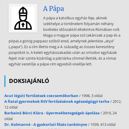
különféle darabok alapján készült filmekkel. Ez esetben külön kell, ill
A Pápa
érdemes választani a színpadi mű szövegét, dramaturgiáját attól a
megoldástól, amelyet a film rendezője alkalmaz. A filmnyelv, ill
A pápa a katolikus egyház feje, akinek
filmes eszközök értelmezése és értékelése adott esetben részben
székhelye a történelem folyamán néhány
vagy akár teljes egészében is elválasztható a feltételezett írói
kivételes időszaktól eltekintve Rómában volt.
szándéktól. S bár a színpadi megjelenítés is önálló művészet, a film
Maga a magyar pápa szó (akárcsak a pap és a
esetében ezt fokozottan kel figyelembe venni. Shakespeare
pópa) a görög pappasz szóból ered, amelynek jelentése „atya”
műveinek többsége az elmúlt évtizedekben rendszeresen
(„papa”). Ez a cím illette meg a 4. századig az összes keresztény
alapanyagául szolgált a filmkészítőknek. A leggyakrabban
püspököt is. A keleti egyházszakadás után az ortodox egyházak
megfilmesített alkotás a Rómeó és Júlia feldolgozása. Már a 1900-
fejeit már szinte kizárólag a pátriárka címmel illették, és a római
ban elkészült a Rómeó és Júlia-film, természetesen még néma
egyház vezetője a pápai cím egyedüli viselője lett.
kivitelben, ami különösen érdekes lehetett, hiszen mégiscsak egy
költőóriás darabjáról van szó, ahol aztán tényleg nem lényegtelen a
csodálatos shakespeare-i nyelv. Aztán jöttek a filmek sorban, majd
DOKSIAJÁNLÓ
1912-ben
Acut légúti fertőzések csecsemőkorban
/ 1998, 3 oldal
egy újabb kakukktojás: míg Európában nagyban készülődtek a
A fiatal gyermekek RSV fertőzésének egészségügyi terhe
/ 2012,
nagyhatalmak a kontinens vérbe borításába, addig Amerikában
12 oldal
elkészült az Indian Romeo and Juliet c. film, amely már a címében is
Barbainé Bérci Klára - Gyermekbetegségek ápolása
/ 2010, 24
jelzi, hogy két ellenséges indián törzs fiataljaiban születtek újjá
oldal
Shakespeare szerelmes hősei. Aztán az USA-ban készült balettfilm is
Dr. Kolmanné - A gyakorlati főzés tankönyve
/ 1939, 413 oldal
a tragédiából, majd 1961-ben leforgatták Leonard Bernstein a