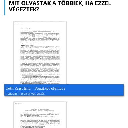
MIT OLVASTAK A TÖBBIEK, HA EZZEL
VÉGEZTEK?
Tóth Krisztina - Vonalkód elemzés
Irodalom | Tanulmányok, esszék