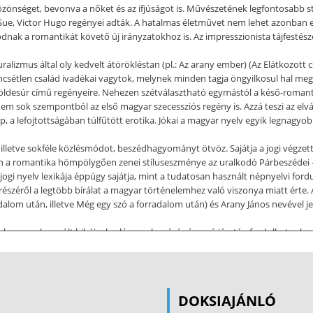
nséget, bevonva a nőket és az ifjúságot is. Művészetének legfontosabb stílu
ue, Victor Hugo regényei adták. A hatalmas életművet nem lehet azonban egy
ódnak a romantikát követő új irányzatokhoz is. Az impresszionista tájfestész
ralizmus által oly kedvelt átörökléstan (pl.: Az arany ember) (Az Elátkozott 
encsétlen család ivadékai vagytok, melynek minden tagja öngyilkosul hal meg.
földesúr című regényeire. Nehezen szétválasztható egymástól a késő-romant
m sok szempontból az első magyar szecessziós regény is. Azzá teszi az elv
p, a lefojtottságában túlfűtött erotika. Jókai a magyar nyelv egyik legnagyo
e, illetve sokféle közlésmódot, beszédhagyományt ötvöz. Sajátja a jogi végzett
a romantika hömpölygően zenei stíluseszménye az uralkodó Párbeszédei – a 
-jogi nyelv lexikája éppúgy sajátja, mint a tudatosan használt népnyelvi ford
észéről a legtöbb bírálat a magyar történelemhez való viszonya miatt érte.
m után, illetve Még egy szó a forradalom után) és Arany János nevével je
ák, hogy csak a múlt hibáival való szembenézés és revízió után fordulhatunk a
mentéshez vezet. Jókai már a szabadságharc bukása után megjelent első no
v eseményeit híven, valóan, mindent, ami megtörtént, minden csodálatost, emb
szabadságharc Jókai számára olyan szellemi és erkölcsi tőkéje a nemzetnek
het meríteni. Ezért a forradalomról és szabadságharcról szólva elsősorban ar
DOKSIAJÁNLÓ