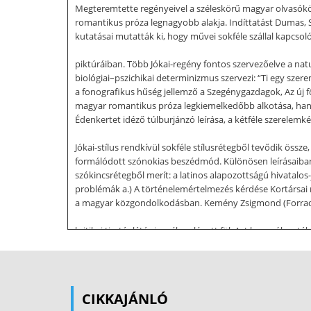
Megteremtette regényeivel a széleskörű magyar olvasóközö
romantikus próza legnagyobb alakja. Indíttatást Dumas, S
kutatásai mutatták ki, hogy művei sokféle szállal kapcsol
piktúráiban. Több Jókai-regény fontos szervezőelve a natu
biológiai–pszichikai determinizmus szervezi: “Ti egy szer
a fonografikus hűség jellemző a Szegénygazdagok, Az új 
magyar romantikus próza legkiemelkedőbb alkotása, hane
Édenkertet idéző túlburjánzó leírása, a kétféle szerelemké
Jókai-stílus rendkívül sokféle stílusrétegből tevődik össz
formálódott szónokias beszédmód. Különösen leírásaiban 
szókincsrétegből merít: a latinos alapozottságú hivatalos
problémák a.) A történelemértelmezés kérdése Kortársai r
a magyar közgondolkodásban. Kemény Zsigmond (Forradalo
kritikai tisztánlátás jegyében lépett föl. Azt hangsúlyozt
a külső körülményekre való hivatkozás tévutakra, önfel
a közel- s távolmúlthoz: “Írjunk mitológiát. Írjuk le az é
aminek szemtanúi voltunk.” Az 1848–49-es forradalom és 
történelmi mitológiába, ahonnan nehéz időkben is erőt le
CIKKAJÁNLÓ