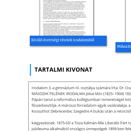
Kiváló érettségi tételek irodalomból
Mikszát
TARTALMI KIVONAT
Irodalom 3. a gimnázium III. osztálya számára Írta: Dr. 
MÁSODIK FELÉNEK IRODALMA Jókai Mór (1825–1904) 1825-b
Pápán tanul a református kollégiumban Ismeretséget köt Pe
főszerkesztője. A márciusi forradalom egyik vezéralakja, a
Kossuthot Debrecenbe, Szegedre A bukás után a retorzióktó
kiegyezésnek. 1875-től a Tisza Kálmán-féle Liberális Párt 
jubileuma alkalmából országos ünnepségek 1899-ben feles