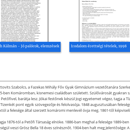
h Kálmán - Jó palócok, elemzések
Irodalom érettségi tételek, 1998
Osztovits Szabolcs, a Fazekas Mihály Főv Gyak Gimnázium vezetőtanára Szerk
en Komáromban, kisnemesi családban született. Szülővárosát gyakran szer
tőfivel, barátja lesz. Jókai festőnek készül Jogi egyetemet végez, tagja a 
 Tizenkét pont egyik szövegezője és felolvasója. 1848 augusztusában feleségül
l a felesége által szerzett komáromi menlevél óvja meg. 1861-től képviselő,
tagja 1876-tól a Petőfi Társaság elnöke. 1886-ban meghal a felesége 1889-ben m
égül veszi Grósz Bella 18 éves színésznőt. 1904-ben halt meg Jelentősége: 