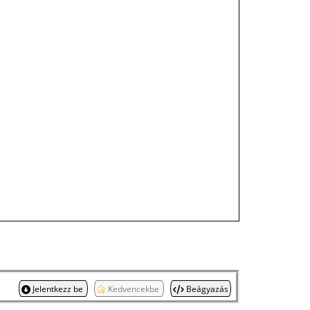
Jelentkezz be
Kedvencekbe
Beágyazás