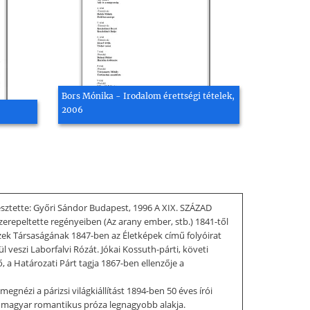
Bors Mónika - Irodalom érettségi tételek,
2006
esztette: Győri Sándor Budapest, 1996 A XIX. SZÁZAD
epeltette regényeiben (Az arany ember, stb.) 1841-től
Tízek Társaságának 1847-ben az Életképek című folyóirat
 veszi Laborfalvi Rózát. Jókai Kossuth-párti, követi
 a Határozati Párt tagja 1867-ben ellenzője a
egnézi a párizsi világkiállítást 1894-ben 50 éves írói
A magyar romantikus próza legnagyobb alakja.