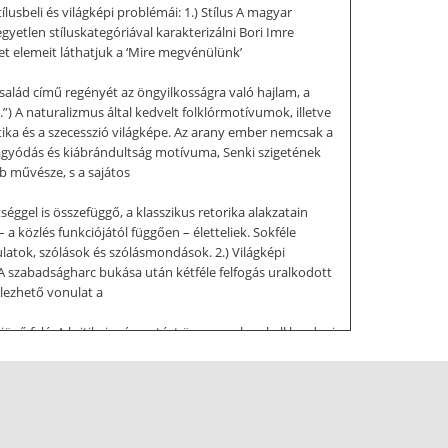
sbeli és világképi problémái: 1.) Stílus A magyar
etlen stíluskategóriával karakterizálni Bori Imre
et elemeit láthatjuk a ‘Mire megvénülünk’
család című regényét az öngyilkosságra való hajlam, a
”) A naturalizmus által kedvelt folklórmotívumok, illetve
ika és a szecesszió világképe. Az arany ember nemcsak a
ágyódás és kiábrándultság motívuma, Senki szigetének
bb művésze, s a sajátos
séggel is összefüggő, a klasszikus retorika alakzatain
közlés funkciójától függően – életteliek. Sokféle
ulatok, szólások és szólásmondások. 2.) Világképi
 A szabadságharc bukása után kétféle felfogás uralkodott
lezhető vonulat a
 jövő felé. A kritikai számvetést önmagunkon kell kezdeni;
velláskötetében, a Csataképekben meghatározza viszonyát
erfölöttit, nagyszerűt, amit láttunk, amit tapasztalánk,
, amelynek évszázadokra be kell vonulnia a magyar
ról beszél, ami