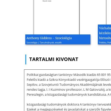
Várhalm
kéziköny
Anthony Giddens - Szociológia
biztosít
Szociológia | Tanulmányok, esszék
Politika, Pol
TARTALMI KIVONAT
Politikai gazdaságtan tankönyv Második kiadás 65 
Felelős kiadó a Szikra Könyvkiadó vezérigazgatója Előszó
Sepilov, a Szovjetunió Tudományos Akadémiájának levele
rendes tagja, I. I Kuzminov professzor, L M Gatovszkij, 
Pereszlegin, a közgazdasági tudományok kandidátusa. A ta
közgazdasági tudományok doktora A tankönyv tervezeténe
Ezeket a megjegyzéseket és javaslatokat a szerzők figye