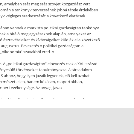
n, amelyben száz meg száz szovjet közgazdász vett
ta nyomán a tankönyv tervezetének jobbá tétele érdekében
nyv végleges szerkesztését a következő elvtársak
datában vannak a marxista politikai gazdaságtan tankönyv
knak a bíráló megjegyzéseknek alapján, amelyeket az
 észrevételeiket és kívánságaikat küldjék el a következő
ugusztus. Bevezetés A politikai gazdaságtan a
 „oikonomia” szavakból ered. A
. A „politikai gazdaságtan” elnevezés csak a XVII század
érvényesülő törvényeket tanulmányozza. A társadalom
 ahhoz, hogy ilyen javaik legyenek, elő kell azokat
 természet ellen, hanem közösen, csoportokban,
mber tevékenysége. Az anyagi javak
unka célszerű emberi tevékenység, amelynek során az
 az emberek létezésének elengedhetetlen feltétele. Munka
tlenül a természet; ilyen például a fa, amelyet az
például a kohóüzembe került ércet vagy a fonodába
at, és azt átalakítja. A munkaeszközökhöz tartoznak