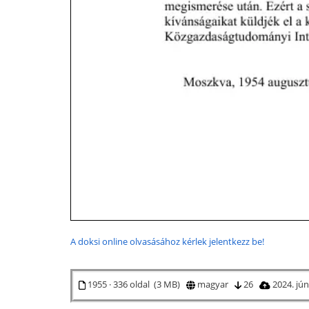
A doksi online olvasásához kérlek jelentkezz be!
1955 · 336 oldal (3 MB)
magyar
26
2024. jún