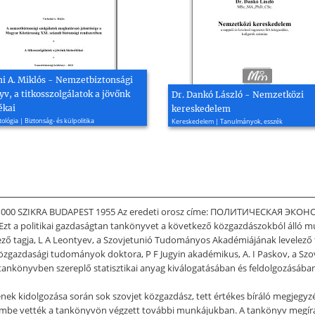
i A. Miklós - Nemzetbiztonsági
v, a titkosszolgálatok a jövőnk
Dr. Dankó László - Nemzetközi
ékai
kereskedelem
itológia | Biztonság- és külpolitika
Kereskedelem | Tanulmányok, esszék
001 95 000 SZIKRA BUDAPEST 1955 Az eredeti orosz címe: ПОЛИТИЧЕСКА
 Ezt a politikai gazdaságtan tankönyvet a következő közgazdászokból álló m
ző tagja, L A Leontyev, a Szovjetunió Tudományos Akadémiájának levelező t
a közgazdasági tudományok doktora, P F Jugyin akadémikus, A. I Paskov, a S
nkönyvben szereplő statisztikai anyag kiválogatásában és feldolgozásában r
k kidolgozása során sok szovjet közgazdász, tett értékes bíráló megjegyz
lembe vették a tankönyvön végzett további munkájukban. A tankönyv megírá