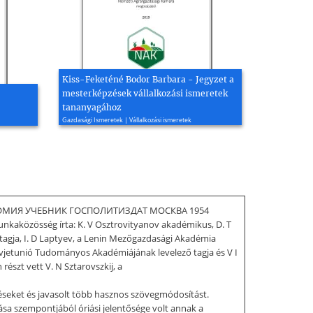
Kiss-Feketéné Bodor Barbara - Jegyzet a
mesterképzések vállalkozási ismeretek
tananyagához
Gazdasági Ismeretek | Vállalkozási ismeretek
Я ЭКОНОМИЯ УЧЕБНИК ГОСПОЛИТИЗДАТ МОСКВА 1954
unkaközösség írta: K. V Osztrovityanov akadémikus, D. T
agja, I. D Laptyev, a Lenin Mezőgazdasági Akadémia
zovjetunió Tudományos Akadémiájának levelező tagja és V I
észt vett V. N Sztarovszkij, a
éseket és javasolt több hasznos szövegmódosítást.
sa szempontjából óriási jelentősége volt annak a