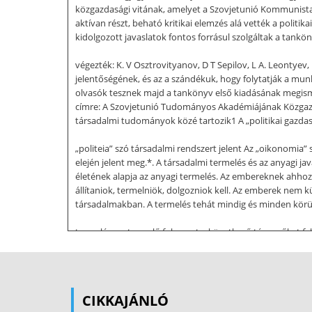
közgazdasági vitának, amelyet a Szovjetunió Kommunista
aktívan részt, beható kritikai elemzés alá vették a polit
kidolgozott javaslatok fontos forrásul szolgáltak a tank
végezték: K. V Osztrovityanov, D T Sepilov, L A. Leontyev
jelentőségének, és az a szándékuk, hogy folytatják a mun
olvasók tesznek majd a tankönyv első kiadásának megismer
címre: A Szovjetunió Tudományos Akadémiájának Közgazda
társadalmi tudományok közé tartozik1 A „politikai gazda
„politeia” szó társadalmi rendszert jelent Az „oikonomia”
elején jelent meg.*. A társadalmi termelés és az anyagi
életének alapja az anyagi termelés. Az embereknek ahhoz,
állítaniok, termelniök, dolgozniok kell. Az emberek nem 
társadalmakban. A termelés tehát mindig és minden körü
termelése, a termelő folyamat a következő tényezőket fe
ember szükségleteinek kielégítése érdekében a természet
nélkül nem volna lehetséges emberi élet A munka tárgya m
erdőben vágnak ki, vagy az érc, amelyet a föld méhéből
került gyapotot, nyersanyagnak nevezzük. Munkaeszköz m
CIKKAJÁNLÓ
elsősorban a