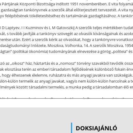
 Pártjának Központi Bizottsága indított 1951 novemberében. E vita folyamá
ikai gazdaságtan tankönyvnek a szerzők által előterjesztett tervezetét. A vi
önyv felépítésének tökéletesítéséhez és tartalmának gazdagításához. A tankö
, I D Laptyev, I I Kuzminov és L M Gatovszkij A szerzők teljes mértékben tu
kát, s tovább javítják a tankönyv szövegét az olvasók kívánságainak és azo
ése után. Ezért a szerzők kérik az olvasókat, hogy a tankönyvre vonatkozó
ságtudományi Intézete, Moszkva, Volhonka, 14. A szerzők Moszkva, 1954 a
ságtan” (politikai ökonómia) tudományának elnevezése a görög „politeia” és
 szó az „oikosz” ház, háztartás és a „nomosz” törvény szavakból tevődik össze
 javak elosztása terén az emberi társadalom fejlődésének különböző fokain 
 hogy élhessenek élelemre, ruházatra és más anyagi javakra van szükségük. S
külön-külön termelik az anyagi javakat, vagyis nem külön-külön harcolnak a
lmények között társadalmi termelés, a munka pedig a társadalomban élő e
ltételezi: 1. az emberi munka, 2 a munka tárgya és 3. a munka eszköze A m
 tárgyait megváltoztatja, átalakítja. A munka természetes szükségszerűség,
indaz, amire az emberi munka irányul. A munka tárgyát szolgáltathatja közve
 nyernek. Azokat a munkatárgyakat, amelyeken korábban munkát végeztek, 
inden olyan dolog, amelynek segítségével az ember munkájának tárgyára h
DOKSIAJÁNLÓ