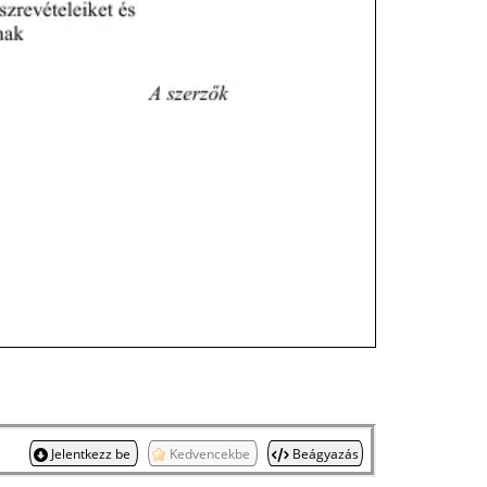
Jelentkezz be
Kedvencekbe
Beágyazás