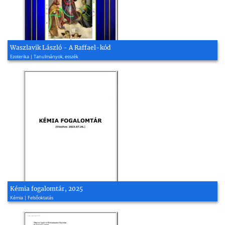
Waszlavik László - A Raffael-kód
Ezoterika | Tanulmányok, esszék
Kémia fogalomtár, 2025
Kémia | Felsőoktatás