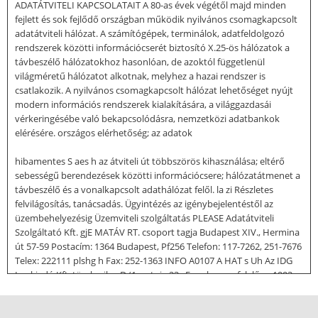
ADATÁTVITELI KAPCSOLATAIT A 80-as évek végétől majd minden
fejlett és sok fejlődő országban működik nyilvános csomagkapcsolt
adatátviteli hálózat. A számítógépek, terminálok, adatfeldolgozó
rendszerek közötti információcserét biztosító X.25-ös hálózatok a
távbeszélő hálózatokhoz hasonlóan, de azoktól függetlenül
világméretű hálózatot alkotnak, melyhez a hazai rendszer is
csatlakozik. A nyilvános csomagkapcsolt hálózat lehetőséget nyújt
modern információs rendszerek kialakítására, a világgazdasái
vérkeringésébe való bekapcsolódásra, nemzetközi adatbankok
elérésére. országos elérhetőség; az adatok
hibamentes S aes h az átviteli út többszörös kihasználása; eltérő
sebességű berendezések közötti információcsere; hálózatátmenet a
távbeszélő és a vonalkapcsolt adathálózat felől. la zi Részletes
felvilágosítás, tanácsadás. Ügyintézés az igénybejelentéstől az
üzembehelyezésig Üzemviteli szolgáltatás PLEASE Adatátviteli
Szolgáltató Kft. gjE MATÁV RT. csoport tagja Budapest XIV., Hermina
út 57-59 Postacím: 1364 Budapest, Pf256 Telefon: 117-7262, 251-7676
Telex: 222111 plshg h Fax: 252-1363 INFO A0107 A HAT s Uh Az IDG
Lapkiadó Kft. törekszik a D (1ezetoja 23 . Ennek meg- felelően 1993
őszétől az alábbi külföldi Vet Ga01 a [Ej megrendelhetők: HUNGARY
LAPKIADÓ Kft. BUBAFPÉST PC kn geg Má rovány ag WORLD amerikai
havilap MACWORLD amerikai havilap 4850 COMPUTERWORLD