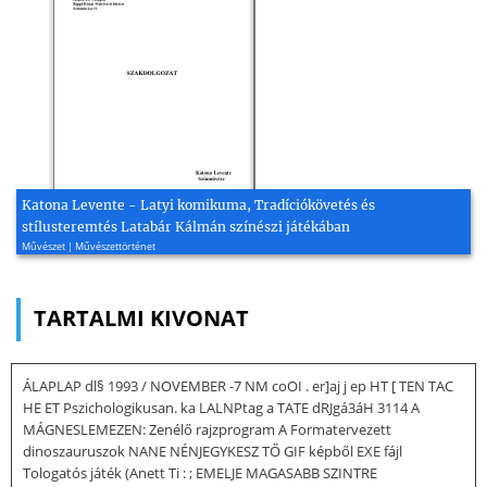
Katona Levente - Latyi komikuma, Tradíciókövetés és
stílusteremtés Latabár Kálmán színészi játékában
Művészet | Művészettörténet
TARTALMI KIVONAT
ÁLAPLAP dl§ 1993 / NOVEMBER -7 NM coOI . er]aj j ep HT [ TEN TAC
HE ET Pszichologikusan. ka LALNPtag a TATE dRJgá3áH 3114 A
MÁGNESLEMEZEN: Zenélő rajzprogram A Formatervezett
dinoszauruszok NANE NÉNJEGYKESZ TŐ GIF képből EXE fájl
Tologatós játék (Anett Ti : ; EMELJE MAGASABB SZINTRE