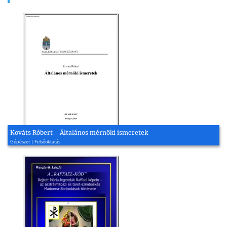
Kováts Róbert - Általános mérnöki ismeretek
Gépészet | Felsőoktatás