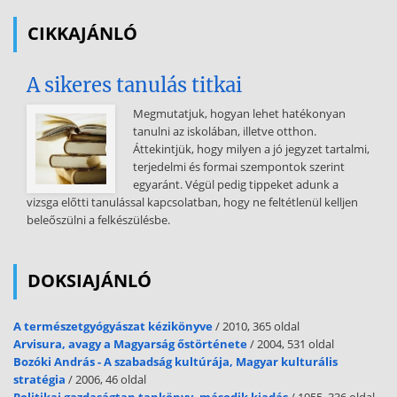
amerikai hetilap COMPUTERWOCHE 7 IStogain appcontrol német
CIKKAJÁNLÓ
hetilap AMIGAWORLD amerikai havilap 19670 INFO A A1132 11.
ÉVFOLYAM
A sikeres tanulás titkai
11 SZÁM, 1993 //NOVEMBER ALAPLAP Mikroszámítógép magazin
mágneslemez melléklettel Alapította a Neumann János
Megmutatjuk, hogyan lehet hatékonyan
Számítógéptudományi Társaság és a Cédrus Informatikai Rt 2 A
tanulni az iskolában, illetve otthon.
HÓNAP TÉMÁJA: ECSET ÉS CERUZA 26 Technikai kalandozások az
Áttekintjük, hogy milyen a jó jegyzet tartalmi,
órán (Horlai János) (Összeállította: Faklen Pál) 28 Borland-csomagok
terjedelmi és formai szempontok szerint
(Varga János) 29 BÖNGÉSZDE Zongoralecke 3 Színes tintákról
egyaránt. Végül pedig tippeket adunk a
álmodom 4 TARTALOM (Bognár Akos) Illúzió és valóság (Herczeg
vizsga előtti tanulással kapcsolatban, hogy ne feltétlenül kelljen
József) Megjelenik havonta KIRAKAT 31 Beszámoló helyett (Varga
beleőszülni a felkészülésbe.
János) 32 Elindult a helyi járat KÖZELGÉP Főszerkesztő: Faklen Pál
(Csórián Sándor) Főszerkesztő-helyettes: Varga János 35 Több
monitor többet lát(tat) (Mógor Emil) Szerkesztők: Jakab Ágnes
DOKSIAJÁNLÓ
Sziebig Andrea KÖZKINCS (Vékony Tamás rovata) A
szerkesztőbizottság Barna László, Broczkó Munk. Brüll Károly,
Csórián § ándor, CI 4 3AI oO 0 A TUDÁSTECHNOLÓGIA Szerkesztőség
A természetgyógyászat kézikönyve
/ 2010, 365 oldal
és kiadó: 1536 Budapest I., Márvány
Arvisura, avagy a Magyarság őstörténete
/ 2004, 531 oldal
Bozóki András - A szabadság kultúrája, Magyar kulturális
u 17 Telefonközpont: 156-3211 Fax: 156-9773 45 Magyar mondat,
stratégia
/ 2006, 46 oldal
magyar gond (Farkas Ernő) Hirdetésfelvétel: IDG Kereskedelmi Iroda