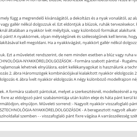
mely függ a megrendelő kívánságától, a dekoltázs és a nyak vonalától, az al
 vagy gallér nélkül dolgozzuk el. Ezt eldöntjük a blúzok, ruhák tervezésekor
nál általában a nyakkör ívét mélyítjük, vagy különböző formákat alakítunk ki
 pánt! A nyakkörnek, olyan mélységűnek és szélességűnek kell lennie, hog
akításával kell megoldani. Ha a nyakkivágást, nyakkört gallér nélkül dolgoz
uk. Ezt a műveletet rendszerint, de nem minden esetben a blúz vagy ruha vál
ECHNOLÓGIA-NYAKKÖRELDOLGOZÁSOK - Formára szabott pánttal - Rugalmas an
hajlamosak lehetnek elnyúlásra, ezért kellékanyagokat is használunk a techno
olgozás 2. ábra Háromszögek kombinációjával kialakított nyakkör eldo
 eldolgozás 4. ábra Ívelt nyakkör eldolgozás A négy különböző modellrajzon
k. A formára szabott pántokat, melyet a szerkesztésnél, modellezésnél a ny
 fixre az eldolgozó pánt szabásmintája után külön eleje és háta pánt kerül 
málódjon, elnyúljon. Műveleti sorrend: - Nagyolt nyakkör visszafoglaló pán
RÉSZTECHNOLÓGIA-NYAKKÖRELDOLGOZÁSOK - A beragasztott nagyolt alkatrész
zínoldallal szemben - - visszafoglaló pánt fixre vágása A varrásszélesség szé
lőtt összevarrt, szétvasalt vállvonal ellenőrzése - Formára szabott pánt ráv
gek leigazítása, becsípése a nyakkör formájának megfelelően  - A szögletes 