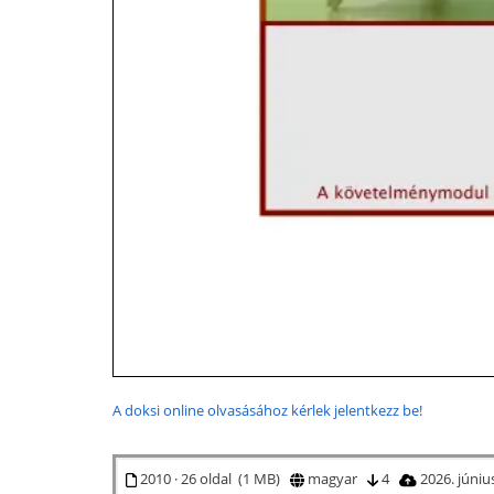
A doksi online olvasásához kérlek jelentkezz be!
2010 · 26 oldal (1 MB)
magyar
4
2026. júniu