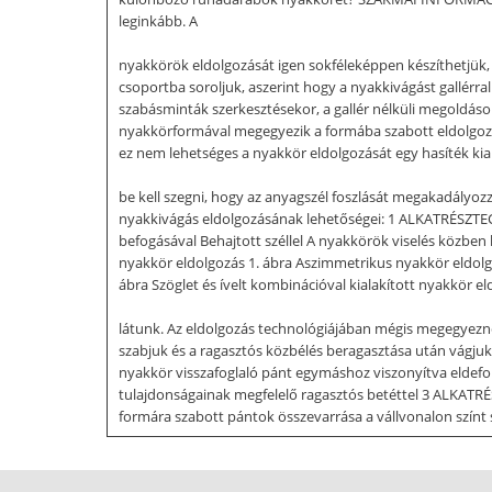
leginkább. A
nyakkörök eldolgozását igen sokféleképpen készíthetjük, 
csoportba soroljuk, aszerint hogy a nyakkivágást gallérral
szabásminták szerkesztésekor, a gallér nélküli megoldások
nyakkörformával megegyezik a formába szabott eldolgozó
ez nem lehetséges a nyakkör eldolgozását egy hasíték kial
be kell szegni, hogy az anyagszél foszlását megakadályozz
nyakkivágás eldolgozásának lehetőségei: 1 ALKATRÉSZT
befogásával Behajtott széllel A nyakkörök viselés közben 
nyakkör eldolgozás 1. ábra Aszimmetrikus nyakkör eld
ábra Szöglet és ívelt kombinációval kialakított nyakkör
látunk. Az eldolgozás technológiájában mégis megegyezne
szabjuk és a ragasztós közbélés beragasztása után vágjuk
nyakkör visszafoglaló pánt egymáshoz viszonyítva eldefor
tulajdonságainak megfelelő ragasztós betéttel 3 ALKAT
formára szabott pántok összevarrása a vállvonalon színt s
pánt külső szélének eldolgozása szegővarrattal  A próba e
Varrásszélesség áttűzése a pánt irányába - Varrásszélessé