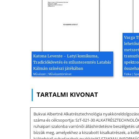
Varga T
lehetős
metszet
Katona Levente - Latyi komikuma,
transzf
Tradíciókövetés és stílusteremtés Latabár
spektro
Kálmán színészi játékában
összeha
Művészet | Művészettörténet
Fizika | Sp
TARTALMI KIVONAT
Bukvai Albertné Alkatrésztechnológia nyakköreldolgozá
száma és célcsoportja: SzT-021-30 ALKATRÉSZTECH
ruhaipari szalonba varrónői álláshirdetésre beszélgetés 
bízzák meg, amelyekhez a kiszabott kisalkatrészek, a kellé
különböző ruhadarabok nyakkörét? SZAKMAI INFORMÁCIÓT