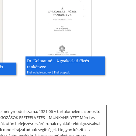
Dr. Kolmanné - A gyakorlati főzés
is
tankönyve
Étel- és italreceptek | Ételreceptek
etelménymodul száma: 1321-06 A tartalomelem azonosító
LGOZÁSOK ESETFELVETÉS – MUNKAHELYZET Méretes
bák után befejezésre váró ruhák nyakkör eldolgozásaival
k modellrajzai adnak segítséget. Hogyan készíti el a
kivágás, nyakkör, hiszen szemünket ez vonzza