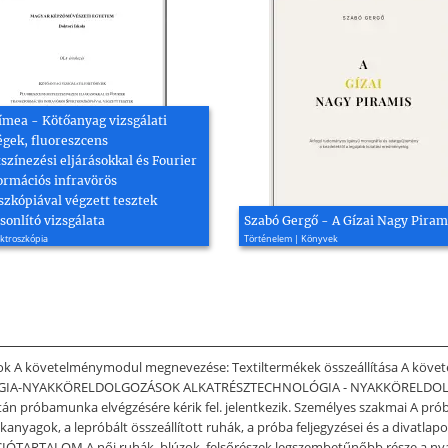
ímea - Kötőanyag vizsgálati
égek, fluoreszcens
színezési eljárásokkal és Fourier
ormációs infravörös
szkópiával végzett tesztek
sonlító vizsgálata
Szabó Gergő - A Gízai Nagy Piram
ektroszkópia
Történelem | Könyvek
sok A követelménymodul megnevezése: Textiltermékek összeállítása A köv
NOLÓGIA-NYAKKÖRELDOLGOZÁSOK ALKATRÉSZTECHNOLÓGIA - NYAKKÖRELDO
után próbamunka elvégzésére kérik fel. jelentkezik. Személyes szakmai A pró
kanyagok, a lepróbált összeállított ruhák, a próba feljegyzései és a divatlapo
ARTALOM A női ruhák, blúzok, felsőrészek legszembetűnőbb része a nyak