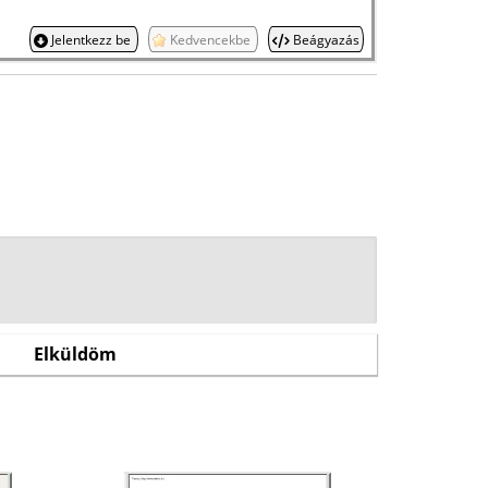
Jelentkezz be
Kedvencekbe
Beágyazás