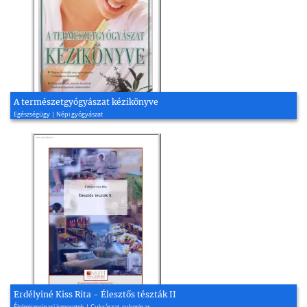
A természetgyógyászat kézikönyve
Egészségügy | Népi gyógyászat
Erdélyiné Kiss Rita - Élesztős tészták II
Élelmiszeripari ismeretek | Cukrászat, cukoripar