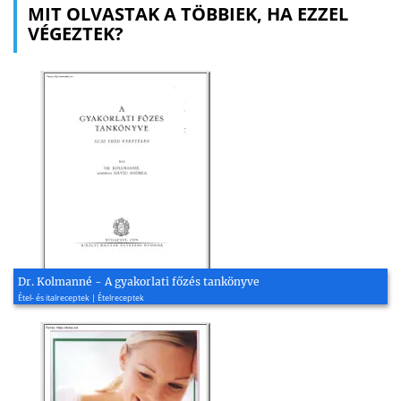
MIT OLVASTAK A TÖBBIEK, HA EZZEL
VÉGEZTEK?
Dr. Kolmanné - A gyakorlati főzés tankönyve
Étel- és italreceptek | Ételreceptek