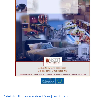
A doksi online olvasásához kérlek jelentkezz be!