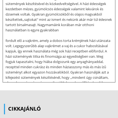
sütemények készítésével és közkedveltségével. A házi édességek
kezdetben mézes, gyümölcsös édességek valamint lekvárok és
dzsemek voltak. Gyakran gyümölcsökből és olajos magvakból
készítettek,,sajtokat" mint az ismert és nekünk akár már túl édesnek
tartott birsalmasajt. Nagymamáink korában már otthoni
használatban is egyre gyakrabban
fordult elő a vajkrém, amely a dobos torta krémjének házi utánzata
volt. Legegyszerűbb alap vajkrémet a vaj és a cukor habosításával
kapjuk, így ennek használata még sok házi receptben előfordul. A
házi sütemények titka és finomsága az egyediségben van. Meg
fogjuk tapasztalni, hogy hiába dolgozunk egy anyaghányaddal,
recepttel minden cukrász és minden háziasszony más és más ízű
süteményt alkot egyazon hozzávalókból. Gyakran használják azt a
kifejezést sütemények készítésénél, hogy ,,mindent úgy csináltam,
ahogy le van írva és mégsem sikerült" de ezek az állítások valóban
igazak-e? Néha nem tartunk fontosnak olyan dolgokat, amelyekre
más jobban ügyel és ez igaz fordítva is. Ha máshová helyezzük a
hangsúlyt, több sót rakunk bele, vagy épp nem rakunk, esetleg több
vaníliát vagy kicseréljük, vaníliás cukorra valóban ugyan azt fogjuk- e
CIKKAJÁNLÓ
kapni? Szerencsés esetben jobbat, kevésbé szerencsés esetben