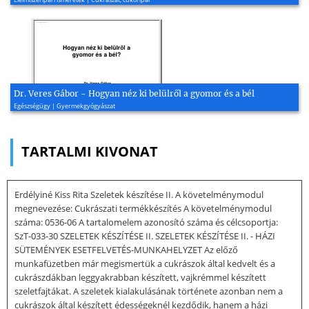
Dr. Veres Gábor - Hogyan néz ki belülről a gyomor és a bél
Egészségügy | Gyermekgyógyászat
TARTALMI KIVONAT
Erdélyiné Kiss Rita Szeletek készítése II. A követelménymodul
megnevezése: Cukrászati termékkészítés A követelménymodul
száma: 0536-06 A tartalomelem azonosító száma és célcsoportja:
SzT-033-30 SZELETEK KÉSZÍTÉSE II. SZELETEK KÉSZÍTÉSE II. - HÁZI
SÜTEMÉNYEK ESETFELVETÉS-MUNKAHELYZET Az előző
munkafüzetben már megismertük a cukrászok által kedvelt és a
cukrászdákban leggyakrabban készített, vajkrémmel készített
szeletfajtákat. A szeletek kialakulásának története azonban nem a
cukrászok által készített édességeknél kezdődik, hanem a házi