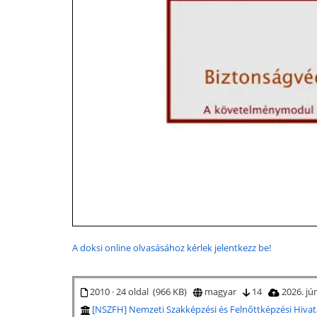
A doksi online olvasásához kérlek jelentkezz be!
2010 · 24 oldal (966 KB)
magyar
14
2026. jú
[NSZFH] Nemzeti Szakképzési és Felnőttképzési Hivat