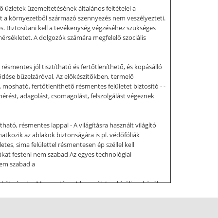
tek üzemeltetésének általános feltételei a
reket a környezetből származó szennyezés nem veszélyezteti.
. Biztosítani kell a tevékenység végzéséhez szükséges
mérsékletet. A dolgozók számára megfelelő szociális
mentes jól tisztítható és fertőtleníthető, és kopásálló
ződése bűzelzáróval, Az előkészítőkben, termelő
mosható, fertőtleníthető résmentes felületet biztosító - -
 kimérést, adagolást, csomagolást, felszolgálást végeznek
ató, résmentes lappal - A világításra használt világító
natkozik az ablakok biztonságára is pl. védőfóliák
es, sima felülettel résmentesen ép széllel kell
ákat festeni nem szabad Az egyes technológiai
sem szabad a
a két gépek, - Mosogatás, - A használaton kívüli eszközök,
biztosítani kell a portól és szennyeződéstől védett - -
eg folyóvíz takarításhoz ivóvíz minőségű víz használható.
csatornába való vezetés előtt kialakított homok és