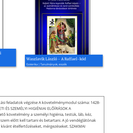
i
Waszlavik László - A Raffael-kód
Ezoterika | Tanulmányok, esszék
tási feladatok végzése A követelménymodul száma: 1428-
ETI ÉS SZEMÉLYI HIGIÉNIAI ELŐÍRÁSOK A
övetelmény a személyi higiénia, testük, láb, kéz,
szem előtt kell tartani és betartani. A jó vendéglátónak
m kívánt ételfertőzéseket, mérgezéseket. SZAKMAI