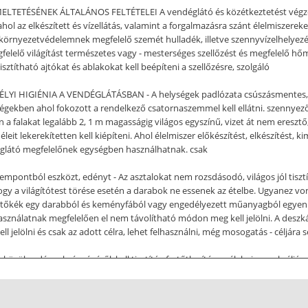
SÉNEK ÁLTALÁNOS FELTÉTELEI A vendéglátó és közétkeztetést végző üzle
 ahol az elkészített és vízellátás, valamint a forgalmazásra szánt élelmisze
környezetvédelemnek megfelelő szemét hulladék, illetve szennyvízelhelyezés
gfelelő világítást természetes vagy - mesterséges szellőzést és megfelelő hő
isztítható ajtókat és ablakokat kell beépíteni a szellőzésre, szolgáló
MÉLYI HIGIÉNIA A VENDÉGLÁTÁSBAN - A helységek padlózata csúszásmentes, rés
lységekben ahol fokozott a rendelkező csatornaszemmel kell ellátni. szennye
falakat legalább 2, 1 m magasságig világos egyszínű, vizet át nem eresztő, 
éleit lekerekítetten kell kiépíteni. Ahol élelmiszer előkészítést, elkészítést,
déglátó megfelelőnek egységben használhatnak. csak
mpontból eszközt, edényt - Az asztalokat nem rozsdásodó, világos jól tisztíth
hogy a világítótest törése esetén a darabok ne essenek az ételbe. Ugyanez vo
hústőkék egy darabból és keményfából vagy engedélyezett műanyagból egyenlet
asználatnak megfelelően el nem távolítható módon meg kell jelölni. A deszk
elölni és csak az adott célra, lehet felhasználni, még mosogatás - céljára 
zök, edények, épségéről. kell tisztítás-fertőtlenítés az élelmiszerrel céljár
tt mosogatót kell biztosítani. vagy érintkező hárommedencés anyagok részére 
ges. Előkészítéshez, kézmosáshoz ételkészítéshez, hideg- mosogatáshoz, mel
nnyvizet zárt rendszerben kell elvezetni. Az előkészítőkből a szennyvizet köz