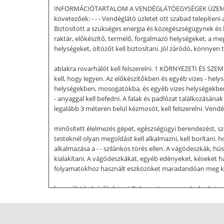
INFORMÁCIÓTARTALOM A VENDÉGLÁTÓEGYSÉGEK ÜZEMELTETÉ
követezőek: - - - Vendéglátó üzletet ott szabad telepíteni
Biztosított a szükséges energia és közegészségügynek és 
raktár, előkészítő, termelő, forgalmazó helységeket, a me
helységeket, öltözőt kell biztosítani. Jól záródó, könnyen t
ablakra rovarhálót kell felszerelni. 1 KÖRNYEZETI ÉS SZE
kell, hogy legyen. Az előkészítőkben és egyéb vizes - he
helységekben, mosogatókba, és egyéb vizes helységekben a 
- anyaggal kell befedni. A falak és padlózat találkozásának 
legalább 3 méteren belül kézmosót, kell felszerelni. Ven
minősített élelmezés gépet, egészségügyi berendezést, sze
testeknél olyan megoldást kell alkalmazni, kell borítani. 
alkalmazása a - - szilánkos törés ellen. A vágódeszkák, 
kialakítani. A vágódeszkákat, egyéb edényeket, késeket h
folyamatokhoz használt eszközöket maradandóan meg kell j
használat helyéről elvinni. Folyamatosan gondoskodni eszkö
és élelmiszerrel érintkező csomagoló csepptálcával elláto
tárolást. Takarításhoz, mosogatáshoz, biztosítása szüksé
Ez vonatkozik a hűtésre szolgáló jég készítésére is. A sze