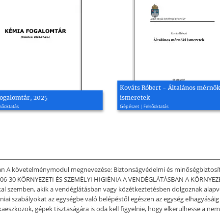
Kováts Róbert - Általános mérnök
ogalomtár, 2025
ismeretek
sőoktatás
Gépészet | Felsőoktatás
sban A követelménymodul megnevezése: Biztonságvédelmi és minőségbiztosí
SzT-006-30 KÖRNYEZETI ÉS SZEMÉLYI HIGIÉNIA A VENDÉGLÁTÁSBAN A KÖRNYEZ
mben, akik a vendéglátásban vagy közétkeztetésben dolgoznak alapvető k
éniai szabályokat az egységbe való belépéstől egészen az egység elhagyásáig 
eszközök, gépek tisztaságára is oda kell figyelnie, hogy elkerülhesse a ne