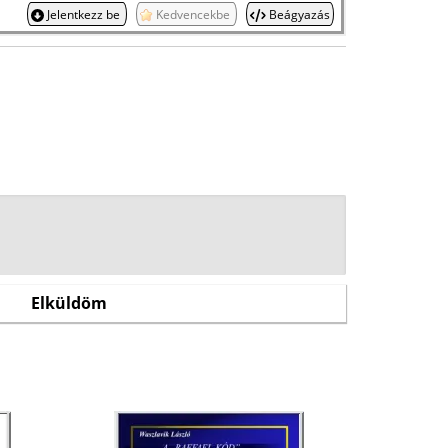
Jelentkezz be
Kedvencekbe
Beágyazás