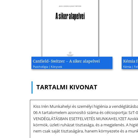
Canfield-Switzer - A siker alapelvei
Kémia f
Pszichológia | Könyvek
Kémia | Fel
TARTALMI KIVONAT
Kiss Irén Munkahelyi és személyi higiénia a vendéglátá
06 A tartalomelem azonosító száma és célcsoportja: 
VENDÉGLÁTÁSBAN ESETFELVETÉS MUNKAHELYZET Azokkal sze
körmök, üzleti ruházat tisztasága, és a megjelenés. A higi
nem csak saját tisztaságára, hanem környezete és a munka