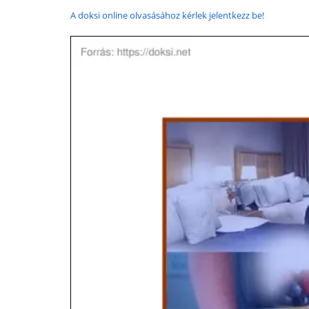
A doksi online olvasásához kérlek jelentkezz be!