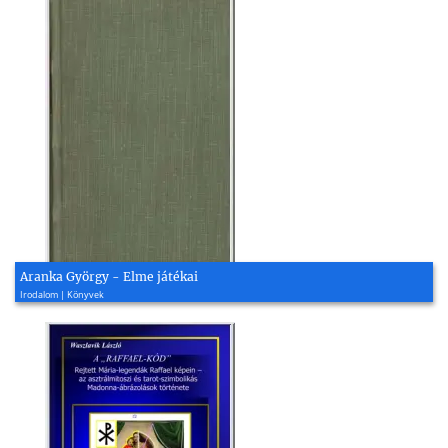
Aranka György - Elme játékai
Irodalom | Könyvek