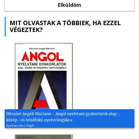
MIT OLVASTAK A TÖBBIEK, HA EZZEL
VÉGEZTEK?
Dévainé Angeli Mariann - Angol nyelvtani gyakorlatok alap-,
közép- és felsőfokú nyelvvizsgákra
Nyelvtanulás | Angol