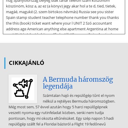
húg Spanyolország bélyeg diák tanár telefon szám köszönöm
köszönöm, kösz a, az ez (a könyv) jegy akar hol a te d, tied, tietek,
magáé, maguké (2. szem birtokos névmás) Russia see you sister
Spain stamp student teacher telephone number thank you thanks
the this (book) ticket want where your l UNIT 2 Szó accountant
address age American anything else apartment Argentina at home
aunt Kiejtés Jelentés könyvelõ cím (élet)kor amerikai valami más,
bármi más lakás (US) Argentína otthon (hat.) nagynéni Példa 4 big
boyfriend brother cake Can I have . ? Can I help? cheap chicken chips
chocolate coffee coffee bar cold college dancer daughter different
difficult drink easy egg exciting expensive fast father first name
CIKKAJÁNLÓ
French friendly girl girlfriend good grandfather grandmother
hamburger happy here here you are hi
A Bermuda háromszög
holiday horrible hot how much? how old? husband ice-cream
legendája
identity card Ireland nagy barát (lányé) fivér, öcs, báty torta,
sütemény Kaphatok ? Segíthetek? olcsó csirke hasábburgonya
Számtalan hajó és repülőgép tűnt el nyom
csokoládé kávé kávézó hideg; fázik fõiskola táncos lány(a vkinek)
nélkül a rejtélyes Bermuda háromszögben.
különbözõ nehéz (átv.) ital; iszik könnyû tojás izgalmas drága,
Még most sem, 57 évvel azután hogy 5 harci repülőgépnek
költséges gyors apa keresztnév francia barátságos lány barátnõ
veszett nyoma egy rutinfeladat közben, senki nem tudja
(fiúé) jó nagypapa nagymama hamburger boldog, örül itt tessék (itt
pontosan, hogy mi okozta eltűnésüket. Egy szép napon 5 hadi
van) szia szabadság,ünnep borzasztó forró, meleg mennyi? mennyi
repülőgép szállt fel a Floridai bázisról a Flight 19 fedőnevű
idõs? férj fagylalt, jégkrém személyazonosító (igazolvány) Írország 5