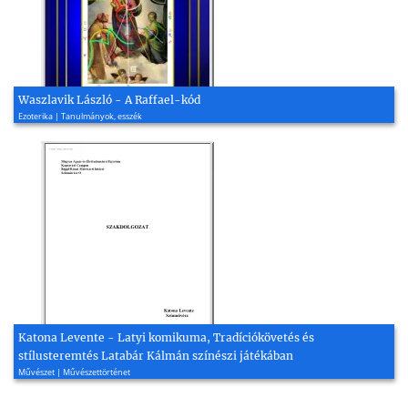
Waszlavik László - A Raffael-kód
Ezoterika | Tanulmányok, esszék
Katona Levente - Latyi komikuma, Tradíciókövetés és
stílusteremtés Latabár Kálmán színészi játékában
Művészet | Művészettörténet