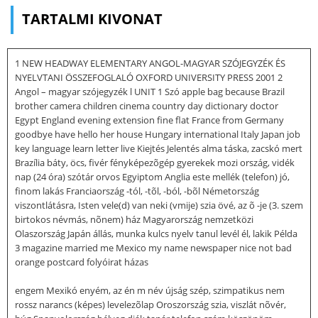
TARTALMI KIVONAT
1 NEW HEADWAY ELEMENTARY ANGOL-MAGYAR SZÓJEGYZÉK ÉS
NYELVTANI ÖSSZEFOGLALÓ OXFORD UNIVERSITY PRESS 2001 2
Angol – magyar szójegyzék l UNIT 1 Szó apple bag because Brazil
brother camera children cinema country day dictionary doctor
Egypt England evening extension fine flat France from Germany
goodbye have hello her house Hungary international Italy Japan job
key language learn letter live Kiejtés Jelentés alma táska, zacskó mert
Brazília báty, öcs, fivér fényképezõgép gyerekek mozi ország, vidék
nap (24 óra) szótár orvos Egyiptom Anglia este mellék (telefon) jó,
finom lakás Franciaország -tól, -tõl, -ból, -bõl Németország
viszontlátásra, Isten vele(d) van neki (vmije) szia övé, az õ -je (3. szem
birtokos névmás, nõnem) ház Magyarország nemzetközi
Olaszország Japán állás, munka kulcs nyelv tanul levél él, lakik Példa
3 magazine married me Mexico my name newspaper nice not bad
orange postcard folyóirat házas
engem Mexikó enyém, az én m név újság szép, szimpatikus nem
rossz narancs (képes) levelezõlap Oroszország szia, viszlát nõvér,