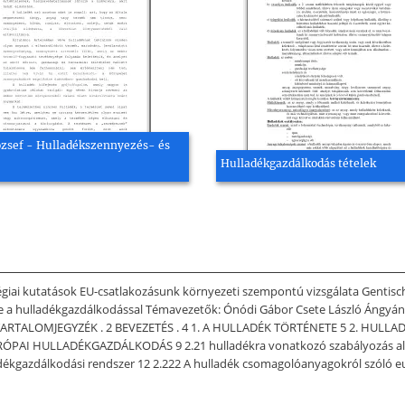
ózsef - Hulladékszennyezés- és
Hulladékgazdálkodás tételek
i kutatások EU-csatlakozásunk környezeti szempontú vizsgálata Gentischer
se a hulladékgazdálkodással Témavezetők: Ónódi Gábor Csete László Ángyán 
 TARTALOMJEGYZÉK . 2 BEVEZETÉS . 4 1. A HULLADÉK TÖRTÉNETE 5 2. HUL
I HULLADÉKGAZDÁLKODÁS 9 2.21 hulladékra vonatkozó szabályozás alap
ékgazdálkodási rendszer 12 2.222 A hulladék csomagolóanyagokról szóló eu