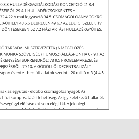
: 20 3.3 HULLADÉKGAZDÁLKODÁSI KONCEPCIÓ 21 3.4
GÉSEIRŐL 29 4.1 HULLADÉKCSÖKKENTÉS =
 32 4.22 A mai fogyasztó 34 5. CSOMAGOLÓANYAGOKRÓL
AÚJHELY 48 6.6 DEBRECEN 49 6.7 AZ EDDIGI SZELEKTÍV
I DÖNTÉSEKBEN 52 7.2 HÁZTARTÁSI HULLADÉKGYŰJTÉS,
ÉDŐ TÁRSADALMI SZERVEZETEK (A MEGELŐZÉS
ÉK MUNKA SZÖVETSÉG (HUMUSZ) ÁLLÁSPONTJA 67 9.1 AZ
EVÉKENYSÉGI SORRENDRŐL: 73 9.5 PROBLÉMAKEZELÉS
FEJEZÉSRŐL: 79 10. A GÖDÖLLŐI DECENTRALIZÁLT
évente - becsült adatok szerint - 20 millió m3 (4-4.5
pnak az egyutas - eldobó csomagolóanyagok Az
a házi komposztálási lehetőség. Az így keletkező hulladék
égügyi előírásokat sem elégíti ki. A jelenlegi
leteket a szelektív hulladékgyűjtés bevezetésére, kevés
asági szabályozásban látják. Az
z EU hulladékgazdálkodási normatívái alátámasztják azt,
efüggéseket keressünk a fogyasztói szokások és a hulladék