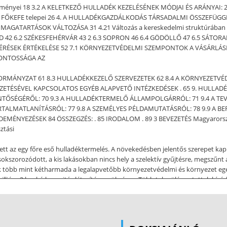
eredményei 18 3.2 A KELETKEZŐ HULLADÉK KEZELÉSÉNEK MÓDJAI ÉS ARÁNYAI
A FŐKEFE telepei 26 4. A HULLADÉKGAZDÁLKODÁS TÁRSADALMI ÖSSZEFÜG
AGATARTÁSOK VÁLTOZÁSA 31 4.21 Változás a kereskedelmi struktúrában
 42 6.2 SZÉKESFEHÉRVÁR 43 2 6.3 SOPRON 46 6.4 GÖDÖLLŐ 47 6.5 SÁTORALJ
LMÉRÉSEK ÉRTÉKELÉSE 52 7.1 KÖRNYEZETVÉDELMI SZEMPONTOK A VÁSÁRLÁS
FONTOSSÁGA AZ
NKORMÁNYZAT 61 8.3 HULLADÉKKEZELŐ SZERVEZETEK 62 8.4 A KÖRNYEZETV
ZETÉSÉVEL KAPCSOLATOS EGYÉB ALAPVETŐ INTÉZKEDÉSEK . 65 9. HULLAD
ENTŐSÉGÉRŐL: 70 9.3 A HULLADÉKTERMELŐ ÁLLAMPOLGÁRRÓL: 71 9.4 A T
ÁRTALMATLANÍTÁSRÓL: 77 9.8 A SZEMÉLYES PÉLDAMUTATÁSRÓL: 78 9.9 A BE
NYEZÉSEK 84 ÖSSZEGZÉS: . 85 IRODALOM . 89 3 BEVEZETÉS Magyarországon 
sztási
tt az egy főre eső hulladéktermelés. A növekedésben jelentős szerepet ka
okszorozódott, a kis lakásokban nincs hely a szelektív gyűjtésre, megszűnt 
ók több mint kétharmada a legalapvetőbb környezetvédelmi és környezet egészs
lió m3 lerakó kapacitás létesítése szükséges. Több településen tettek kísér
üliségben, a feldolgozóipar hiányában, valamint az kialakulatlan jogi és gazd
ló csatlakozással nem szűnnek meg, sőt erősödhetnek. Ez a tény, valamint a
es: minimalizálás, regionalitás, szelektivitás. Célunk, hogy közvetlen össz