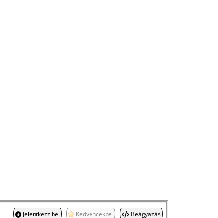
Jelentkezz be
Kedvencekbe
Beágyazás