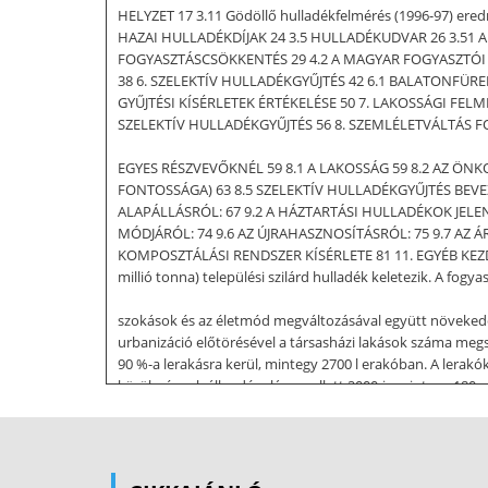
HELYZET 17 3.11 Gödöllő hulladékfelmérés (1996-97) 
HAZAI HULLADÉKDÍJAK 24 3.5 HULLADÉKUDVAR 26 3.51 
FOGYASZTÁSCSÖKKENTÉS 29 4.2 A MAGYAR FOGYASZTÓI M
38 6. SZELEKTÍV HULLADÉKGYŰJTÉS 42 6.1 BALATONFÜRED
GYŰJTÉSI KÍSÉRLETEK ÉRTÉKELÉSE 50 7. LAKOSSÁGI FE
SZELEKTÍV HULLADÉKGYŰJTÉS 56 8. SZEMLÉLETVÁLTÁS 
EGYES RÉSZVEVŐKNÉL 59 8.1 A LAKOSSÁG 59 8.2 AZ Ö
FONTOSSÁGA) 63 8.5 SZELEKTÍV HULLADÉKGYŰJTÉS BEVE
ALAPÁLLÁSRÓL: 67 9.2 A HÁZTARTÁSI HULLADÉKOK JEL
MÓDJÁRÓL: 74 9.6 AZ ÚJRAHASZNOSÍTÁSRÓL: 75 9.7 AZ 
KOMPOSZTÁLÁSI RENDSZER KÍSÉRLETE 81 11. EGYÉB KEZDEMÉ
millió tonna) települési szilárd hulladék keletezik. A fogya
szokások és az életmód megváltozásával együtt növekede
urbanizáció előtörésével a társasházi lakások száma megs
90 %-a lerakásra kerül, mintegy 2700 l erakóban. A lerak
körülmények állandósulása mellett 2000-ig mintegy 180 mil
sikerrel. Ennek okait a szakemberek a lakossági érdeknélk
utóbbi hét év változási folyamatai az Európai Unióhoz va
hogy a h azai hulladékgazdálkodásban új szemlélet szükség