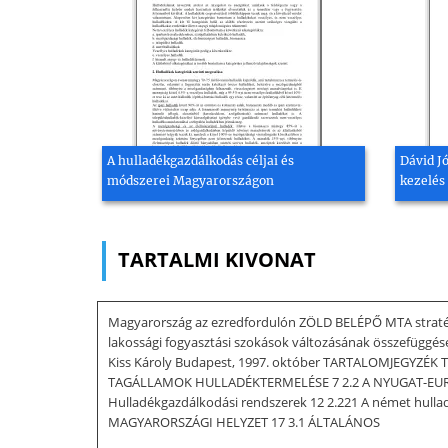
A hulladékgazdálkodás céljai és
Dávid J
módszerei Magyarországon
kezelés
TARTALMI KIVONAT
Magyarország az ezredfordulón ZÖLD BELÉPŐ MTA stratégia
lakossági fogyasztási szokások változásának összefüggé
Kiss Károly Budapest, 1997. október TARTALOMJEGYZÉK
TAGÁLLAMOK HULLADÉKTERMELÉSE 7 2.2 A NYUGAT-EURÓPA
Hulladékgazdálkodási rendszerek 12 2.221 A német hullad
MAGYARORSZÁGI HELYZET 17 3.1 ÁLTALÁNOS