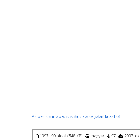
A doksi online olvasásához kérlek jelentkezz be!
1997 · 90 oldal (548 KB)
magyar
97
2007. ok