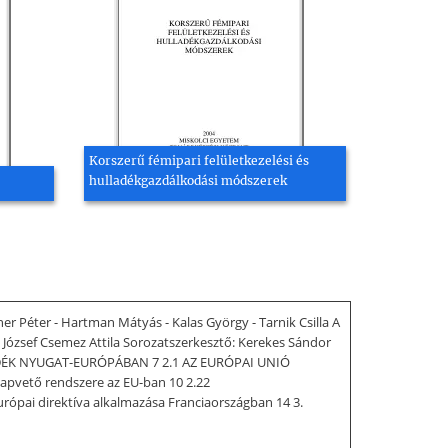
Korszerű fémipari felületkezelési és
hulladékgazdálkodási módszerek
 Péter - Hartman Mátyás - Kalas György - Tarnik Csilla A
József Csemez Attila Sorozatszerkesztő: Kerekes Sándor
LADÉK NYUGAT-EURÓPÁBAN 7 2.1 AZ EURÓPAI UNIÓ
vető rendszere az EU-ban 10 2.22
rópai direktíva alkalmazása Franciaországban 14 3.