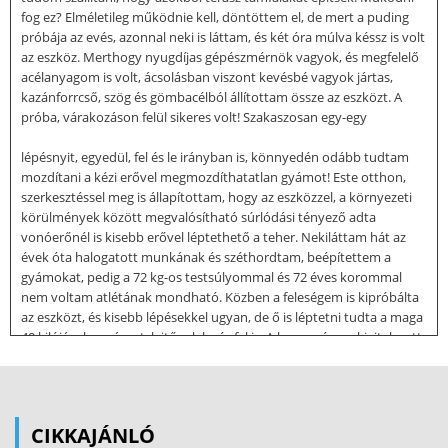
fog ez? Elméletileg működnie kell, döntöttem el, de mert a puding
próbája az evés, azonnal neki is láttam, és két óra múlva késsz is volt
az eszköz. Merthogy nyugdíjas gépészmérnök vagyok, és megfelelő
acélanyagom is volt, ácsolásban viszont kevésbé vagyok jártas,
kazánforrcső, szög és gömbacélból állítottam össze az eszközt. A
próba, várakozáson felül sikeres volt! Szakaszosan egy-egy
lépésnyit, egyedül, fel és le irányban is, könnyedén odább tudtam
mozdítani a kézi erővel megmozdíthatatlan gyámot! Este otthon,
szerkesztéssel meg is állapítottam, hogy az eszközzel, a környezeti
körülmények között megvalósítható súrlódási tényező adta
vonóerőnél is kisebb erővel léptethető a teher. Nekiláttam hát az
évek óta halogatott munkának és széthordtam, beépítettem a
gyámokat, pedig a 72 kg-os testsúlyommal és 72 éves korommal
nem voltam atlétának mondható. Közben a feleségem is kipróbálta
az eszközt, és kisebb lépésekkel ugyan, de ő is léptetni tudta a maga
40 kilójával a gyámot, lejtőnek le, és fel is. A hevenyészve kivitelezett
eszköz két szélső állását az 1 és 2 sz. fotó mutatja be 1. sz fotó
Léptetésre készen 2. sz fotó Léptetés után 2 Az eszköz csúcsához
erősített kötél húzása hatására a csúcs körív mentén elmozdul,
közben a terhet kissé megemeli, és a húzás
CIKKAJÁNLÓ