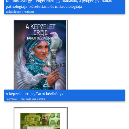
Komlós György - Fogeredetű gyulladások, a pyogén gyulladás
pathológiája, kórélettana és mikrobiológiája
Egészségügy | Fogászat
A képzelet ereje, Tarot kézikönyv
Ezoterika | Tanulmányok, esszék