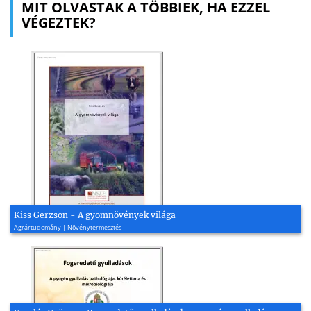
MIT OLVASTAK A TÖBBIEK, HA EZZEL
VÉGEZTEK?
Kiss Gerzson - A gyomnövények világa
Agrártudomány | Növénytermesztés