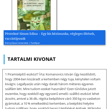
Péntekné Simon Edina - Egy kis kézimunka, végleges öltések,
varrástípusok
Könnyűipari ismeretek | Textilipar
TARTALMI KIVONAT
1 Piramisépítő eszköz!? Írta: Komanovics István Úgy kezdődött,
hogy 2004-ben kiszáradt a kertemben négy tuja, kénytelen voltam
kivágni. Legallyazás után négy darab három méteres egyenes
szálfám lett. Mire tudom ezeket használni? Ezen tűnődve jutott
eszembe, hogy ezekből egy egyszerű emelő–szállító eszközt lehet
ácsolni, amivel a 36 db, régóta beépítésre váró 350 kg-os vasbeton
gyámokat, a 10 % emelkedésű kertemben, a beépítési helyére
tudom szállítani, hogy azokból terasz támfalakat építsek. Működni