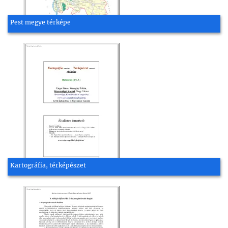
Pest megye térképe
Kartográfia, térképészet