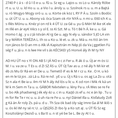
2740 P c á s - d û l õ e u. u. fû u. Sz eg u. Lajos u. ss Lo u. Károly Róbe
rt u. u. U. u. ld Ho u. u. a Vio l u. ároly u. u. Szolnok rs u. u. m a Bajtá
u. ró Mogyo Mogy oró u. u. u. Körte ok köz L RY P Á u. Szoln s Bodóc
u. út ÚT U. u. u. Abony vá. óca Szam ok rtir NYÁ u. n mi u. E60 ich K u.
s Illés Mónu u. Knéz yi on rd k 4 ÚT U. za Gé u. yu G Méri M ike sK ele
m Illé en ár eyK Vécs s y ol E. ss Ki Szt. M u. Tó t Bé h Á. ke u. u. Gá
Homo t ág . y u z Já István Al rg Ge u. agy N ely u. sándor S JO LA vin
la y MÁRIA TERÉZIA L. th ss u Ko u. lé et. u. zk u. Má u. ns ttó án tm
ron János bi O an rm o Alk iÁ Kapisztrán m Nép Jó da Va j ggetlen Fü
ség F u. Já u. n is lwe He vil s ás KÉCSKEI yS Honvé ály ih M ty NY
AD HU ÚT no s YI ON AB S I JÁ NO e c zi Fer u. R ák ó u. ÚJ ar m ös U.
M. I u. va ze u. T Es u. d ZI SZ ÁS u. ÚT ÚJ Tav as u. z né ály h Mi kir et
éb zs Mu Er Rá en er De u. u. Temetõ iF es ik M r cz u. Ke . O H. u kó
en m le tá jos . zá Lá u. ltá re nd . yE u u. Új s Rá s u. os ag La Zo u. otá
Sz n ala rt Be ia u. ilm rV M h ály Ad lós u lic u. K od ron i Mik rk ká un
M k m Sem m Ta u. u. GÁBOR Névtelen u. lény Pa u. rÁ Wes se re Fe
u. bo Alk phadsereg J ék ely éz u. c in u. KazJó zs ef u. nc e án lip . Tu u
m for Re Te r nc u. u. á uh ria re Fe u. u. nyi Dániel illa u. Kisfaludy Zolt
g Ká án Ár roly Zs. pá u. d u . Th Sza ök bad öly ság Imre Ga ál M ikló s
u. ós ikl iM ny sé rc U. .u ÚJSZÁS ZI Ibo ly a Ko szt aJ . u ÚT fû Sz eg
Kosztolányi Dezsõ u. s Ba tt u. n st yé be Se L. Be zy At t u.