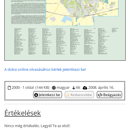
A doksi online olvasásához kérlek jelentkezz be!
2000 · 1 oldal (144 KB)
magyar
66
2008. április 16.
Jelentkezz be
Kedvencekbe
Beágyazás
Értékelések
Nincs még értékelés. Legyél Te az első!