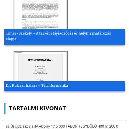
Timár-Székely - A térképi tájékozódás és helymeghatározás
alapjai
Dr. Kulcsár Balázs - Térinformatika
TARTALMI KIVONAT
sz Új Újsz ász s á ilv Abony 1:15 000 TÁBORHEGYDÛLÕ 400 m 200 0