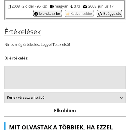
2008 · 2 oldal (95 KB)
magyar
373
2008. június 17.
Jelentkezz be
Kedvencekbe
Beágyazás
Értékelések
Nincs még értékelés. Legyél Te az első!
Új értékelés:
MIT OLVASTAK A TÖBBIEK, HA EZZEL