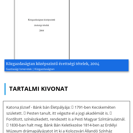
Közgazdaságtan középszintű érettségi tételek, 2004
Gazdasági Ismeretek | Közgazdaságtan
TARTALMI KIVONAT
Katona József - Bánk bán Életpályája:  1791-ben Kecskeméten
született.  Pesten tanult, itt végezte el a jogi akadémiát is. 
Fordított, színészkedett, rendezett is a Pesti Magyar Színtársulatnál.
 1830-ban halt meg. Bánk Bán Keletkezése 1814-ben az Erdélyi
Múzeum drámapályázatot írt ki a Kolozsvári Állandó Színház