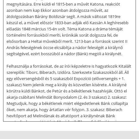
megnyitására. Erre küldi el 1815-ben a művét Katona, reakciót
azonban nem kap Ekkor azonban átdolgozza művét, az
átdolgozásban Bárány Boldizsár segít. A másik változat 1819re
készül el, a művet először 1833-ban adják elő Kassán A leghíresebb
előadás 1848 március 15-én volt. Téma Katona a dráma témáját
történelmi forrásokból meríti, krónikák sorát dolgozza fel, de
elsősorban a Heltai művekből merít. 1213-ban a források szerint II
András feleségének öccse elcsábítja a nádor feleségét a királynő
segítségével, ezért bosszúból a nádor (Bánk) megöli a királynét.
Felhasználja a forrásokat, de az írói képzeletre is hagyatkozik Kitalált
szereplők: Tiborc, Biberach, Izidóra. Szerkezete Szakaszokból áll. Áll
egy előversengésből és 5 szakaszból Expozíció (előversengés + 1.
szakasz) Nem jelenik meg a király és közvetlen kísérete. A királyné
körútra küldi Bánkot, de Petúr és a békétlenek hazahívják. Ottó el
akarja csábítani Melindát Bonyodalom (2. és 3 szakasz) 2. szakasz:
Megtudjuk, hogy a békétlenek miért elégedetlenek Bánk csillapítja
őket, nem akarja, hogy ártatlan vér folyjon. 3. szakasz: Biberach
hevítőport ad Melindának és altatóport a királynénak Bánk
megtudja, hogy mi történt. Megjelenik Tiborc, felelőssé teszi
Gertrudist, amiért lopni kényszerült Tetőpont (4. szakasz) Gertrudis
és Bánk veszekednek, melynek végén megöli a királynét. A haza és a