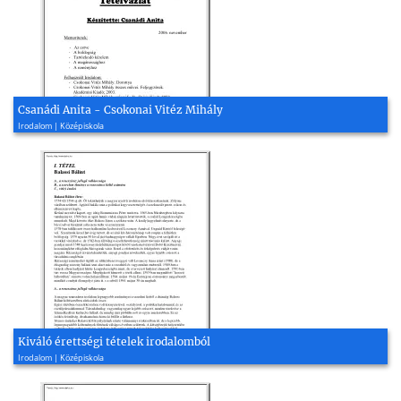
Csanádi Anita - Csokonai Vitéz Mihály
Irodalom | Középiskola
Kiváló érettségi tételek irodalomból
Irodalom | Középiskola