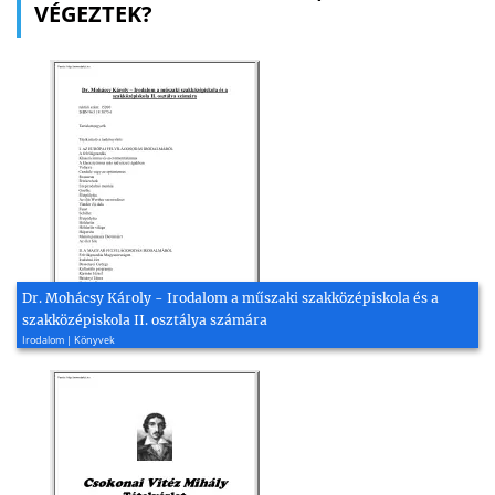
VÉGEZTEK?
Dr. Mohácsy Károly - Irodalom a műszaki szakközépiskola és a
szakközépiskola II. osztálya számára
Irodalom | Könyvek