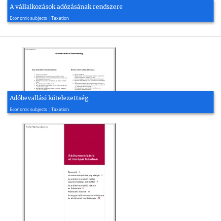
A vállalkozások adózásának rendszere
2009, 39 page(s)
Economic subjects | Taxation
Adóbevallási kötelezettség
2009, 1 page(s)
Economic subjects | Taxation