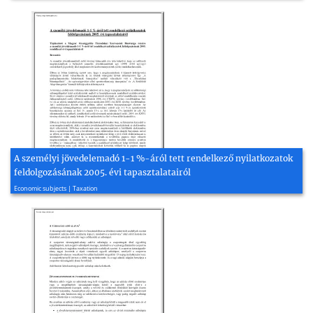
A személyi jövedelemadó 1-1 %-áról tett rendelkező nyilatkozatok
feldolgozásának 2005. évi tapasztalatairól
2006, 11 page(s)
Economic subjects | Taxation