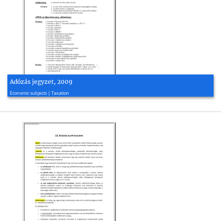
Adózás jegyzet, 2009
2009, 13 page(s)
Economic subjects | Taxation