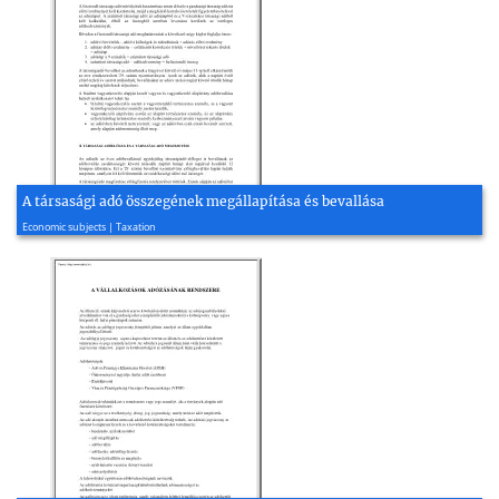
A társasági adó összegének megállapítása és bevallása
2022, 4 page(s)
Economic subjects | Taxation