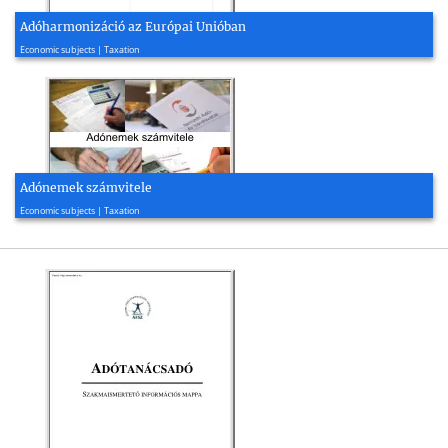
Adóharmonizáció az Európai Unióban
2003, 31 page(s)
Economic subjects | Taxation
Adónemek számvitele
2014, 68 page(s)
Economic subjects | Taxation