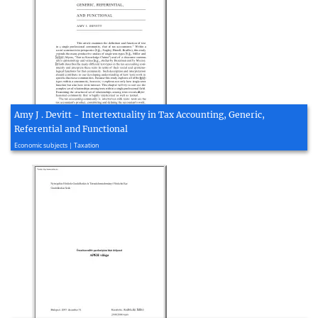
Amy J . Devitt - Intertextuality in Tax Accounting, Generic,
Referential and Functional
2004, 22 page(s)
Economic subjects | Taxation