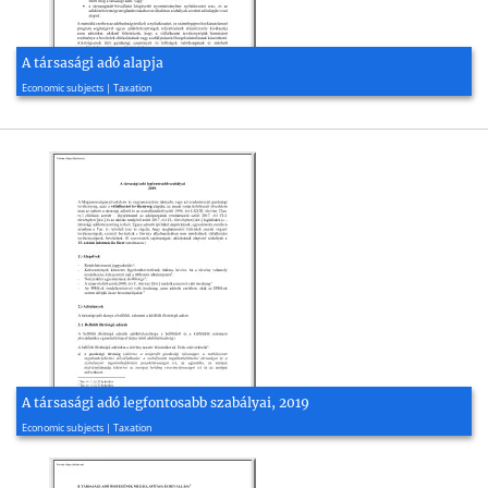
A társasági adó alapja
2022, 13 page(s)
Economic subjects | Taxation
A társasági adó legfontosabb szabályai, 2019
2019, 27 page(s)
Economic subjects | Taxation