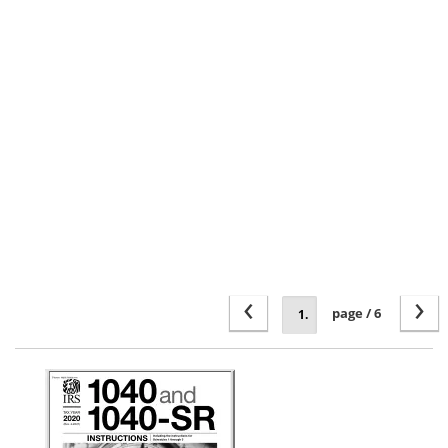
‹
›
page / 6