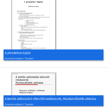
A jövedelem fajtái
2009, 3 page(s)
Economic subjects | Taxation
A kettős adóztatást elkerülő módszerek, Munkavállalók adózása
2018, 32 page(s)
Economic subjects | Taxation