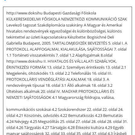
http://www.doksihu Budapesti Gazdasági Főiskola
KÜLKERESKEDELMI FŐISKOLA NEMZETKÖZI KOMMUNIKÁCIÓ SZAK
Levelező tagozat Szakdiplomácia szakirány A Magyar és Amerikai
hivatalos rendezvények egyezőségei és különbözőségei, különös
tekintettel az üzleti kapcsolatokra Készítette: Bogisichné Deli
Gabriella Budapest, 2005. TARTALOMJEGYZÉK BEVEZETÉS 5. oldal I. A
PROTOKOLL ALAPFOGALMAI, KIALAKULÁSA, SAJÁTOSSÁGAI 7. oldal
1.1 Történeti visszatekintés 7. oldal 1.2 Alapfogalmak 8.oldal
http://www.doksihu II. HIVATALOS ÉS VÁLLALATI SZABÁLYOK,
ÉRINTKEZÉSI FORMÁK 13. oldal 2. Személyes érintkezés 13. oldal 2.1
Megjelenés, öltözködés 13. oldal 2.2 Telefonálás 16. oldal III.
PROTOKOLLÁRIS VENDÉGLÁTÁSI ALKALMAK 18. oldal 3. A
rendezvények típusai 18. oldal 3.1 Álló alkalmak 18. oldal 3.2
Ültetéses alkalmak 20. oldal IV. MAGYAR PROTOKOLLÁRIS ÉS
NEMZETI SAJÁTOSSÁGOK 4.1 Magyarország földrajza, vallása,
kommunikációs szokásai 4.2 Szokásrendszer 22. oldal 22. oldal 24.
oldal 4.21 Köszönés, üdvözlés 4.22 Bemutatkozás 4.23 Bemutatás
4.24 Névjegy 4.25 Megszólítás 25. oldal 27. oldal 28. oldal 28. oldal 31.
oldal 4.26 Tárgyalás 4.27 Társalgás 4.28 Étkezési kultúra 4.29 Egyéb
magyar sajátosságok 32. oldal 33. oldal 35. oldal 37. oldal 4.3 Írásbeli