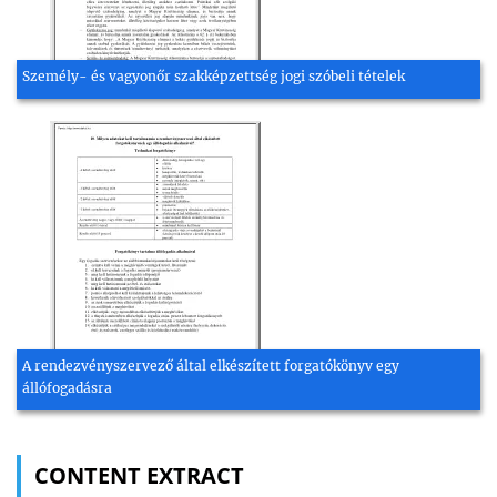
Személy- és vagyonőr szakképzettség jogi szóbeli tételek
A rendezvényszervező által elkészített forgatókönyv egy
állófogadásra
CONTENT EXTRACT