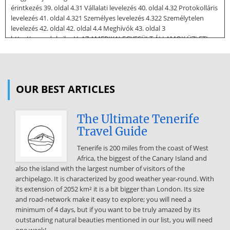
érintkezés 39. oldal 4.31 Vállalati levelezés 40. oldal 4.32 Protokolláris
levelezés 41. oldal 4.321 Személyes levelezés 4.322 Személytelen
levelezés 42. oldal 42. oldal 4.4 Meghívók 43. oldal 3
http://www.doksihu V. AZ AMERIKAI EGYESÜLT ÁLLAMOK ÜZLETI
KULTÚRÁJA ÉS SZOKÁSRENDSZERE 44. oldal 5.1 Az USA földrajzi
elhelyezkedése, történelme 44. oldal 5.2 Az amerikaiakról 45. oldal
5.3 Aktualitás 45. oldal 5.4 A hétköznapi viselkedés sajátosságai 45.
oldal 5.41 Megszólítás, kommunikáció 5.42 Kézfogás, kézjelek 5.43
OUR BEST ARTICLES
Névjegycsere 5.44 Öltözködés 5.45
Pontosság 5.46 Dohányzás 5.47 Kapcsolatteremtés 5.48 Tabutémák,
The Ultimate Tenerife
társalgás 5.49 Tárgyalás, előadás 5.410 Telefonálás 5.411 Vendéglátás
Travel Guide
5.412 Borravaló 5.413 Ajándékozás 5.414 Virágkultusz 5.415
Biztonság 47. oldal 49. oldal 49. oldal 50. oldal 51. oldal 52. oldal 52.
Tenerife is 200 miles from the coast of West
oldal 54. oldal 55. oldal 58. oldal 59. oldal 60. oldal 60. oldal 61. oldal
Africa, the biggest of the Canary Island and
62. oldal VI. A KÉT KULTÚRA KÖZÖTTI ELTÉRÉSEK VII. ÖSSZEGZÉS,
also the island with the largest number of visitors of the
VÉLEMÉNY 63. oldal 67. oldal A MAGYAR ÉS AMERIKAI HIVATALOS
archipelago. It is characterized by good weather year-round. With
RENDEZVÉNYEK EGYEZŐSÉGEI ÉS KÜLÖNBÖZŐSÉGEI, KÜLÖNÖS
its extension of 2052 km² it is a bit bigger than London. Its size
TEKINTETTEL AZ ÜZLETI KAPCSOLATOKRA BEVEZETÉS Az utóbbi
and road-network make it easy to explore; you will need a
évtizedekben folyamatosan nőtt mind az üzleti életben, mind a
minimum of 4 days, but if you want to be truly amazed by its
magánéletben a kultúrált, szabályozott viselkedés elsajátítása iránti
outstanding natural beauties mentioned in our list, you will need
igény. Bármilyen együttműködésről, kapcsolatról is beszélünk,
one week!