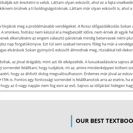
álják ezt éreztetni is velük. Láttam olyan esküvőt, ahol ez a fajta viselke
nem örülnek a ti boldogságotoknak. Láttam már olyan esküvőt is, ahol a cs
a hívjátok meg a problémásabb vendégeket. 4 Rossz időgazdálkodás Sokan a
: A sminkes, fodrász nem készül el a megbeszélt időre, nem érnek át egyik hel
ilyenek elkerülésére az engem választó pároknak mindig betervezek némi plus
gész nap forgatókönyve. Ezt túl sem szabad tervezni, főleg ha már a vendég
agas elvárások Sokan gyönyörű esküvőt álmodnak meg, rózsákkal teli dekorác
tak, az jóval drágább, mint azt ők elképzelték. A luxuskiadásokra sajnos ál
i sorrendet felállítani, hogy tudjátok, mi az, amire mindenképpen költeni 
azért, hogy az áhított dolog megvalósulhasson. Érdemes már jóval az esküv
 +15% is. Fontos egy fontossági sorrendet is felállítanotok arra az esetre, 
ogy az ő nagy napján nem fog esni az eső. Sajnos az időjárást hidegen hag
nk. Készülhetünk egy B tervvel arra az esetre, ha elkezd esni az eső. Gondolo
vonulni. Kreatív fotózásnál is érdemes nem csak kinti helyszíneket betervezn
att kérik fel az egyik ismerőst fotózni vagy sminkelni. Sokszor olyan esete
 tűnik, amíg nem szembesül a pár a végeredménnyel. Mivel ingyen, szívesség
OUR BEST TEXTBO
od reklamálni. Sokan elfelejtik, hogy a vendég, meghívottként fogja ellátni a 