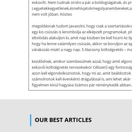
esküvőt. Nem tudnak örülni a pár a boldogságának, és prób
Legyetekkegyetlenek,ésnehívjatokmegolyanembereket,akik
nem volt jóban. Köztes
megoldásnak tudom javasolni, hogy csak a szertartásokr
egy kis csúszás is lerombolja az elképzelt programokat. pl
eltolódás alakuljon ki, amit nap közben be kell hozni Az 
hogy ha lenne valamilyen csúszás, akkor se boruljon az e
várakozás miatt a nagy nap. 5 Alacsony költségvetés – m
kezdődnek, amikor szembesülnek azzal, hogy amit elgondol
esküvői költségvetés tervezésekor Célszerű egy fontosság
azon kell elgondolkoznotok, hogy mi az, amit beáldoztok 
számolnotok kell évenkénti drágulással is, ami lehet akár
figyelmen kívül hagyása Számos pár reménykedik abban, h
kedve, esni is fog A reménykedésnél azért többet is tehetü
érdemes egy benti helyszínt is nézni, ahova van időtök át
szolgáltatói feledatokat Nagyon sokan költséglefaragás mi
meg tudnának bízni egy szakembert Ez nagyszerű ötletnek
OUR BEST ARTICLES
ha valamit nem úgy csinálnak, ahogy eltervezted, nincs jog