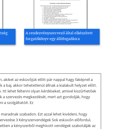
tség
A rendezvényszervező által elkészített
forgatókönyv egy állófogadásra
akiket az esküvőjük előtt pár nappal hagy faképnél a
 baj, akkor tehetetlenül állnak a kialakult helyzet előtt.
 Itt lehet feltenni olyan kérdéseket, amivel kiszűrhetőek
ák a szervezés megkezdését, mert azt gondolják, hogy
i a szolgáltatóit. Ez
 maradnak szabadon. Ezt azzal lehet kivédeni, hogy
szervezése 3 Kényszervendégek Sok esküvőn előfordul,
setben a kényszerből meghívott vendégek szabotálják az