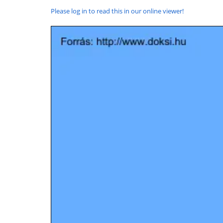
Please log in to read this in our online viewer!