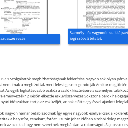
Személy- és vagyonőr szakképzet
szusszervezés
jogi szóbeli tételek
1 Szolgáltatók megbízhatóságának felderítése Nagyon sok olyan pár van, 
t nem írnak a megbízottal, mert feleslegesnek gondolják Amikor megtörténik a
at Az egyik leghatásosabb eszköz a csalók kiszűrésére a személyes találkozó.
k véleményezték? 2 Későn elkezde esküvőszervezés Sokszor a párok halogatj
ári időszakban tartja az esküvőjét, annak előtte egy évvel ajánlott lefoglaln
atók nagyon hamar betáblázódnak Így egyre nagyobb eséllyel csak a kóklerek
itek a helyszínt, zenekart, fotóst. Ezután jöhet időben a többi dolog meg
nek az az oka, hogy nem szeretnék megbántani a rokonságot. Sajnos sok e