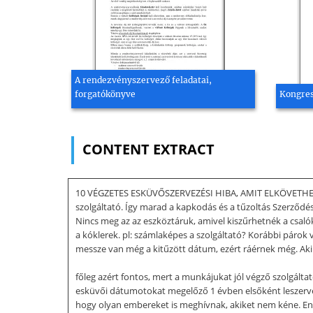
A rendezvényszervező feladatai,
forgatókönyve
Kongres
CONTENT EXTRACT
10 VÉGZETES ESKÜVŐSZERVEZÉSI HIBA, AMIT ELKÖVETHETSZ 
szolgáltató. Így marad a kapkodás és a tűzoltás Szerződés
Nincs meg az az eszköztáruk, amivel kiszűrhetnék a csalók
a kóklerek. pl: számlaképes a szolgáltató? Korábbi páro
messze van még a kitűzött dátum, ezért ráérnek még. Aki ny
főleg azért fontos, mert a munkájukat jól végző szolgált
esküvői dátumotokat megelőző 1 évben elsőként leszervez
hogy olyan embereket is meghívnak, akiket nem kéne. En