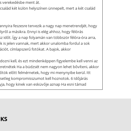
dés verekedésbe ment át.
alád két külön helyszínen ünnepelt, mert a két család
nnyira feszesre tervezik a nagy nap menetrendjét, hogy
yről a másikra. Ennyi is elég ahhoz, hogy félórás
z időt. Így a nap folyamán van többször félóra-óra arra,
ek is jelen vannak, mert akkor unalomba fordul a sok
iót, címlapszerű fotókat. A bajok, akkor
dozni kell, és ezt mindenképpen figyelembe kell venni az
szeretnétek Ha a büdzsét nem nagyon lehet bővíteni, akkor
őtök előtt felmérnetek, hogy mi menynyibe kerül. Itt
ha esetleg kompromisszumot kell hoznotok. 6 Időjárás
yja, hogy kinek van esküvője aznap Ha esni támad
k itt például arra, ha szabadtéren lesz a szertartás, akkor
i, hanem benti helyszíneket is. 7 Ismerősökre bízni
kben is élnek az ilyen lehetőséggel, amikor kényelmesen
ből csinálták az ismerősök ezeket a szolgáltatásokat,
OKS
feladatokat Ez azt jelenti, hogy letudja,