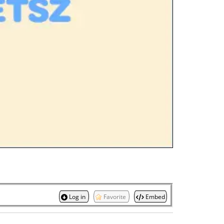
Log in
Favorite
Embed