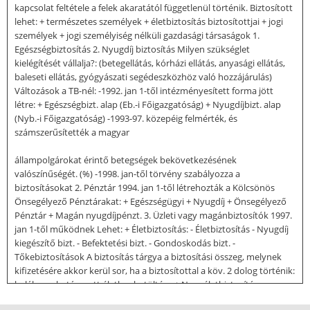
kapcsolat feltétele a felek akaratától függetlenül történik. Biztosított
lehet: + természetes személyek + életbiztosítás biztosítottjai + jogi
személyek + jogi személyiség nélküli gazdasági társaságok 1.
Egészségbiztosítás 2. Nyugdíj biztosítás Milyen szükséglet
kielégítését vállalja?: (betegellátás, kórházi ellátás, anyasági ellátás,
baleseti ellátás, gyógyászati segédeszközhöz való hozzájárulás)
Változások a TB-nél: -1992. jan 1-től intézményesített forma jött
létre: + Egészségbizt. alap (Eb.-i Főigazgatóság) + Nyugdíjbizt. alap
(Nyb.-i Főigazgatóság) -1993-97. közepéig felmérték, és
számszerűsítették a magyar
állampolgárokat érintő betegségek bekövetkezésének
valószínűségét. (%) -1998. jan-től törvény szabályozza a
biztosításokat 2. Pénztár 1994. jan 1-től létrehozták a Kölcsönös
Önsegélyező Pénztárakat: + Egészségügyi + Nyugdíj + Önsegélyező
Pénztár + Magán nyugdíjpénzt. 3. Üzleti vagy magánbiztosítók 1997.
jan 1-től működnek Lehet: + Életbiztosítás: - Életbiztosítás - Nyugdíj
kiegészítő bizt. - Befektetési bizt. - Gondoskodás bizt. -
Tőkebiztosítások A biztosítás tárgya a biztosítási összeg, melynek
kifizetésére akkor kerül sor, ha a biztosítottal a köv. 2 dolog történik:
halál, meghatározott életkor betöltése + Nem életbiztosítás: -
Betegbizt. - Balesetbizt. - Vagyonbizt. Ezek is biztosítási összegre