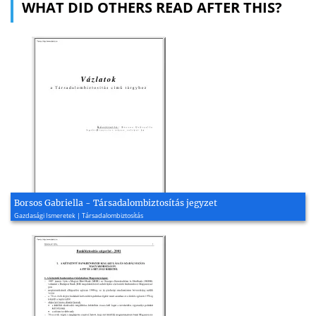
WHAT DID OTHERS READ AFTER THIS?
Borsos Gabriella - Társadalombiztosítás jegyzet
Gazdasági Ismeretek | Társadalombiztosítás