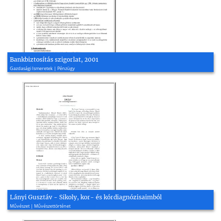
Bankbiztosítás szigorlat, 2001
Gazdasági Ismeretek | Pénzügy
Lányi Gusztáv - Sikoly, kor- és kórdiagnózisaimból
Művészet | Művészettörténet