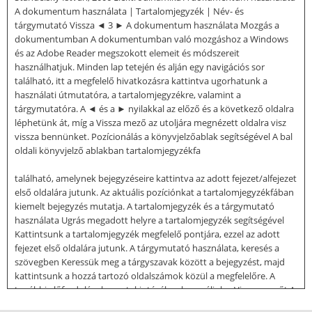
A dokumentum használata | Tartalomjegyzék | Név- és
tárgymutató Vissza ◄ 3 ► A dokumentum használata Mozgás a
dokumentumban A dokumentumban való mozgáshoz a Windows
és az Adobe Reader megszokott elemeit és módszereit
használhatjuk. Minden lap tetején és alján egy navigációs sor
található, itt a megfelelő hivatkozásra kattintva ugorhatunk a
használati útmutatóra, a tartalomjegyzékre, valamint a
tárgymutatóra. A ◄ és a ► nyilakkal az előző és a következő oldalra
léphetünk át, míg a Vissza mező az utoljára megnézett oldalra visz
vissza bennünket. Pozícionálás a könyvjelzőablak segítségével A bal
oldali könyvjelző ablakban tartalomjegyzékfa
található, amelynek bejegyzéseire kattintva az adott fejezet/alfejezet
első oldalára jutunk. Az aktuális pozíciónkat a tartalomjegyzékfában
kiemelt bejegyzés mutatja. A tartalomjegyzék és a tárgymutató
használata Ugrás megadott helyre a tartalomjegyzék segítségével
Kattintsunk a tartalomjegyzék megfelelő pontjára, ezzel az adott
fejezet első oldalára jutunk. A tárgymutató használata, keresés a
szövegben Keressük meg a tárgyszavak között a bejegyzést, majd
kattintsunk a hozzá tartozó oldalszámok közül a megfelelőre. A
további előfordulások megtekintéséhez használjuk a Vissza mezőt A
dokumentumban való kereséshez használjuk megszokott módon a