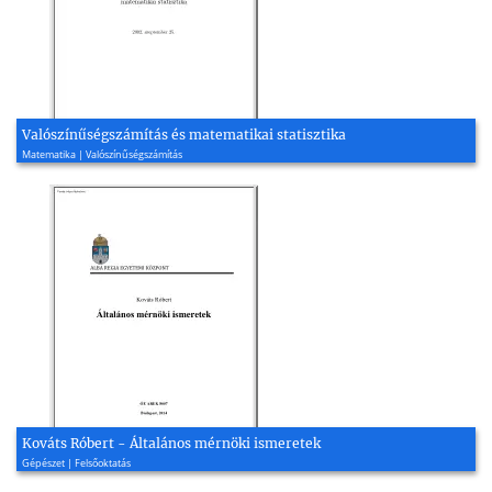
Valószínűségszámítás és matematikai statisztika
Matematika | Valószínűségszámítás
Kováts Róbert - Általános mérnöki ismeretek
Gépészet | Felsőoktatás