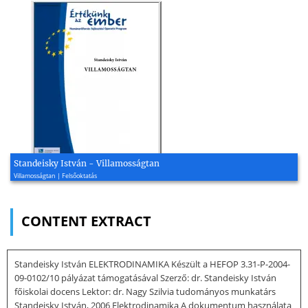
Standeisky István - Villamosságtan
Villamosságtan | Felsőoktatás
CONTENT EXTRACT
Standeisky István ELEKTRODINAMIKA Készült a HEFOP 3.31-P-2004-
09-0102/10 pályázat támogatásával Szerző: dr. Standeisky István
főiskolai docens Lektor: dr. Nagy Szilvia tudományos munkatárs
Standeisky István, 2006 Elektrodinamika A dokumentum használata