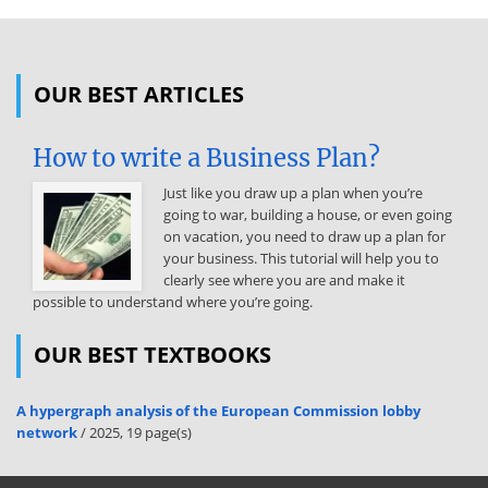
függetlenül a cselekvés módjára vonatkozik A döntés szempontjából
meghatározó környezetek: jogi-, intézményi tényezők (törvények,
rendeletek); társadalmi tényezők: adott társadalmi struktúra bel- és
külföldi gazdasági alanyok (fogyasztók, termelők, beruházók)
OUR BEST ARTICLES
műszaki, gazdasági tényezők (kapacitások, ismeretek,
erőforrások) A gazdasági szereplők döntéseik során cselekvési
How to write a Business Plan?
alternatívák között választhatnak: gazdaságpolitikai eszköz
gazdaságpolitikai intézkedés (eszközök alkalmazása) cselekvési
Just like you draw up a plan when you’re
alternatíva (gazdaságpolitikai intézkedések összessége) A
going to war, building a house, or even going
gazdaságpolitikus magatartását alakíthatja: megvalósíthat
on vacation, you need to draw up a plan for
mérlegelő, vagy diszkrecionális gazdaságpolitikát szabályokhoz
your business. This tutorial will help you to
kötött politikát automatikus gazdasági szabályozás vagy
clearly see where you are and make it
automatizmus A gazdaságpolitikai eszközrendszer csoportosítása:
possible to understand where you’re going.
1., Magatartásra utasító eszközök: amelyek betartása előírásjellegű
Ezek az alábbi területeken jelennek meg: termeléspolitika, árpolitika,
OUR BEST TEXTBOOKS
bér- és munkaerő politika, külgazdasági politika. 2., Magatartást
indukáló eszközök: rendszerszabályozási politika:
tulajdonviszonyok, pénzügyi viszonyok, vállalati törvény
A hypergraph analysis of the European Commission lobby
folyamatszabályozási politika: költségvetési politika, pénz-, hitel- és
network
/ 2025, 19 page(s)
árfolyampolitika információs
politika: környezet befolyásolását szolgáló eszközök, mennyiségi és