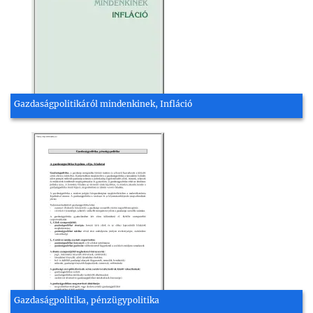
Gazdaságpolitikáról mindenkinek, Infláció
Gazdaságpolitika, pénzügypolitika