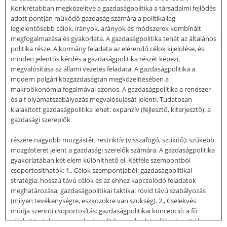
Konkrétabban megközelítve a gazdaságpolitika a társadalmi fejlődés
adott pontján működő gazdaság számára a politikailag
legjelentősebb célok, irányok, arányok és módszerek kombinált
megfogalmazása és gyakorlata. A gazdaságpolitika tehát az általános
politika része. A kormány feladata az elérendő célok kijelölése, és
minden jelentős kérdés a gazdaságpolitika részét képezi,
megvalósítása az állami vezetés feladata. A gazdaságpolitika a
modern polgári közgazdaságtan megközelítésében a
makroökonómia fogalmával azonos. A gazdaságpolitika a rendszer
és a f olyamatszabályozás megvalósulását jelenti. Tudatosan
kialakított gazdaságpolitika lehet: expanzív (fejlesztő, kiterjesztő): a
gazdasági szereplők
részére nagyobb mozgástér; restriktív (visszafogó, szűkítő): szűkebb
mozgásteret jelent a gazdasági szerelők számára. A gazdaságpolitika
gyakorlatában két elem különíthető el. Kétféle szempontból
csoportosíthatók: 1., Célok szempontjából: gazdaságpolitikai
stratégia: hosszú távú célok és az ehhez kapcsolódó feladatok
meghatározása; gazdaságpolitikai taktika: rövid távú szabályozás
(milyen tevékenységre, eszközökre van szükség). 2., Cselekvés
módja szerinti csoportosítás: gazdaságpolitikai koncepció: a fő
célokat tartalmazza gazdaságpolitikai gyakorlat: időhorizonttól